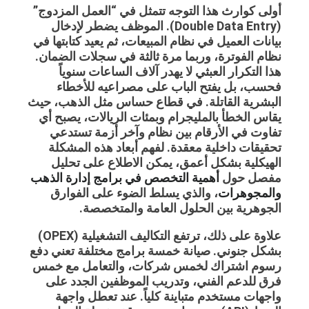
أولى كوارث هذا التوجه تتمثل في “العمل المزدوج”
(Double Data Entry). الموظف يضطر لإدخال
بيانات العميل في نظام المبيعات، ثم يعيد كتابتها في
نظام الفوترة، وربما مرة ثالثة في سجلات الضمان.
هذا التكرار العبثي لا يهدر آلاف الساعات سنوياً
فحسب، بل يفتح الباب على مصراعيه للأخطاء
البشرية القاتلة. في قطاع حساس مثل الذهب، حيث
يقاس الخطأ بالمليجرام وبمئات الريالات، يصبح أي
تفاوت في الأرقام بين نظام وآخر أزمة تستدعي
تحقيقات داخلية معقدة. لفهم أبعاد هذه المشكلة
الهيكلية بشكل أعمق، يمكن الاطلاع على تحليل
مفصل حول
أهمية التخصص في برامج إدارة الذهب
والمجوهرات
، والذي يسلط الضوء على الفوارق
الجوهرية بين الحلول العامة والمتخصصة.
علاوة على ذلك، ترتفع التكاليف التشغيلية (OPEX)
بشكل جنوني. صيانة خمسة برامج مختلفة تعني دفع
رسوم اشتراك لخمس شركات، والتعامل مع خمس
فرق للدعم الفني، وتدريب الموظفين الجدد على
واجهات مستخدم متباينة كلياً. عند تعطل واجهة