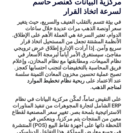
مركزية البيانات كعنصر حاسم
لسرعة اتخاذ القرار
في بيئة تتسم بالتقلب العنيف والسريع، حيث يتغير
سعر أونصة الذهب مرات عديدة خلال ساعات
الدوام، تعتبر السرعة هي العملة الأهم على الإطلاق.
الأنظمة المشتتة تجعل من المستحيل اتخاذ قرار
سريع وآمن. إذا أرادت الإدارة إطلاق عرض ترويجي
مفاجئ، سيستغرق الأمر أياماً لبرمجة الأسعار في
نظام المبيعات، ومطابقتها مع نظام المخازن، وإعلام
فريق المحاسبة بالتخفيضات لتجنب احتسابها كعجز.
تصبح عملية تحسين مخزون المعادن الثمينة سلسة
عند الاعتماد على
ربحية نظام تخطيط الموارد
لمناجم الذهب
.
على النقيض تماماً، تُمكّن مركزية البيانات في
نظام
ERP الشامل لتجارة المجوهرات
من تنفيذ المناورات
الاستراتيجية بلمحة بصر. تغيير سعر المصنعية لقطاع
معين من المنتجات يتم مركزياً، وينعكس في
اللحظة ذاتها على أجهزة نقاط البيع (POS) المنتشرة
في جميع معارض المملكة. هذا التفاعل الديناميكي