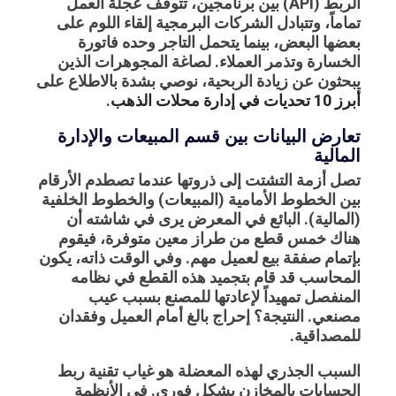
الربط (API) بين برنامجين، تتوقف عجلة العمل
تماماً، وتتبادل الشركات البرمجية إلقاء اللوم على
بعضها البعض، بينما يتحمل التاجر وحده فاتورة
الخسارة وتذمر العملاء. لصاغة المجوهرات الذين
يبحثون عن زيادة الربحية، نوصي بشدة بالاطلاع على
أبرز 10 تحديات في إدارة محلات الذهب
.
تعارض البيانات بين قسم المبيعات والإدارة
المالية
تصل أزمة التشتت إلى ذروتها عندما تصطدم الأرقام
بين الخطوط الأمامية (المبيعات) والخطوط الخلفية
(المالية). البائع في المعرض يرى في شاشته أن
هناك خمس قطع من طراز معين متوفرة، فيقوم
بإتمام صفقة بيع لعميل مهم. وفي الوقت ذاته، يكون
المحاسب قد قام بتجميد هذه القطع في نظامه
المنفصل تمهيداً لإعادتها للمصنع بسبب عيب
مصنعي. النتيجة؟ إحراج بالغ أمام العميل وفقدان
للمصداقية.
السبب الجذري لهذه المعضلة هو غياب تقنية
ربط
الحسابات بالمخازن
بشكل فوري. في الأنظمة