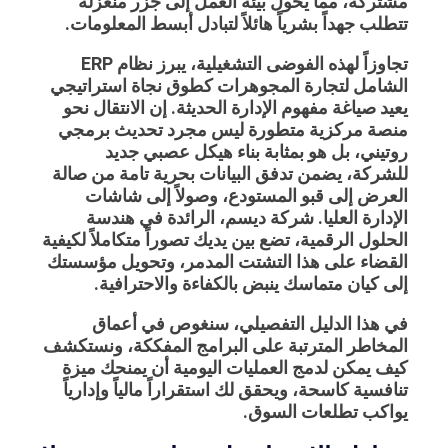
مشتركة، مما يحول بيئة العمل إلى جزر منعزلة
تتطلب جهداً بشرياً هائلاً لتبادل أبسط المعلومات.
تجاوزاً لهذه الفوضى التشغيلية، يبرز
نظام ERP
الشامل لتجارة المجوهرات
كطوق نجاة استراتيجي
يعيد صياغة مفهوم الإدارة الحديثة. إن الانتقال نحو
منصة مركزية متطورة ليس مجرد تحديث برمجي
روتيني، بل هو بمثابة بناء هيكل عصبي جديد
للشركة، يضمن تدفق البيانات بحرية تامة من صالة
العرض إلى قبو المستودع، وصولاً إلى شاشات
الإدارة العليا. شركة
ديسم
، الرائدة في هندسة
الحلول الرقمية، تضع بين يديك تصوراً متكاملاً لكيفية
القضاء على هذا التشتت المدمر، وتحويل مؤسستك
إلى كيان متماسك ينبض بالكفاءة والاحترافية.
في هذا الدليل التفصيلي، سنغوص في أعماق
المخاطر المترتبة على البرامج المفككة، ونستكشف
كيف يمكن لدمج العمليات اليومية أن يمنحك ميزة
تنافسية كاسحة، ويحقق لك استقراراً مالياً وإدارياً
يواكب تطلعات السوق.