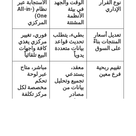
نوع القرار
الوقت والجهد
الاستجابة عبر
الإداري
في بيئة
نظام (All-in-
الأنظمة
One)
المشتتة
المركزي
تعديل أسعار
بطيء، يتطلب
فوري، تغيير
المنتجات بناءً
تحديث قواعد
مركزي يغذي
على السوق
بيانات متعددة
كافة واجهات
يدوياً
البيع تلقائياً
تقييم ربحية
معقد،
مباشر، متاح
فرع معين
يستدعي
عبر لوحة
تجميع وتحليل
تحكم
بيانات من
مخصصة لكل
مصادر
مركز تكلفة
مختلفة
الاستجابة
متأخر،
استباقي،
لنقص
يُكتشف غالباً
النظام يرسل
المخزون
بعد خسارة
تنبيهات آلية
الحرج
فرص بيعية
لإعادة الطلب