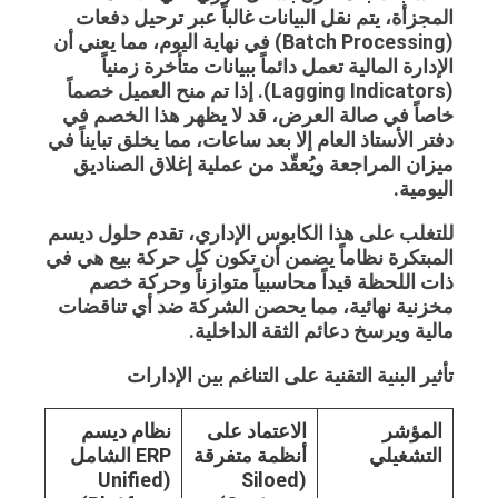
المجزأة، يتم نقل البيانات غالباً عبر ترحيل دفعات
(Batch Processing) في نهاية اليوم، مما يعني أن
الإدارة المالية تعمل دائماً ببيانات متأخرة زمنياً
(Lagging Indicators). إذا تم منح العميل خصماً
خاصاً في صالة العرض، قد لا يظهر هذا الخصم في
دفتر الأستاذ العام إلا بعد ساعات، مما يخلق تبايناً في
ميزان المراجعة ويُعقّد من عملية إغلاق الصناديق
اليومية.
للتغلب على هذا الكابوس الإداري، تقدم حلول
ديسم
المبتكرة نظاماً يضمن أن تكون كل حركة بيع هي في
ذات اللحظة قيداً محاسبياً متوازناً وحركة خصم
مخزنية نهائية، مما يحصن الشركة ضد أي تناقضات
مالية ويرسخ دعائم الثقة الداخلية.
تأثير البنية التقنية على التناغم بين الإدارات
المؤشر
الاعتماد على
نظام ديسم
التشغيلي
أنظمة متفرقة
ERP الشامل
(Unified
(Siloed