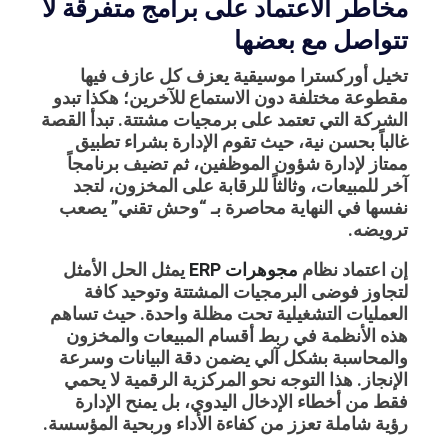
مخاطر الاعتماد على برامج متفرقة لا
تتواصل مع بعضها
تخيل أوركسترا موسيقية يعزف كل عازف فيها
مقطوعة مختلفة دون الاستماع للآخرين؛ هكذا تبدو
الشركة التي تعتمد على برمجيات مشتتة. تبدأ القصة
غالباً بحسن نية، حيث تقوم الإدارة بشراء تطبيق
ممتاز لإدارة شؤون الموظفين، ثم تضيف برنامجاً
آخر للمبيعات، وثالثاً للرقابة على المخزون، لتجد
نفسها في النهاية محاصرة بـ “وحش تقني” يصعب
ترويضه.
إن اعتماد نظام
مجوهرات ERP
يمثل الحل الأمثل
لتجاوز فوضى البرمجيات المشتتة وتوحيد كافة
العمليات التشغيلية تحت مظلة واحدة. حيث تساهم
هذه الأنظمة في ربط أقسام المبيعات والمخزون
والمحاسبة بشكل آلي يضمن دقة البيانات وسرعة
الإنجاز. هذا التوجه نحو المركزية الرقمية لا يحمي
فقط من أخطاء الإدخال اليدوي، بل يمنح الإدارة
رؤية شاملة تعزز من كفاءة الأداء وربحية المؤسسة.