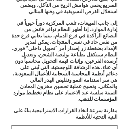
السريع يحمي هوامش الربح من التآكل، ويضمن
استغلال الفرص التسويقية في وقتها المثالي.
إلى جانب المبيعات، تلعب المركزية دوراً حيوياً في
إدارة الموارد. إذا أظهر النظام توافر فائض من
البضائع الراكدة في فرع الدمام، بينما يعاني فرع جدة
من نقص حاد في نفس المنتجات، يمكن لمدير
الإمداد بضغطة زر إصدار أمر “تحويل داخلي” فوري.
النظام سيتكفل بطباعة بوليصة الشحن، وتعديل
أرصدة الفرعين، وإثبات قيمة التحويل محاسبياً دون
أي عناء. هذه الرشاقة اللوجستية، التي تُبنى على
دعائم
أنظمة المحاسبة السحابية للأعمال السعودية
،
هي سر استدامة النمو وتقليص الهدر المالي
والمكاني. وتصبح عملية تحسين مخزون المعادن
الثمينة سلسة عند الاعتماد على
نظام تخطيط موارد
المؤسسات للذهب
.
مقارنة سرعة اتخاذ القرارات الاستراتيجية بناءً على
البنية التحتية للأنظمة