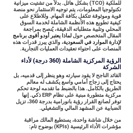
للملكية (TCO) بشكل هائل. بدلاً من تشتيت ميزانية
تكنولوجيا المعلومات، يتم توجيه الاستثمار نحو منصة
قوية وموثوقة تتكفل بكافة المهام. وللاطلاع على
كيفية تطويع هذه الأنظمة الشاملة لخدمة السوق
المحلي وتلبية متطلباته الدقيقة، يُنصح بمراجعة
المقال المتخصص حول
لماذا يعتبر أودو أقوى برنامج
لإدارة الموارد في السعودية
، والذي يبرز قدرات هذه
المنصات على احتواء تعقيدات العمليات التجارية.
الرؤية المركزية الشاملة (360 درجة) لأداء
الشركة
القائد الناجح لا يقود سيارته وهو ينظر إلى قدميه، بل
يحتاج إلى زجاج أمامي واسع يكشف له معالم
الطريق بالكامل. هذا بالضبط ما تقدمه
لوحة تحكم
مركزية
متطورة مبنية على نظام ERP ذكي. إنها
توفر لصانع القرار رؤية بانورامية بدرجة 360، تزيل
الضبابية عن المشهد المالي والتشغيلي.
من خلال شاشة واحدة، يستطيع المالك مراقبة
مؤشرات الأداء الرئيسية (KPIs) بوضوح تام: