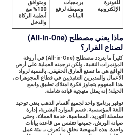
للفوترة
برمجيات
ومتوافق
الإلكترونية
وسيطة لرفع
100% مع
البيانات
أنظمة الزكاة
والدخل
ماذا يعني مصطلح (All-in-One)
لصناع القرار؟
كثيراً ما يتردد مصطلح (All-in-One) في أروقة
المؤتمرات التقنية، ولكن ترجمته العملية على أرض
الواقع هي ما تصنع الفارق الحقيقي. بالنسبة لرواد
الأعمال والمديرين التنفيذيين في قطاع المجوهرات،
هذا المفهوم يتجاوز فكرة امتلاك تطبيق واسع
الحيلة؛ إنه يمثل منهجية قيادة شاملة.
توفير
برنامج واحد لجميع أقسام الذهب
يعني توحيد
اللغة المؤسسية. قسم الموارد البشرية، إدارة
سلسلة التوريد، المحاسبة، خدمة العملاء، وحتى
صيانة الورش، جميعها تتنفس من قاعدة بيانات
واحدة. هذه المنهجية تخلق ما يُعرف بـ
بيئة عمل