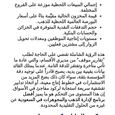
إجمالي المبيعات اللحظية موزعة على الفروع
المختلفة.
قيمة المخزون الحالية مقيَّمة بناءً على أسعار
البورصة العالمية اللحظية للذهب.
حجم التدفقات النقدية المتوفرة في الخزائن
والحسابات البنكية.
مستويات إنتاجية الموظفين ومعدلات تحويل
الزوار إلى مشترين فعليين.
هذه الرؤية الشاملة تقضي على الحاجة لطلب
“تقارير موقف” من مديري الأقسام، والتي عادة ما
تأتي متأخرة وتفتقر للدقة التامة. عندما يمتلك القائد
بيانات يقينية بين يديه، يصبح قادراً على توجيه دفة
المؤسسة بثقة، سواء كان ذلك بضخ المزيد من
الاستثمارات في خطوط إنتاج معينة، أو اتخاذ تدابير
تقشفية سريعة استجابة لركود مفاجئ في الأسواق.
إن هذا المستوى من التحكم هو ما يميز
أفضل
برنامج لإدارة الذهب والمجوهرات في السعودية
عن
غيره من الحلول التقليدية المحدودة.