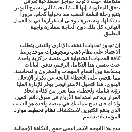
متكاملة
، حيث لا توجد حواجز اصطناعية تعرقل
تدفق المعلومة. إنها البنية التحتية التي تسمح للمدير
بتتبع رحلة قطعة الذهب منذ دخولها كخام، مروراً
بتشكيلها، وتسعيرها، وحتى استقرارها في يد العميل
النهائي، كل ذلك دون الحاجة لمغادرة واجهة
التطبيق.
إن تجاوز تحديات التشتت الإداري والتقني يتطلب
الاعتماد على
نظام ذهب ومجوهرات موحد
يربط
كافة العمليات التشغيلية في منصة مركزية واحدة.
حيث يضمن هذا التكامل الرقمي تدفق البيانات
بسلاسة بين أقسام المبيعات والمخزون والمحاسبة،
مما يقضي على الأخطاء الناتجة عن تكرار الإدخال
اليدوي. هذا التحول الاستراتيجي يوفر للإدارة العليا
رؤية شاملة ولحظية، مما يعزز من كفاءة اتخاذ
القرار ويدعم استدامة الأرباح في سوق دائم التغير.
ولذلك فان دمج عملياتك في منصة واحدة هو السبب
الذي يدفع الكثيرين لاستكشاف
نظام تخطيط موارد
المؤسسات ديسم
.
يتيح هذا التوجه الاستراتيجي خفض التكلفة الإجمالية