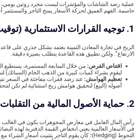
عملية رصد الشاشات والمؤشرات ليست مجرد روتين يومي، بل 
حاسمة. الفهم العميق لحركة الأسعار يمنح التاجر والمستثمر أ
1. توجيه القرارات الاستثمارية (توقيت الشراء والبيع)
الربح في تجارة المعادن الثمينة يعتمد بشكل جذري على قاعدة 
الارتفاع”. ولكن تطبيق هذه القاعدة يتطلب بصيرة دقيقة.
اقتناص الفرص:
من خلال المتابعة المستمرة، يستطيع التا
ليقوم بشراء كميات كبيرة من الذهب الخام (السبائك) ل
تعظيم الهوامش:
عند رصد قفزات مفاجئة في السعر نتي
أصوله (البيع) لتحقيق هوامش ربح استثنائية لم تكن لتت
2. حماية الأصول المالية من التقلبات الحادة
رأس المال العامل في معارض المجوهرات يكون في الغالب مج
في الأسعار العالمية يعني انخفاض القيمة الدفترية لهذه البضائع 
التحوط (Hedging)؛ كأن يقوم التاجر بتثبيت أسعار 