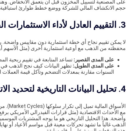
على المصنعية لتسييل المخزون قبل أن يتعمق الانخفاض. وهنا
حجم الانكشاف المالي للشركة ووضع خطط طوارئ استباقية.
3. التقييم العادل لأداء الاستثمارات القصيرة والطويلة
لا يمكن تقييم نجاح أي خطة استثمارية دون مقاييس واضحة. ر
محفظته من الذهب مع أوعية استثمارية أخرى (مثل الأسهم أو 
على المدى القصير:
تساعد المتابعة في تقييم ربحية المضا
على المدى الطويل:
تظهر البيانات كيف نجح الذهب في ا
السنوات مقارنة بمعدلات التضخم وتآكل قيمة العملات ال
4. تحليل البيانات التاريخية لتحديد الاتجاهات المستقبلية
الأسواق 
مع الأحداث الاقتصادية (مثل قرارات الفيدرالي الأمريكي برفع
واضحة. هذا التحليل التاريخي هو ما يوجه المشتريات الموسمية
الذهب غالباً ما تشهد تحركات معينة قبل مواسم الأعياد أو نهاي
هذه التوقعات المبنية على أرقام سابقة.