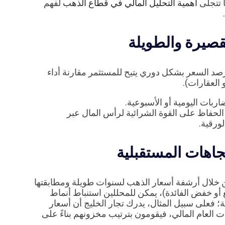
 تتجلى
أهمية التحليل المالي في قطاع الذهب
لفهم
صد السعر بشكل دوري يتيح للمستثمر مقارنة أداء
العقارات).
ربات اليومية أو الأسبوعية.
لحفاظ على القوة الشرائية لرأس المال عبر
ورقية.
المالية تميل إلى تكرار سلوكها (Market Cycles). من خلال أرشفة أسعار الذهب لسنوات طويلة ومطابقتها
 أو خفض الفائدة)، يمكن للمحللين استنباط أنماط
؛ فعلى سبيل المثال، يدرك تجار الخليج أن أسعار
ات العام المالي، فيقومون بترتيب مخزونهم بناءً على