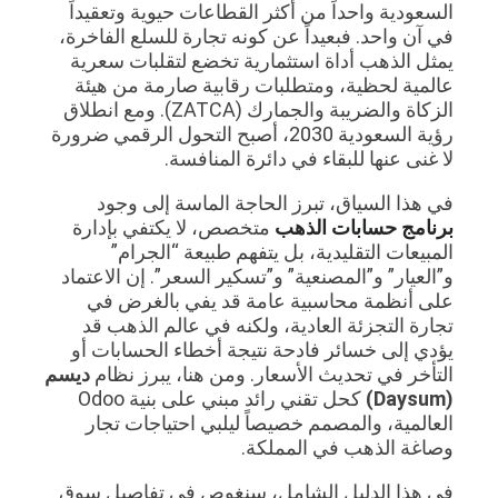
السعودية واحداً من أكثر القطاعات حيوية وتعقيداً
في آن واحد. فبعيداً عن كونه تجارة للسلع الفاخرة،
يمثل الذهب أداة استثمارية تخضع لتقلبات سعرية
عالمية لحظية، ومتطلبات رقابية صارمة من هيئة
الزكاة والضريبة والجمارك (ZATCA). ومع انطلاق
رؤية السعودية 2030، أصبح التحول الرقمي ضرورة
لا غنى عنها للبقاء في دائرة المنافسة.
في هذا السياق، تبرز الحاجة الماسة إلى وجود
برنامج حسابات الذهب
متخصص، لا يكتفي بإدارة
المبيعات التقليدية، بل يتفهم طبيعة “الجرام”
و”العيار” و”المصنعية” و”تسكير السعر”. إن الاعتماد
على أنظمة محاسبية عامة قد يفي بالغرض في
تجارة التجزئة العادية، ولكنه في عالم الذهب قد
يؤدي إلى خسائر فادحة نتيجة أخطاء الحسابات أو
التأخر في تحديث الأسعار. ومن هنا، يبرز نظام
ديسم
(Daysum)
كحل تقني رائد مبني على بنية Odoo
العالمية، والمصمم خصيصاً ليلبي احتياجات تجار
وصاغة الذهب في المملكة.
في هذا الدليل الشامل، سنغوص في تفاصيل سوق