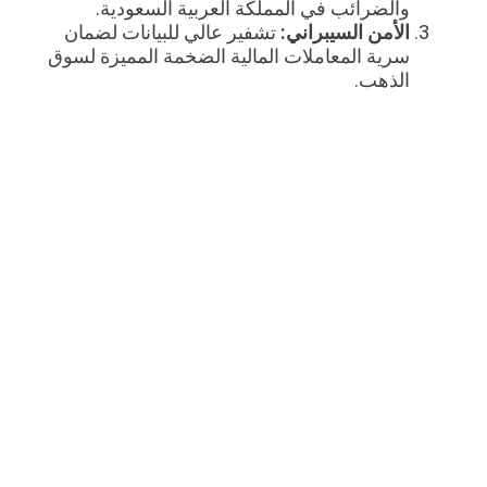
والضرائب في المملكة العربية السعودية.
الأمن السيبراني:
تشفير عالي للبيانات لضمان
سرية المعاملات المالية الضخمة المميزة لسوق
الذهب.
سهولة الاستخدام:
واجهة تدعم اللغة العربية
بوضوح، مما يسهل تدريب الموظفين
والمندوبين.
خاتمة
إن التخصص هو سر التفوق في أي مجال، وفي
تجارة الذهب والمجوهرات، يعد التخصص في
الحلول البرمجية هو صمام الأمان للاستثمارات
الضخمة. يوفر برنامج
ديسم
البيئة التقنية التي يحلم
بها كل تاجر ذهب في السعودية؛ من التحديث
اللحظي للأسعار، إلى دعم المندوبين الميدانيين،
وتسكير الأسعار بدقة، والامتثال الكامل للأنظمة
الحكومية.
تذكر أن التحول الرقمي ليس مجرد استبدال الورق
بالشاشة، بل هو إعادة هندسة لعملياتك لتصبح أكثر