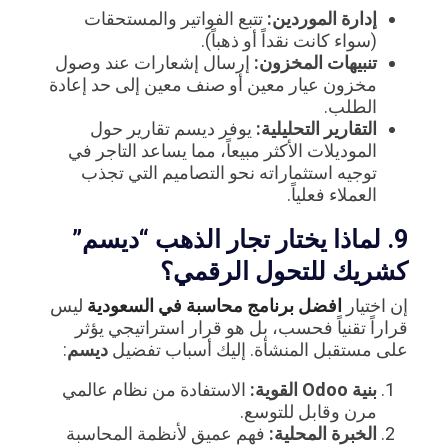
إدارة الموردين:
تتبع الفواتير والمستحقات
(سواء كانت نقداً أو ذهباً).
تنبيهات المخزون:
إرسال إشعارات عند وصول
مخزون عيار معين أو صنف معين إلى حد إعادة
الطلب.
التقارير التحليلية:
يوفر ديسم تقارير حول
الموديلات الأكثر مبيعاً، مما يساعد التاجر في
توجيه استثماراته نحو التصاميم التي تجذب
العملاء فعلياً.
9. لماذا يختار تجار الذهب “ديسم”
كشريك للتحول الرقمي؟
إن اختيار
افضل برنامج محاسبة في السعودية
ليس
قراراً تقنياً فحسب، بل هو قرار استراتيجي يؤثر
على مستقبل المنشأة. إليك أسباب تفضيل
ديسم
:
بنية Odoo القوية:
الاستفادة من نظام عالمي
مرن وقابل للتوسع.
الخبرة المحلية:
فهم عميق لأنظمة المحاسبة