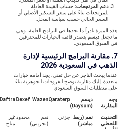
دعم المرتجعات:
حساب القيمة العادلة
للمرتجعات بناءً على سعر التسكير الأصلي أو
السعر الحالي حسب سياسة المحل.
هذه الميزة نادراً ما تجدها في البرامج العامة، وهي
ما تجعل
ديسم
يتصدر قائمة الخيارات للمحترفين
في السوق السعودي.
7. مقارنة البرامج الرئيسية لإدارة
الذهب في السعودية 2026
عندما يبحث التاجر عن حل تقني، يجد أمامه خيارات
متعددة. إليك مقارنة توضح الفروقات الجوهرية بناءً
على متطلبات السوق السعودي:
وجه
ديسم
Qaraterp
Wazen
Dexef
Daftra
المقارنة
(Daysum)
التحديث
نعم (ربط
جزئي
نعم
محدود
غير
اللحظي
مباشر)
(تجريبي)
متاح