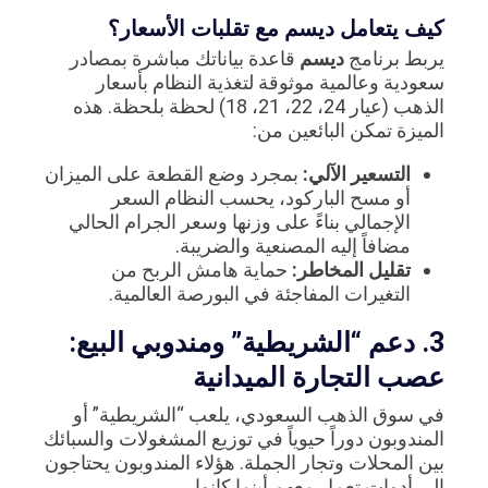
كيف يتعامل ديسم مع تقلبات الأسعار؟
يربط برنامج
ديسم
قاعدة بياناتك مباشرة بمصادر
سعودية وعالمية موثوقة لتغذية النظام بأسعار
الذهب (عيار 24، 22، 21، 18) لحظة بلحظة. هذه
الميزة تمكن البائعين من:
التسعير الآلي:
بمجرد وضع القطعة على الميزان
أو مسح الباركود، يحسب النظام السعر
الإجمالي بناءً على وزنها وسعر الجرام الحالي
مضافاً إليه المصنعية والضريبة.
تقليل المخاطر:
حماية هامش الربح من
التغيرات المفاجئة في البورصة العالمية.
3. دعم “الشريطية” ومندوبي البيع:
عصب التجارة الميدانية
في سوق الذهب السعودي، يلعب “الشريطية” أو
المندوبون دوراً حيوياً في توزيع المشغولات والسبائك
بين المحلات وتجار الجملة. هؤلاء المندوبون يحتاجون
إلى أدوات تعمل معهم أينما كانوا.