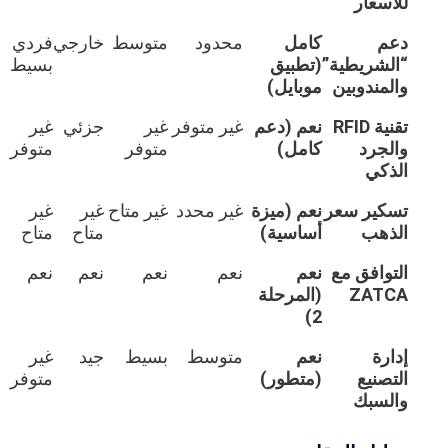
للأسعار
دعم
كامل
محدود
متوسط
خارجي
فردي
“الشريطية”
(تطبيق
بسيط
والمندوبين
موبايل)
تقنية RFID
نعم (دعم
غير متوفر
غير
جزئي
غير
والجرد
كامل)
متوفر
متوفر
الذكي
تسكير سعر
نعم (ميزة
غير محدد
غير متاح
غير
غير
الذهب
أساسية)
متاح
متاح
التوافق مع
نعم
نعم
نعم
نعم
نعم
ZATCA
(المرحلة
2)
إدارة
نعم
متوسط
بسيط
جيد
غير
التصنيع
(متطور)
متوفر
والسبك