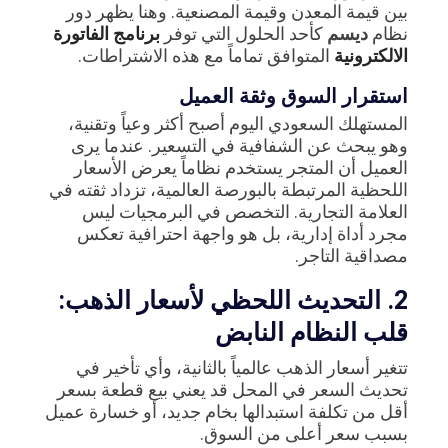
بين قيمة المعدن وقيمة المصنعية. وهنا يظهر دور
نظام
ديسم
كأحد الحلول التي توفر
برنامج الفاتورة
الالكترونية
المتوافق تماماً مع هذه الاشتراطات.
استقرار السوق وثقة العميل
المستهلك السعودي اليوم أصبح أكثر وعياً وتقنية،
وهو يبحث عن الشفافية في التسعير. عندما يرى
العميل أن المتجر يستخدم نظاماً يعرض الأسعار
اللحظية المرتبطة بالبورصة العالمية، تزداد ثقته في
العلامة التجارية. التخصص في البرمجيات ليس
مجرد أداة إدارية، بل هو واجهة احترافية تعكس
مصداقية التاجر.
2. التحديث اللحظي لأسعار الذهب:
قلب النظام النابض
تتغير أسعار الذهب عالمياً بالثانية، وأي تأخير في
تحديث السعر في المحل قد يعني بيع قطعة بسعر
أقل من تكلفة استبدالها بخام جديد، أو خسارة عميل
بسبب سعر أعلى من السوق.