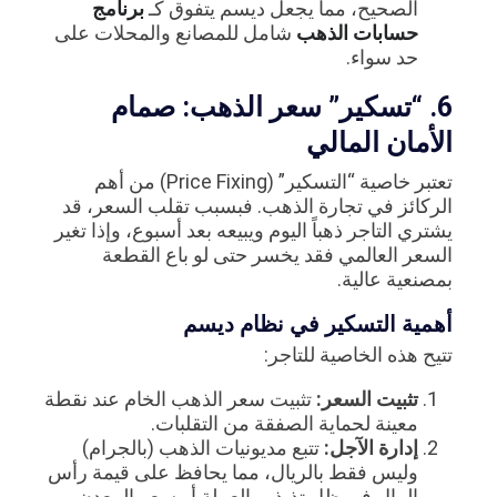
الصحيح، مما يجعل ديسم يتفوق كـ
برنامج
حسابات الذهب
شامل للمصانع والمحلات على
حد سواء.
6. “تسكير” سعر الذهب: صمام
الأمان المالي
تعتبر خاصية “التسكير” (Price Fixing) من أهم
الركائز في تجارة الذهب. فبسبب تقلب السعر، قد
يشتري التاجر ذهباً اليوم ويبيعه بعد أسبوع، وإذا تغير
السعر العالمي فقد يخسر حتى لو باع القطعة
بمصنعية عالية.
أهمية التسكير في نظام ديسم
تتيح هذه الخاصية للتاجر:
تثبيت السعر:
تثبيت سعر الذهب الخام عند نقطة
معينة لحماية الصفقة من التقلبات.
إدارة الآجل:
تتبع مديونيات الذهب (بالجرام)
وليس فقط بالريال، مما يحافظ على قيمة رأس
المال في ظل تذبذب العملة أو سعر المعدن.