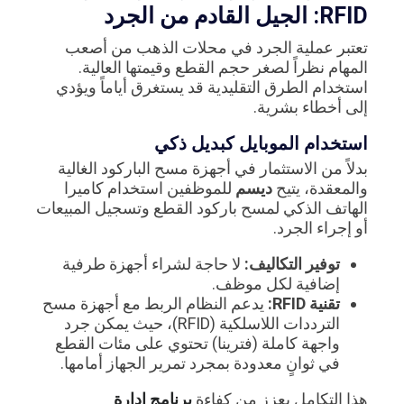
RFID: الجيل القادم من الجرد
تعتبر عملية الجرد في محلات الذهب من أصعب
المهام نظراً لصغر حجم القطع وقيمتها العالية.
استخدام الطرق التقليدية قد يستغرق أياماً ويؤدي
إلى أخطاء بشرية.
استخدام الموبايل كبديل ذكي
بدلاً من الاستثمار في أجهزة مسح الباركود الغالية
والمعقدة، يتيح
ديسم
للموظفين استخدام كاميرا
الهاتف الذكي لمسح باركود القطع وتسجيل المبيعات
أو إجراء الجرد.
توفير التكاليف:
لا حاجة لشراء أجهزة طرفية
إضافية لكل موظف.
تقنية RFID:
يدعم النظام الربط مع أجهزة مسح
الترددات اللاسلكية (RFID)، حيث يمكن جرد
واجهة كاملة (فترينا) تحتوي على مئات القطع
في ثوانٍ معدودة بمجرد تمرير الجهاز أمامها.
هذا التكامل يعزز من كفاءة
برنامج ادارة