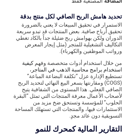
المضافة
المصنعية فقط
تحديد هامش الربح الصافي لكل منتج بدقة
الاستمرار في تحقيق المبيعات لا يعني بالضرورة
تحقيق أرباح صافية. بعض المنتجات قد تبدو سريعة
الدوران ولكن بهوامش ربح ضئيلة جداً بالكاد تغطي
التكاليف التشغيلية للمتجر (مثل إيجار المعرض
ورواتب الموظفين والكهرباء).
من خلال استخدام أدوات متخصصة وفهم
كيفية
استخدام برامج محاسبة الذهب في المتاجر
،
تستطيع الإدارة عزل “تكلفة البضاعة المباعة”
(COGS) ومقارنتها بسعر البيع النهائي لتحديد الربح
الصافي الفعلي. هذا المستوى من الشفافية يتيح
لأصحاب الأعمال معرفة المنتجات التي تمثل “البقرة
الحلوب” للمؤسسة وتستحق ضخ مزيد من
الاستثمارات فيها، والمنتجات التي تستهلك المساحة
التسويقية دون عائد مجدٍ.
التقارير المالية كمحرك للنمو