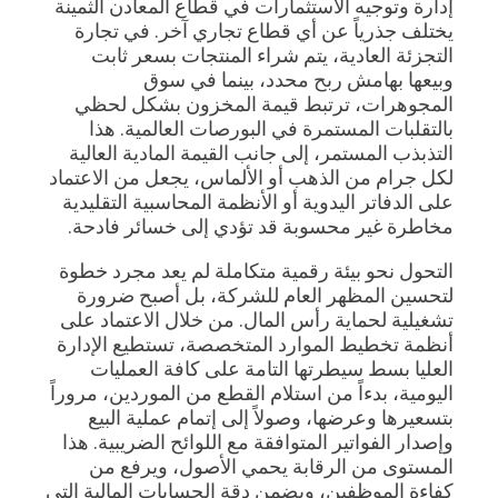
إدارة وتوجيه الاستثمارات في قطاع المعادن الثمينة
يختلف جذرياً عن أي قطاع تجاري آخر. في تجارة
التجزئة العادية، يتم شراء المنتجات بسعر ثابت
وبيعها بهامش ربح محدد، بينما في سوق
المجوهرات، ترتبط قيمة المخزون بشكل لحظي
بالتقلبات المستمرة في البورصات العالمية. هذا
التذبذب المستمر، إلى جانب القيمة المادية العالية
لكل جرام من الذهب أو الألماس، يجعل من الاعتماد
على الدفاتر اليدوية أو الأنظمة المحاسبية التقليدية
مخاطرة غير محسوبة قد تؤدي إلى خسائر فادحة.
التحول نحو بيئة رقمية متكاملة لم يعد مجرد خطوة
لتحسين المظهر العام للشركة، بل أصبح ضرورة
تشغيلية لحماية رأس المال. من خلال الاعتماد على
أنظمة تخطيط الموارد المتخصصة، تستطيع الإدارة
العليا بسط سيطرتها التامة على كافة العمليات
اليومية، بدءاً من استلام القطع من الموردين، مروراً
بتسعيرها وعرضها، وصولاً إلى إتمام عملية البيع
وإصدار الفواتير المتوافقة مع اللوائح الضريبية. هذا
المستوى من الرقابة يحمي الأصول، ويرفع من
كفاءة الموظفين، ويضمن دقة الحسابات المالية التي