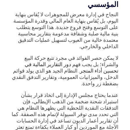
المؤسسي
النجاح في إدارة معرض للمجوهرات لا يُقاس بنهاية
اليوم، بل يُقاس بنهاية العام المالي وقدرة المؤسسة
على التوسع وفتح فروع جديدة. هذا التوسع يتطلب
بنية مالية صلبة وشفافة مدعومة بتقارير محاسبية
معتمدة خالية من العيوب لتسهيل عمليات التدقيق
الداخلي والخارجي.
لا يمكن حصر الفوائد في مجرد تتبع حركة البيع
والشراء؛ بل يجب فهم
دور التقارير المالية في
تحسين أداء المتجر
. النظام الجيد هو الذي يولد قوائم
الدخل، والميزانيات العمومية، وتقارير التدفق النقدي
بضغطة زر واحدة.
عندما يحتاج مجلس الإدارة إلى اتخاذ قرار بشأن
استيراد شحنة ضخمة من الذهب الإيطالي، فإن
التدفقات النقدية اللحظية التي يظهرها النظام هي
التي تحدد مدى توفر السيولة لإتمام هذه الصفقة. كما
أن تقارير أعمار الديون تساعد في إدارة الحسابات
الآجلة مع الموردين أو كبار العملاء بكفاءة تمنع تعثر