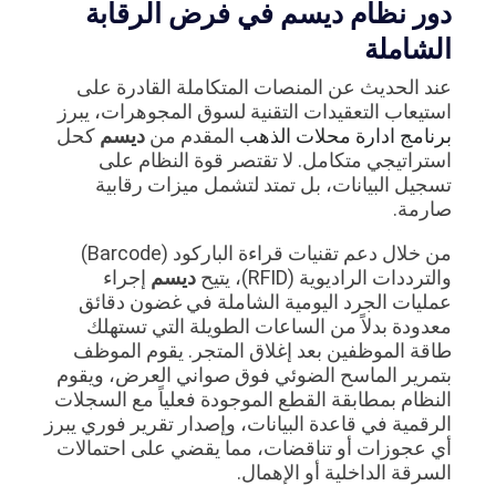
دور نظام ديسم في فرض الرقابة
الشاملة
عند الحديث عن المنصات المتكاملة القادرة على
استيعاب التعقيدات التقنية لسوق المجوهرات، يبرز
برنامج ادارة محلات الذهب
المقدم من
ديسم
كحل
استراتيجي متكامل. لا تقتصر قوة النظام على
تسجيل البيانات، بل تمتد لتشمل ميزات رقابية
صارمة.
من خلال دعم تقنيات قراءة الباركود (Barcode)
والترددات الراديوية (RFID)، يتيح
ديسم
إجراء
عمليات الجرد اليومية الشاملة في غضون دقائق
معدودة بدلاً من الساعات الطويلة التي تستهلك
طاقة الموظفين بعد إغلاق المتجر. يقوم الموظف
بتمرير الماسح الضوئي فوق صواني العرض، ويقوم
النظام بمطابقة القطع الموجودة فعلياً مع السجلات
الرقمية في قاعدة البيانات، وإصدار تقرير فوري يبرز
أي عجوزات أو تناقضات، مما يقضي على احتمالات
السرقة الداخلية أو الإهمال.