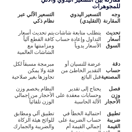
للمجوهرات
وجه
التسعير اليدوي
التسعير الآلي عبر
المقارنة
(التقليدي)
نظام ذكي
تحديث
يتطلب متابعة شاشات
يتم تحديث أسعار
أسعار
التداول وإعادة حساب
كافة القطع آلياً
السوق
الأسعار يدوياً
ومزامنتها مع
الشاشات العالمية
دقة
عرضة للنسيان أو
مبرمجة مسبقاً لكل
حساب
التقدير الخاطئ من
فئة ولا يمكن
المصنعية
قبل البائع
تجاوزها بغير صلاحية
فصل
يحتاج إلى تقدير
النظام يخصم وزن
وزن
وحسابات معقدة على
الأحجار من إجمالي
الأحجار
الآلة الحاسبة
الوزن تلقائياً
تطبيق
احتمالية الخطأ في
تطبيق آلي ومطابق
ضريبة
حساب الضريبة على
للوائح هيئة الزكاة
القيمة
إجمالي القيمة أم
والضريبة والجمارك