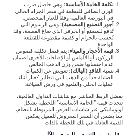
تكلفة الخامة الأساسية:
وهي حاصل ضرب
الوزن الصافي للقطعة في سعر الجرام الحالي
في البورصة العالمية وفقاً للعيار المخصص.
أجور التصنيع (المصنعية):
وهي الرسوم التي
تُدفع للمصنع أو الحرفي الذي صاغ القطعة، وقد
تُحسب بالجرام أو كقيمة مقطوعة للقطعة
الواحدة.
قيمة الأحجار والميناء:
يتم فصل تكلفة فصوص
الزركون أو الألماس أو الإضافات الأخرى لضمان
عدم احتسابها ضمن وزن الذهب الخالص.
نسبة الفاقد (الهالك):
تعويض عن الكميات
الضئيلة جداً من الذهب التي تتطاير كغبار أثناء
عمليات الجلي والتلميع في ورش الصياغة.
بفضل الربط المباشر مع شاشات التداول العالمية،
تتحدث قيمة “الخامة الأساسية” اللحظية بشكل
أوتوماتيكي عبر شاشات العرض المربوطة بالنظام،
مما يضمن أن السعر المعروض للعميل يعكس
القيمة العادلة في تلك اللحظة بالذات.
مقارنة بين التسعير اليدوي والآلي