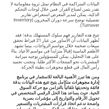
البيانات المتراكمة في النظام تمثل ثروة معلوماتية لا
تقدر بثمن لصناع القرار. فمن خلال لوحات التحكم
الذكية، يمكن لمدير المعرض استعراض تقارير
تفصيلية توضح سرعة دوران المخزون (Inventory
Turnover).
تتيح هذه التقارير فهم سلوك المستهلك بدقة؛ فقد
تُظهر البيانات أن الأساور من عيار 21 قيراط تحقق
مبيعات ضخمة خلال مواسم الزواجات، بينما تشهد
الأطقم الماسية إقبالاً متزايداً في مواسم الأعياد. بناءً
على هذا التحليل، يمكن للمسؤولين توجيه ميزانية
المشتريات نحو المنتجات الأكثر طلباً، وتجنب تجميد
رأس المال في قطع مجوهرات بطيئة الحركة.
ومن هنا تبرز الأهمية البالغة للاستثمار في
برنامج
إدارة مجوهرات
متكامل يتيح تتبع هذه البيانات بدقة
فائقة وتحديثها تلقائياً بالتزامن مع حركة السوق
الحية. حيث يساعد هذا الحل الرقمي المتخصص في
تحويل الأرقام والتواريخ إلى مؤشرات بصرية
واضحة تدعم اتخاذ قرارات المشتريات والتسعير
دون عوائق. هذا التوجه الذكي يضمن للمؤسسات