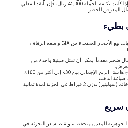
واحدة بمبلغ 50,000 ريال أمر ممتاز لإجمالي الإيرادات، ولكن إذا كانت تكلفة الجملة 45,000 ريال، فإن النقد الفعلي
لمال المعرض للخطر.
ن بطيء
يمثل الألماس قمة الربحية التقليدية في التجزئة. تعتمد اقتصاديات بيع الأحجار المعتمدة من GIA وأطقم الزفاف
.
ل ضخم مقدماً. يمكن أن تمثل صينية واحدة من
معرض.
عندما تُباع قطعة ألماس، يمكن أن يتراوح هامش الربح الإجمالي بين 30٪ إلى أكثر من 100٪،
د صياغة الذهب.
الألماس أصول بطيئة الحركة. قد يظل خاتم (سوليتير) بوزن 2 قيراط في الخزنة لمدة ثمانية
 سريع
 الجوهرية للمعدن منخفضة، ونقاط سعر التجزئة في