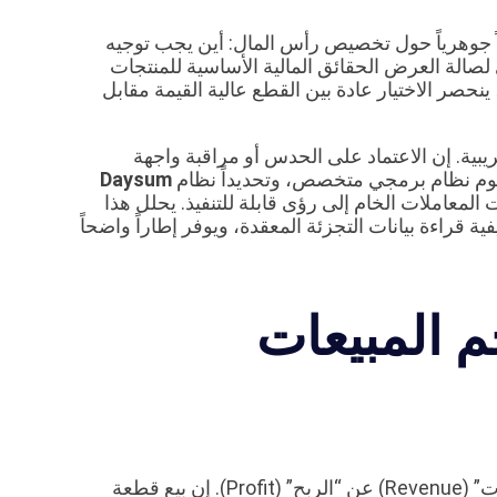
ً جوهرياً حول تخصيص رأس المال: أين يجب توجيه
ي لصالة العرض الحقائق المالية الأساسية للمنتجات
نحصر الاختيار عادة بين القطع عالية القيمة مقابل
يبية. إن الاعتماد على الحدس أو مراقبة واجهة
يقوم نظام برمجي متخصص، وتحديداً نظام
Daysum
لمعاملات الخام إلى رؤى قابلة للتنفيذ. يحلل هذا
ية قراءة بيانات التجزئة المعقدة، ويوفر إطاراً واضحاً
 المبيعات
لفهم الربحية، يجب على صاحب المتجر فصل مفهوم “الإيرادات” (Revenue) عن “الربح” (Profit). إن بيع قطعة