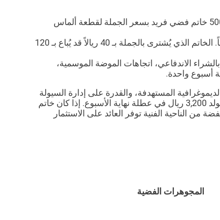
يمكنك تخزين واجهة عرض كاملة بـ 500 خاتم فضي فريد بسعر الجملة لقطعة ألماس
الربح لكل قطعة في الفضة صغير رياضياً. الخاتم الذي يُشترى بالجملة بـ 40 ريالاً قد يُباع بـ 120
الشراء الاندفاعي، اتجاهات الموضة الموسمية،
ية أسبوع واحدة.
 الديموغرافية المستهدفة، والقدرة على إدارة السيولة
النقدية. أربعون خاتماً فضياً يحقق كل منها ربحاً قدره 80 ريالاً تولد 3,200 ريال في عطلة نهاية الأسبوع. إذا كان خاتم
يباع، فإن الفضة من الناحية الفنية توفر العائد على الاستثمار
المجوهرات الفضية