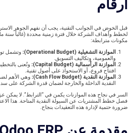
أرقام
قبل الخوض في الجوانب التقنية، يجب أن نفهم الجوهر الاسترات
لخطط وأهداف الشركة خلال فترة زمنية محددة (غالباً سنة مالي
مكونات مترابطة:
الموازنة التشغيلية (Operational Budget):
وتشمل توقعا
والعمومية، وتكاليف التسويق.
الموازنة الرأسمالية (Capital Budget):
وتُعنى بالتخطي
افتتاح فروع، أو الاستحواذ على أصول تقنية.
الموازنة النقدية (Cash Flow Budget):
وهي الأهم لضما
النقدية الداخلة والخارجة لضمان قدرة الشركة على سداد 
السر في نجاح هذه الموازنات يكمن في “الترابط”. لا يمكن عز
فصل خطط المشتريات عن السيولة النقدية المتاحة. هذا الاعتم
ضرورة حتمية لإدارة هذه التعقيدات بنجاح.
مقدمة عن Odoo ERP في البيئة السعودية