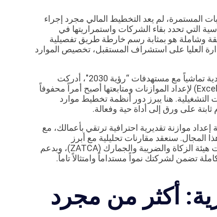
لبات المستمرة، لم يعد التخطيط المالي مجرد إجراء
اسية التي تحدد بقاء الشركات واستمراريتها في
 إن إعداد موازنة تقديرية (Estimated Budget) دقيقة وشاملة هو بمثابة رسم خارطة طريق تفصيلية
دارة العليا على استشراف المستقبل، تخصيص الموارد
ومع التحول الرقمي الهائل الذي تقوده المملكة العربية السعودية تماشياً مع مستهدفات “رؤية 2030″، أدركت
الشركات أن الاعتماد على الجداول الإلكترونية التقليدية (مثل Excel) لإعداد الموازنات ومتابعتها أصبح أمراً محفوفاً
ت التشغيلية. هنا يبرز دور أنظمة تخطيط موارد
عداد موازنة تقديرية احترافية ترتقي بأعمالك، مع
مج Odoo ERP الاستثنائية في هذا المجال. سنعقد مقارنات تحليلية مع أبرز
المنافسين، ونستكشف كيف يمكن للتكامل الذكي مع متطلبات هيئة الزكاة والضريبة والجمارك (ZATCA)، وبدعم
ملة تضمن لشركتك نمواً مستداماً وامتثالاً تاماً.
ية: أكثر من مجرد