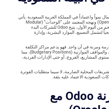
ارة الأعمال نمواً واعتماداً في المملكة العربية السعودية. يأتي
هذا الانتشار الواسع بفضل بنيته المعمارية المفتوحة (Open-source) ونهجه المعتمد على “الوحدات” (Modular
approach). بدلاً من إجبار الشركة على شراء نظام معقد وضخم من اليوم الأول، يتيح Odoo للشركات البدء
اً لتشمل التصنيع، الموارد البشرية، وإدارة
ت التقديرية، يقدم Odoo بيئة مالية صارمة ومرنة في آن واحد. فهو يدعم مراكز التكلفة
(Cost Centers)، الحسابات التحليلية (Analytic Accounts)، والمواقف الموازنية (Budgetary Positions)، مما
ستوى المشاريع، الفروع، أو حتى الإدارات الفردية،
ف السريع مع التشريعات المحلية الصارمة، لا سيما متطلبات الفوترة
ات السعودية الاعتماد عليه بثقة.
التحليل التنافسي: مقارنة Odoo مع