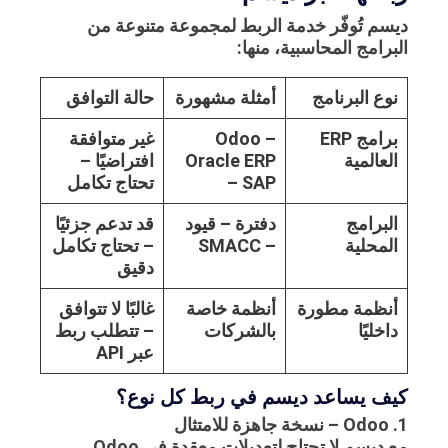
ديسم تُوفّر خدمة الربط لمجموعة متنوعة من
البرامج المحاسبية، منها:
نوع البرنامج
أمثلة مشهورة
حالة التوافق
برامج ERP
Odoo –
غير متوافقة
العالمية
Oracle ERP
افتراضيًا –
– SAP
تحتاج تكامل
البرامج
دفترة – قيود
قد تدعم جزئيًا
المحلية
– SMACC
– تحتاج تكامل
دقيق
أنظمة مطورة
أنظمة خاصة
غالبًا لا تتوافق
داخليًا
بالشركات
– تتطلب ربط
عبر API
كيف يساعد ديسم في ربط كل نوع؟
1. Odoo – نسخة جاهزة للامتثال
مع ديسم لا تحتاج لتعديلات معقدة في Odoo.