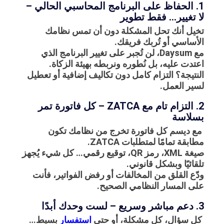
1. الحفاظ على البرنامج المحاسبي الحالي –
لا تغيير… فقط تطوير
تخيل أنك تحل المشكلة دون أن تمس نظامك
الأساسي أو تُربك فريقك.
مع Daysum، لن تُجبر على تغيير البرنامج الذي
اعتدت عليه، بل نُطوره ونربطه بهيئة الزكاة.
النتيجة؟ التزام كامل دون تكاليف إضافية أو تعطيل
لسير العمل.
2. التزام تام مع ZATCA – كل فاتورة تمر
بسلاسة
مع ديسم كل فاتورة تخرج من نظامك تكون
مطابقة تمامًا لمتطلبات ZATCA.
صيغة XML، رمز QR، توقيع رقمي… كل شيء يُجهز
تلقائيًا وبشكل قانوني.
ودّع القلق من المخالفات أو رفض الفواتير، فأنت
على المسار النظامي الصحيح.
3. دعم مباشر وسريع – لست وحدك أبدًا
كل سؤال، كل مشكلة، أو حتى
استفسار
بسيط…