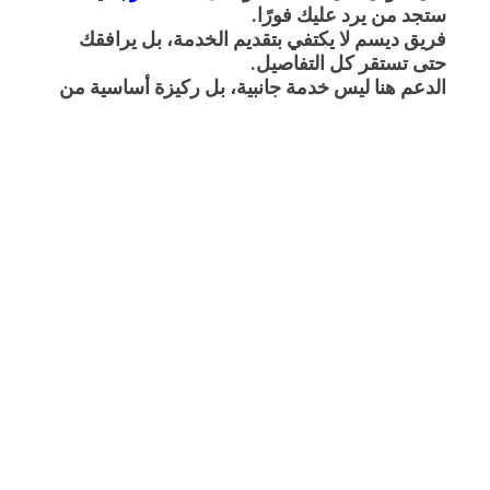
ستجد من يرد عليك فورًا.
فريق ديسم لا يكتفي بتقديم الخدمة، بل يرافقك
حتى تستقر كل التفاصيل.
الدعم هنا ليس خدمة جانبية، بل ركيزة أساسية من
تجربة ديسم .
4. تحديثات مستمرة – نُلاحق التنظيمات حتى
لا تُفاجأ بها
في عالم الأنظمة المحاسبية، التنظيمات تتغير
بسرعة… و ديسم تواكبها أولًا بأول.
كل تحديث جديد من ZATCA يتم التعامل معه فور
صدوره، ويُطبّق تلقائيًا في النظام.
أنت تواصل عملك كالمعتاد، وديسم تتكفل بالباقي.
حالات استخدام واقعية لنجاح ديسم
1.
متجر إلكتروني
يعمل بنظام Odoo – من الفوضى
إلى الانسيابية
كانت الفواتير تُصدر يدويًا، والأخطاء لا تنتهي… هذا
كان واقع شركة تجارة إلكترونية شهيرة تستخدم