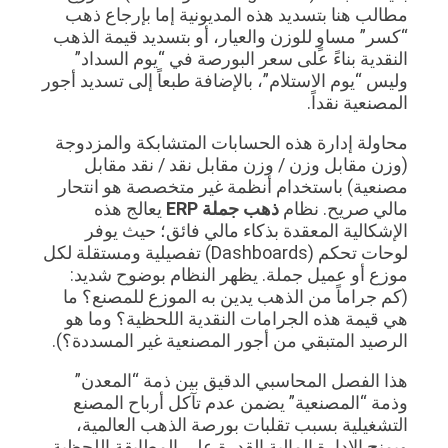
مطالب هنا بتسديد هذه المديونية إما بإرجاع ذهب
“كسر” مساوٍ للوزن والعيار، أو بتسديد قيمة الذهب
النقدية بناءً على سعر البورصة في “يوم السداد”
وليس “يوم الاستلام”، بالإضافة طبعاً إلى تسديد أجور
المصنعية نقداً.
محاولة إدارة هذه الحسابات المتشابكة والمزدوجة
(وزن مقابل وزن / وزن مقابل نقد / نقد مقابل
مصنعية) باستخدام أنظمة غير متخصصة هو انتحار
مالي صريح. نظام
ذهب جملة ERP
يعالج هذه
الإشكالية المعقدة بذكاء مالي فائق؛ حيث يوفر
لوحات تحكم (Dashboards) تفصيلية ومستقلة لكل
موزع أو عميل جملة. يظهر النظام بوضوح شديد:
(كم جراماً من الذهب يدين به الموزع للمصنع؟ ما
هي قيمة هذه الجرامات النقدية اللحظية؟ وما هو
الرصيد المتبقي من أجور المصنعية غير المسددة؟).
هذا الفصل المحاسبي الدقيق بين ذمة “المعدن”
وذمة “المصنعية” يضمن عدم تآكل أرباح المصنع
التشغيلية بسبب تقلبات بورصة الذهب العالمية،
ويمنح الإدارة المالية القدرة على المطابقة اللحظية