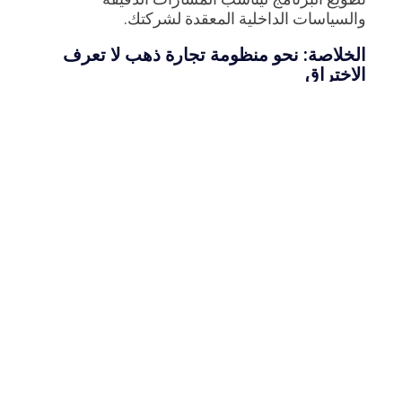
والسياسات الداخلية المعقدة لشركتك.
الخلاصة: نحو منظومة تجارة ذهب لا تعرف
الاختراق
في الختام، إن قطاع تجارة الذهب بالجملة هو بمثابة
القلب النابض الذي يضخ المعدن الثمين في شرايين
أسواق التجزئة. إدارة هذا القطاع تتجاوز بكثير
مفهوم “البيع والشراء”؛ إنها صناعة تعتمد على الدقة
الميكروية في تتبع الأوزان، الحوكمة الصارمة
للتحويلات، والإدارة المالية الاستثنائية التي تفصل
بدقة بين ذمة المعدن وذمة المصنعية.
إن محاولة إدارة هذا الكيان الصناعي الضخم
باستخدام أدوات قديمة أو أنظمة غير متخصصة هو
مغامرة غير محسوبة العواقب تهدد الكيان بأسره.
من خلال تبني نظام
ذهب جملة ERP
متكامل، مثل
الحلول الاحترافية المخصصة التي تقدمها شركة
“ديسم”، تنتقل مؤسستك من مرحلة الإدارة
التفاعلية القلقة إلى مرحلة القيادة الاستراتيجية.
ستمتلك الرؤية الشاملة والموحدة لتتبع شحناتك بين