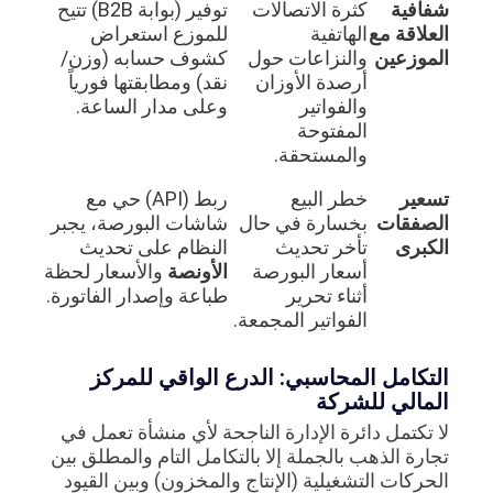
شفافية
كثرة الاتصالات
توفير (بوابة B2B) تتيح
العلاقة مع
الهاتفية
للموزع استعراض
الموزعين
والنزاعات حول
كشوف حسابه (وزن/
أرصدة الأوزان
نقد) ومطابقتها فورياً
والفواتير
وعلى مدار الساعة.
المفتوحة
والمستحقة.
تسعير
خطر البيع
ربط (API) حي مع
الصفقات
بخسارة في حال
شاشات البورصة، يجبر
الكبرى
تأخر تحديث
النظام على تحديث
أسعار البورصة
الأونصة
والأسعار لحظة
أثناء تحرير
طباعة وإصدار الفاتورة.
الفواتير المجمعة.
التكامل المحاسبي: الدرع الواقي للمركز
المالي للشركة
لا تكتمل دائرة الإدارة الناجحة لأي منشأة تعمل في
تجارة الذهب بالجملة إلا بالتكامل التام والمطلق بين
الحركات التشغيلية (الإنتاج والمخزون) وبين القيود