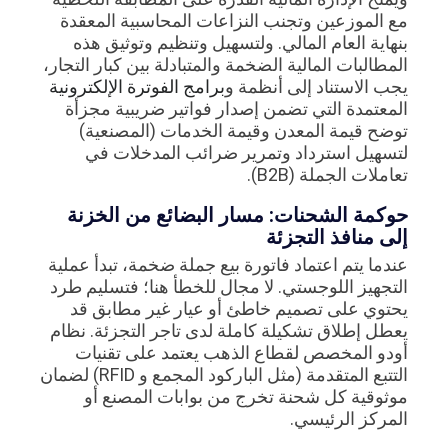
مع الموزعين وتجنب النزاعات المحاسبية المعقدة
بنهاية العام المالي. ولتسهيل وتنظيم وتوثيق هذه
المطالبات المالية الضخمة والمتبادلة بين كبار التجار،
يجب الاستناد إلى أنظمة و
برامج الفوترة الإلكترونية
المعتمدة التي تضمن إصدار فواتير ضريبية مجزأة
توضح قيمة المعدن وقيمة الخدمات (المصنعية)
لتسهيل استرداد وتمرير ضرائب المدخلات في
تعاملات الجملة (B2B).
حوكمة الشحنات: مسار البضائع من الخزنة
إلى منافذ التجزئة
عندما يتم اعتماد فاتورة بيع جملة ضخمة، تبدأ عملية
التجهيز اللوجستي. لا مجال للخطأ هنا؛ فتسليم طرد
يحتوي على تصميم خاطئ أو عيار غير مطابق قد
يعطل إطلاق تشكيلة كاملة لدى تاجر التجزئة. نظام
أودو المخصص لقطاع الذهب يعتمد على تقنيات
التتبع المتقدمة (مثل الباركود المجمع و RFID) لضمان
موثوقية كل شحنة تخرج من بوابات المصنع أو
المركز الرئيسي.