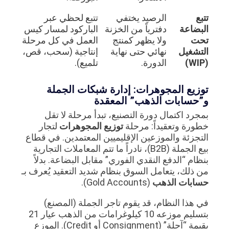
تتبع
الرصيد يختفي
تتبع لحظي عبر
البضاعة
دفترياً من الخزنة
الباركود لمسار كيس
تحت
ولا يظهر كمنتج
العمل في كل مرحلة
التشغيل
نهائي حتى نهاية
إنتاجية (سحب، قص،
(WIP)
الدورة.
تلميع).
توزيع المجوهرات: إدارة شبكات الجملة
و”حسابات الذهب” المعقدة
بمجرد اكتمال دورة التصنيع، تبدأ مرحلة لا تقل
خطورة وتعقيداً: مرحلة
توزيع المجوهرات
لتجار
التجزئة والموزعين الإقليميين المعتمدين. في قطاع
بيع الجملة (B2B)، نادراً ما تتم المعاملات التجارية
بنظام “الدفع النقدي الفوري” مقابل البضاعة. بدلاً
من ذلك، يتعامل السوق بنظام شديد التعقيد يُعرف بـ
حسابات الذهب
(Gold Accounts).
في هذا النظام، قد يقوم تاجر الجملة (المصنع)
بتسليم موزعه 10 كيلوغرامات من الذهب عيار 21
بقيمة “آجلة” (Consignment أو Credit). الموزع