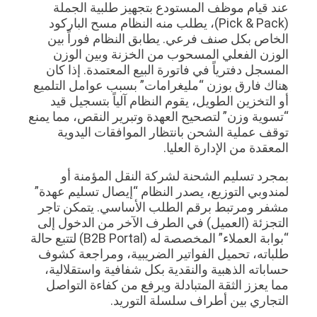
عند قيام موظف المستودع بتجهيز طلبية الجملة
(Pick & Pack)، يطلب منه النظام مسح الباركود
الخاص بكل صنف فرعي. يطابق النظام فوراً بين
الوزن الفعلي المسحوب من الخزنة وبين الوزن
المسجل دفترياً في فاتورة البيع المعتمدة. إذا كان
هناك فارق بوزن “مليغرامات” بسبب عوامل التلميع
أو التخزين الطويل، يقوم النظام آلياً بتسجيل قيد
“تسوية وزن” لتصحيح العهدة وتبرير النقص، مما يمنع
توقف عملية الشحن بانتظار الموافقات اليدوية
المعقدة من الإدارة العليا.
بمجرد تسليم الشحنة لشركة النقل المؤمنة أو
لمندوبي التوزيع، يصدر النظام “إيصال تسليم عهدة”
مشفر ومرتبط برقم الطلب الأساسي. يتمكن تاجر
التجزئة (العميل) في الطرف الآخر من الدخول إلى
“بوابة العملاء” المخصصة له (B2B Portal) لتتبع حالة
طلباته، تحميل الفواتير الضريبية، ومراجعة كشوف
حساباته الذهبية والنقدية بكل شفافية واستقلالية،
مما يعزز الثقة المتبادلة ويرفع من كفاءة التواصل
التجاري بين أطراف سلسلة التوريد.