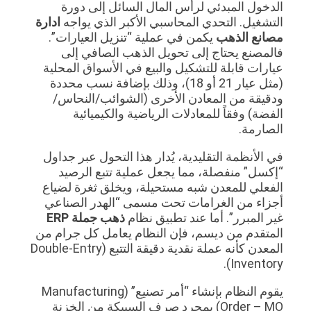
الدخول المبدئي لرأس المال السائل إلى دورة
التشغيل. التحدي المحاسبي الأكبر الذي يواجه
ادارة
مصانع الذهب
يكمن في عملية “تنزيل العيارات”.
فالمصنع يحتاج إلى تحويل الذهب الصافي إلى
عيارات قابلة للتشكيل والبيع في الأسواق المحلية
(مثل عيار 21 أو 18)، وذلك بإضافة نسب محددة
ودقيقة من المعادن الأخرى (الشوائب/النحاس/
الفضة) وفقاً للمعادلات الرياضية والكيميائية
الصارمة.
في الأنظمة التقليدية، يُدار هذا التحول عبر جداول
“إكسل” منفصلة، مما يجعل عملية تتبع الرصيد
الفعلي للمعدن شبه مستحيلة، ويخلق ثغرة لضياع
أجزاء من الغرامات تحت مسمى “الهدر الصناعي
غير المبرر”. أما عند تطبيق نظام
ذهب جملة ERP
المتقدم من ديسم، فإن النظام يعامل كل جرام من
المعدن كأنه عملة نقدية دقيقة التتبع (Double-Entry
Inventory).
يقوم النظام بإنشاء “أمر تصنيع” (Manufacturing
Order – MO) بمجرد صرف السبيكة من الخزنة