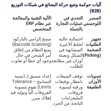
آليات حوكمة وتتبع حركة البضائع في شبكات التوزيع
(B2B)
العنصر
التحدي في
الآلية التقنية والمعالجة
اللوجستي
عمليات التجارة
عبر نظام ERP
بالجملة
المتخصص
تجهيز
احتمالية عالية
مسح إلزامي بالباركود
الطلبيات
لخلط الأعيرة
(Barcode Scanning)
الضخمة
المتشابهة في
يمنع النظام من إغلاق
(Picking)
الشكل وتعبئة
أمر الشحن في حال
أوزان غير مطابقة
وجود أي خطأ أو تفاوت.
للطلب.
تسويات
توقف المبيعات
إعداد مسبق لـ (نسبة
الأوزان
بانتظار توقيعات
التسامح – Tolerance
الطفيفة
ورقية لتسوية
Limits) تقوم بتسوية
فروقات
الفروقات آلياً وتوليد قيد
المليغرامات
إهلاك مبرر.
الناتجة عن الجرد.