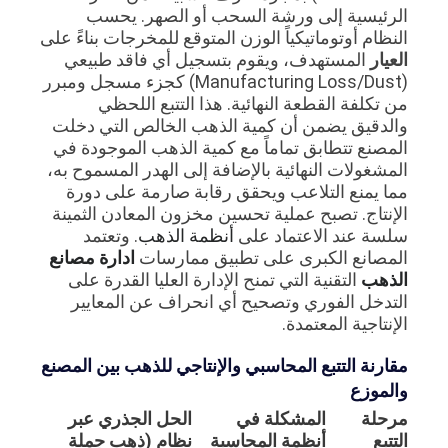
الرئيسية إلى ورشة السحب أو الصهر. يحسب
النظام أوتوماتيكياً الوزن المتوقع للمخرجات بناءً على
العيار
المستهدف، ويقوم بتسجيل أي فاقد طبيعي
(Manufacturing Loss/Dust) كجزء مسجل ومبرر
من تكلفة القطعة النهائية. هذا التتبع اللحظي
والدقيق يضمن أن كمية الذهب الخالص التي دخلت
المصنع تتطابق تماماً مع كمية الذهب الموجودة في
المشغولات النهائية بالإضافة إلى الهدر المسموح به،
مما يمنع التلاعب ويحقق رقابة صارمة على دورة
الإنتاج. تصبح عملية تحسين مخزون المعادن الثمينة
سلسة عند الاعتماد على
أنظمة الذهب
. وتعتمد
المصانع الكبرى على تطبيق ممارسات
ادارة مصانع
الذهب
التقنية التي تمنح الإدارة العليا القدرة على
التدخل الفوري وتصحيح أي انحراف عن المعايير
الإنتاجية المعتمدة.
مقارنة التتبع المحاسبي والإنتاجي للذهب بين المصنع
والموزع
مرحلة
المشكلة في
الحل الجذري عبر
التتبع
أنظمة المحاسبة
نظام (ذهب جملة