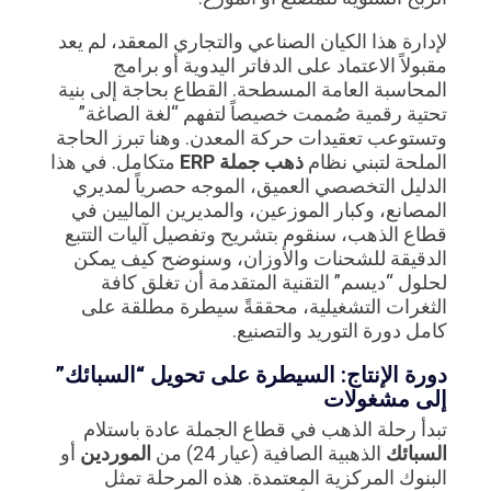
لإدارة هذا الكيان الصناعي والتجاري المعقد، لم يعد
مقبولاً الاعتماد على الدفاتر اليدوية أو برامج
المحاسبة العامة المسطحة. القطاع بحاجة إلى بنية
تحتية رقمية صُممت خصيصاً لتفهم “لغة الصاغة”
وتستوعب تعقيدات حركة المعدن. وهنا تبرز الحاجة
الملحة لتبني نظام
ذهب جملة ERP
متكامل. في هذا
الدليل التخصصي العميق، الموجه حصرياً لمديري
المصانع، وكبار الموزعين، والمديرين الماليين في
قطاع الذهب، سنقوم بتشريح وتفصيل آليات التتبع
الدقيقة للشحنات والأوزان، وسنوضح كيف يمكن
لحلول “ديسم” التقنية المتقدمة أن تغلق كافة
الثغرات التشغيلية، محققةً سيطرة مطلقة على
كامل دورة التوريد والتصنيع.
دورة الإنتاج: السيطرة على تحويل “السبائك”
إلى مشغولات
تبدأ رحلة الذهب في قطاع الجملة عادة باستلام
السبائك
الذهبية الصافية (عيار 24) من
الموردين
أو
البنوك المركزية المعتمدة. هذه المرحلة تمثل