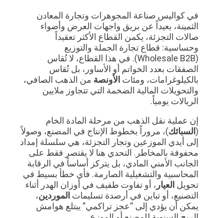
في كواليس صناعة المجوهرات وتجارة المعادن
الثمينة، بعيداً عن بريق واجهات العرض وأضواء
صالات التجزئة، يكمن القطاع الأكثر تعقيداً
وحساسية: قطاع تجارة الجملة والتوزيع
(Wholesale B2B). في هذا القطاع، لا تُقاس
الصفقات بعدد الخواتم أو الأساور، بل تُقاس
بالكيلوغرامات، ومئات
الأونصة
من الذهب الصافي،
والتحويلات المالية الضخمة التي تتجاوز ملايين
الريالات يومياً.
إن عملية نقل الذهب من مرحلة المادة الخام
(
السبائك
)، مروراً بخطوط الإنتاج في المصنع، وصولاً
إلى أيدي الموزعين وتجار التجزئة، هي سلسلة إمداد
محفوفة بالمخاطر. التحدي هنا لا يقتصر فقط على
الجانب الأمني المادي، بل يتركز أساساً في الرقابة
المحاسبية والتشغيلية الصارمة. فأي خطأ بسيط في
تحويل
العيار
، أو تفاوت طفيف في أوزان الهدر أثناء
التصنيع، أو تباين في أرصدة تسليمات
الموردين
،
يمكن أن يؤدي إلى “عجز تراكمي” يبتلع هوامش
الربح السنوية للمصنع أو الموزع.