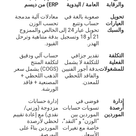
والرقابة
العامة / اليدوية
ERP) من ديسم
تحويل
صعوبة بالغة في
معادلات آلية مدمجة
العيارات
حساب وتتبع
تحسب الوزن
والسبك
تحويل عيار 24 إلى
الخالص والممزوج
21 أو 18 وتسجيل
بدقة متناهية وترحل
الهدر.
القيود.
التكلفة
تقدير جزافي
حساب آلي ودقيق
الفعلية
للتكلفة لا يشمل
لتكلفة المنتج
للمشغولات
بدقة أجور الفنيين
(COGS) يشمل سعر
والفاقد اللحظي
الذهب اللحظي +
للمعدن.
المصنعية + فاقد
الورشة.
إدارة
فوضى في
إدارة حسابات
أرصدة
تسويات حسابات
مزدوجة (وزني/
الموردين
الموردين بين
نقدي) مع إعادة تقييم
“الوزن” و “النقد”،
لحظي لأرصدة
خاصة مع تغيرات
الموردين بناءً على
الأسعار.
البورصة.