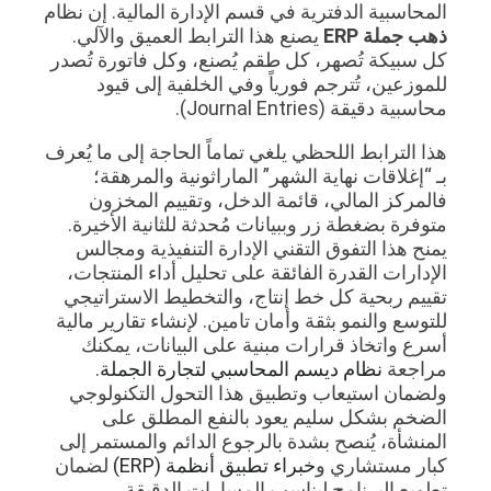
المحاسبية الدفترية في قسم الإدارة المالية. إن نظام
ذهب جملة ERP
يصنع هذا الترابط العميق والآلي.
كل سبيكة تُصهر، كل طقم يُصنع، وكل فاتورة تُصدر
للموزعين، تُترجم فورياً وفي الخلفية إلى قيود
محاسبية دقيقة (Journal Entries).
هذا الترابط اللحظي يلغي تماماً الحاجة إلى ما يُعرف
بـ “إغلاقات نهاية الشهر” الماراثونية والمرهقة؛
فالمركز المالي، قائمة الدخل، وتقييم المخزون
متوفرة بضغطة زر وببيانات مُحدثة للثانية الأخيرة.
يمنح هذا التفوق التقني الإدارة التنفيذية ومجالس
الإدارات القدرة الفائقة على تحليل أداء المنتجات،
تقييم ربحية كل خط إنتاج، والتخطيط الاستراتيجي
للتوسع والنمو بثقة وأمان تامين. لإنشاء تقارير مالية
أسرع واتخاذ قرارات مبنية على البيانات، يمكنك
مراجعة
نظام ديسم المحاسبي لتجارة الجملة
.
ولضمان استيعاب وتطبيق هذا التحول التكنولوجي
الضخم بشكل سليم يعود بالنفع المطلق على
المنشأة، يُنصح بشدة بالرجوع الدائم والمستمر إلى
كبار مستشاري و
خبراء تطبيق أنظمة (ERP)
لضمان
تطويع البرنامج ليناسب المسارات الدقيقة