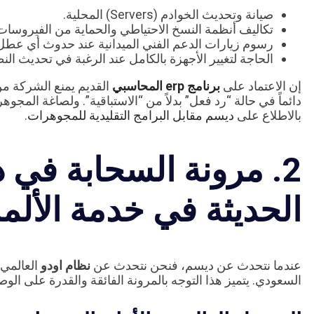
صيانة وتحديث الخوادم (Servers) المحلية.
تكاليف أنظمة النسخ الاحتياطي والحماية من الفيروسات
رسوم زيارات الدعم الفني الميدانية عند حدوث أي عطل
الحاجة لتغيير الأجهزة بالكامل عند الرغبة في تحديث النظ
إن الاعتماد على
برنامج erp المحاسبي
القديم يمنع الشركة من
دائماً في حالة “رد فعل” بدلاً من “الاستباقية”. ولصاغة المج
بالاطلاع على
ديسم مقابل البرامج التقليدية للمجوهرات
.
2. مرونة السحابة في د
الحديثة في خدمة الأل
عندما نتحدث عن ديسم، فنحن نتحدث عن
نظام اودو
العالمي 
السعودي. يتميز هذا التوجه بالمرونة الفائقة والقدرة على الو