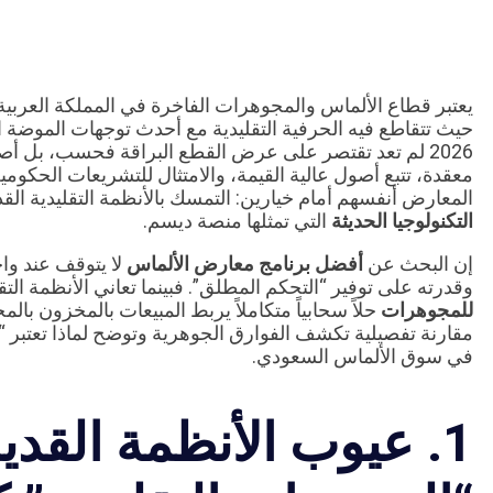
يعتبر قطاع الألماس والمجوهرات الفاخرة في المملكة العربية ا
حيث تتقاطع فيه الحرفية التقليدية مع أحدث توجهات الموضة ا
2026 لم تعد تقتصر على عرض القطع البراقة فحسب، بل أ
معقدة، تتبع أصول عالية القيمة، والامتثال للتشريعات الحكوم
المعارض أنفسهم أمام خيارين: التمسك بالأنظمة التقليدية القديم
التكنولوجيا الحديثة
التي تمثلها منصة ديسم.
إن البحث عن
أفضل برنامج معارض الألماس
لا يتوقف عند واج
وقدرته على توفير “التحكم المطلق”. فبينما تعاني الأنظمة الت
للمجوهرات
حلاً سحابياً متكاملاً يربط المبيعات بالمخزون بال
مقارنة تفصيلية تكشف الفوارق الجوهرية وتوضح لماذا تعتبر “د
في سوق الألماس السعودي.
1. عيوب الأنظمة القديم