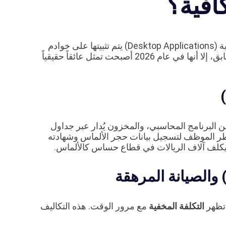
افية؟
لسنوات طويلة، اعتمدت معارض الألماس على برمجيات محلية (Desktop Applications) يتم تثبيتها على خوادم
داخلية في المعرض. ومع أن هذه الأنظمة أدت غرضها في السابق، إلا أنها في عام 2026 أصبحت تمثل عائقاً حقيقياً
 عن البرنامج المحاسبي، والمخزون يُدار عبر جداول
ضطر الموظف لتسجيل بيانات حجر الألماس وشهادته
 يكلف آلاف الريالات في قطاع حساس كالألماس.
 تظهر
التكلفة المخفية
مع مرور الوقت. هذه التكاليف