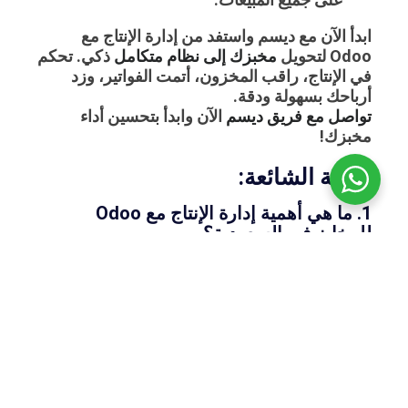
ابدأ الآن مع ديسم واستفد من إدارة الإنتاج مع
Odoo
لتحويل
مخبزك إلى نظام متكامل
ذكي. تحكم
في الإنتاج، راقب المخزون، أتمت الفواتير، وزد
أرباحك بسهولة ودقة.
تواصل مع فريق ديسم
الآن وابدأ بتحسين أداء
مخبزك!
اسئلة الشائعة:
1. ما هي أهمية إدارة الإنتاج مع Odoo
للمخابز في السعودية؟
إدارة الإنتاج مع Odoo تمنح المخابز السعودية أداة
شاملة لتقليل الهدر وزيادة الربحية. عبر منصة
ديسم، يتم تتبع كل مراحل التصنيع والمخزون في
الوقت الفعلي، مع تقارير دقيقة تساعد أصحاب
المخابز على اتخاذ قرارات فورية. هذه الميزة تدعم
الالتزام بالمعايير المحلية وتضمن سير العمل
بانسيابية في كل الفروع.