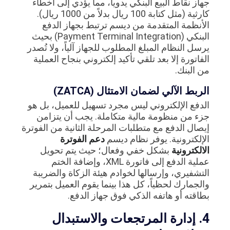
جهاز نقاط البيع البنكي يدوياً، مما يؤدي إلى أخطاء
كارثية (مثل كتابة 100 ريال بدلاً من 1000 ريال).
الأنظمة المتقدمة من ديسم ترتبط بجهاز الدفع
البنكي (Payment Terminal Integration) بحيث
يرسل النظام المبلغ المطلوب للجهاز آلياً، ولا تُصدر
الفاتورة إلا بعد تلقي تأكيد إلكتروني بنجاح العملية
من البنك.
الربط الآلي لضمان الامتثال (ZATCA)
الدفع الإلكتروني ليس مجرد تسهيل للعميل، بل هو
جزء من منظومة مالية متكاملة. يجب أن يتزامن
إيصال الدفع مع متطلبات المرحلة الثانية من الفوترة
الإلكترونية. يوفر نظام ديسم
دعم الفوترة
الالكترونية
بشكل خفي وفعال؛ حيث يتم تحويل
عملية الدفع إلى فاتورة XML، وإضافة الختم
التشفيري، وإرسالها لخوادم هيئة الزكاة والضريبة
والجمارك لحظياً، كل هذا بينما يقوم العميل بتمرير
بطاقته أو هاتفه الذكي فوق جهاز الدفع.
4. إدارة المرتجعات والاستبدال