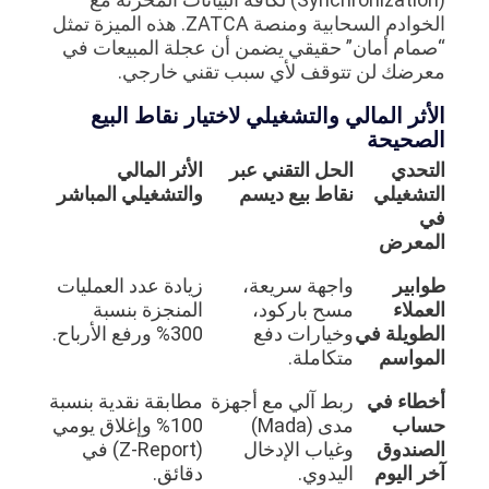
الخوادم السحابية ومنصة ZATCA. هذه الميزة تمثل
“صمام أمان” حقيقي يضمن أن عجلة المبيعات في
معرضك لن تتوقف لأي سبب تقني خارجي.
الأثر المالي والتشغيلي لاختيار نقاط البيع
الصحيحة
التحدي
الحل التقني عبر
الأثر المالي
التشغيلي
نقاط بيع ديسم
والتشغيلي المباشر
في
المعرض
طوابير
واجهة سريعة،
زيادة عدد العمليات
العملاء
مسح باركود،
المنجزة بنسبة
الطويلة في
وخيارات دفع
300% ورفع الأرباح.
المواسم
متكاملة.
أخطاء في
ربط آلي مع أجهزة
مطابقة نقدية بنسبة
حساب
مدى (Mada)
100% وإغلاق يومي
الصندوق
وغياب الإدخال
(Z-Report) في
آخر اليوم
اليدوي.
دقائق.