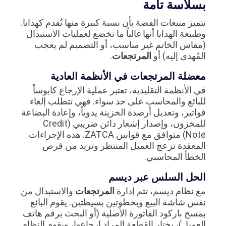
بسلاسة تامة
تتميز مبيعات الفضة بأن نسبة كبيرة منها تُقدم كهدايا.
وطبيعة الهدايا أنها غالباً ما تخضع لعمليات الاستبدال
(مقاس الخاتم غير مناسب، أو التصميم لم يعجب
المُهدى إليه) أو
المرتجعات
.
معضلة المرتجعات في الأنظمة العادية
في الأنظمة التقليدية، تعتبر عملية الإرجاع كابوساً
للبائع والمحاسب على حد سواء. فهي تتطلب إلغاء
فواتير، وتعديل أرصدة الخزينة يدوياً، وإعادة البضاعة
للمخزون، وإصدار إشعار دائن ضريبي (Credit
Note) متوافق مع قوانين ZATCA. هذه الإجراءات
المعقدة تزعج العميل المنتظر وتزيد من فرص
الخطأ المحاسبي.
الحل السلس عبر ديسم
مع نظام ديسم، تتم إدارة
المرتجعات
والاستبدال من
نفس شاشة البيع وبخطوتين بسيطتين. يقوم البائع
بمسح باركود الفاتورة الأصلية (أو البحث برقم هاتف
العميل)، يختار القطعة المراد إرجاعها، ويقوم النظام