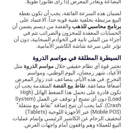
البضاعة ويغادر المعرض إذا رأى طابوراً طويلاً.
لضمان هذه السرعة الفائقة، يجب أن تكون نقطة
البيع مرتبطة بخلفية تقنية قوية جداً. الاعتماد على
برنامج محاسبي للذهب
والفضة من ديسم يضمن أن
الحسابات المعقدة للمخزون والضرائب تتم في
أجزاء من الملي ثانية في الخوادم السحابية، دون أن
تؤثر على سرعة شاشة الكاشير الأمامية.
السيطرة المطلقة في مواسم الذروة
تختبر قوة أي نظام حقيقي خلال
مواسم الذروة
مثل
الأعياد، شهر رمضان، اليوم الوطني، ومواسم
التخرج. في هذه الأيام، يتضاعف عدد زوار المعرض
أضعافاً مضاعفة.
نقاط بيع الفضة
المتقدمة يجب أن
تكون قادرة على تحمل هذا الضغط الهائل (High
Load) دون أي تشنج أو توقف عن العمل (System
Crash). كما يجب أن تتيح إضافة “نقاط بيع متنقلة”
(Mobile POS) عبر الأجهزة اللوحية (Tablets)
لتخفيف الزحام عن الكاشير الرئيسي وإتمام عمليات
البيع للعملاء وهم واقفون أمام واجهات العرض.