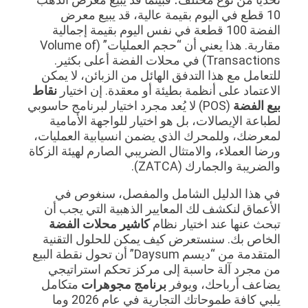
10 قطع في اليوم بقيمة عالية، قد يبيع معرض
الفضة 100 قطعة في نفس اليوم بقيمة إجمالية
مقاربة. هذا يعني أن “حجم العمليات” (Volume of
Transactions) في محلات الفضة أعلى بكثير.
للتعامل مع هذا التدفق الهائل من الزبائن، لا يمكن
الاعتماد على أنظمة بطيئة أو معقدة. إن اختيار
نقاط
بيع الفضة
(POS) لا يُعد مجرد اختيار لبرنامج حاسوبي
لطباعة الإيصالات، بل هو اختيار للواجهة الأمامية
لمعرضك، وللمحرك الذي يضمن انسيابية العمليات،
ورضا العملاء، والامتثال الضريبي الصارم لهيئة الزكاة
والضريبة والجمارك (ZATCA).
في هذا الدليل الشامل والمفصل، سنغوص في
الأعماق لنكشف لك المعايير الذهبية التي يجب أن
تبحث عنها عند اختيار نظام
كاشير محلات الفضة
الخاص بك. سنستعرض كيف يمكن للحلول التقنية
المتقدمة من “ديسم Daysum” أن تحول نقطة البيع
من مجرد آلة حاسبة إلى مركز تحكم استراتيجي
يضاعف أرباحك، ويوفر
برنامج مجوهرات
متكامل
يلبي كافة طموحاتك التجارية في عام 2026 وما