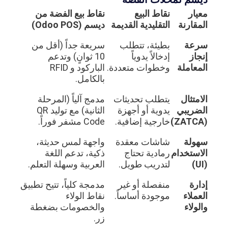
معيار
نقاط البيع
نقاط بيع الفضة من
المقارنة
التقليدية القديمة
ديسم (Odoo POS)
سرعة
بطيئة، تتطلب
سريعة جداً (أقل من
إنجاز
إدخالاً يدوياً
10 ثوانٍ) وتدعم
المعاملة
وخطوات متعددة.
الباركود و RFID
بالكامل.
الامتثال
يتطلب تحديثات
مدمج آلياً (المرحلة
الضريبي
يدوية أو أجهزة
الثانية) مع توليد QR
(ZATCA)
خارجية إضافية.
Code مشفر فوراً.
سهولة
شاشات معقدة
واجهة لمس حديثة،
الاستخدام
رمادية تحتاج
ذكية، تدعم اللغة
(UI)
لتدريب طويل.
العربية وسهلة التعلم.
إدارة
منفصلة أو غير
مدمجة كلياً، تتيح تطبيق
العملاء
موجودة أساساً.
نقاط الولاء
والولاء
والخصومات بضغطة
زر.