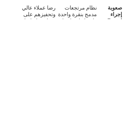
صعوبة
نظام مرتجعات
رضا عملاء عالي
إجراء
مدمج بنقرة واحدة
وتحفيزهم على
استبدال
وإصدار إشعار دائن
شراء قطع إضافية
الهدايا
آلي.
أغلى ثمناً.
انقطاع
وضع التشغيل دون
استمرارية المبيعات
الإنترنت
اتصال (Offline
بلا توقف وحماية
المفاجئ
Mode) والمزامنة
إيرادات المعرض.
اللاحقة.
مخاطر
إصدار آلي لـ XML و
حماية المنشأة من
الغرامات
QR مطور ضمن
غرامات ZATCA
الضريبية
المرحلة الثانية.
التي تصل لـ 50 ألف
ريال.
6. التحليلات المدمجة: نقطة البيع
كمستشار مالي
لم تعد وظيفة الكاشير مقتصرة على قبض الأموال.