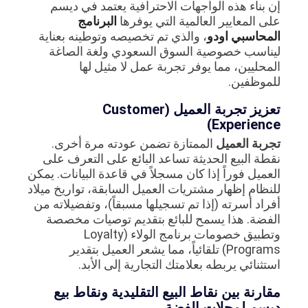
إن بناء هذه الواجهات الاحترافية يعتمد في ديسم
على المعايير العالمية التي يوفرها
البرنامج
المحاسبي اودو
، والذي تم تخصيصه وتوطينه بعناية
ليناسب خصوصية السوق السعودي ولغة الصاغة
المحليين، مما يوفر تجربة عمل لا مثيل لها
للموظفين.
تعزيز تجربة العميل (Customer
Experience)
تجربة العميل
الممتازة تضمن عودته مرة أخرى.
نقطة البيع الحديثة تساعد البائع على التعرف على
العميل فوراً إذا كان مسجلاً في قاعدة البيانات. يمكن
للنظام إظهار مشتريات العميل السابقة، تواريخ ميلاد
أفراد أسرته (إذا تم تسجيلها مسبقاً)، وتفضيلاته من
الفضة. هذا يسمح للبائع بتقديم توصيات مخصصة
وتطبيق خصومات برنامج الولاء (Loyalty
Programs) تلقائياً، مما يشعر العميل بتقدير
استثنائي يربطه بعلامتك التجارية إلى الأبد.
مقارنة بين نقاط البيع التقليدية ونقاط بيع
ديسم لمحلات الفضة