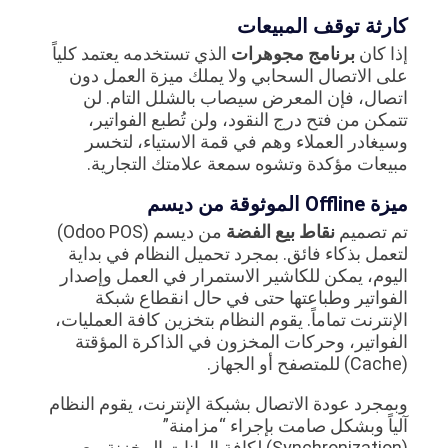
كارثة توقف المبيعات
إذا كان
برنامج مجوهرات
الذي تستخدمه يعتمد كلياً
على الاتصال السحابي ولا يملك ميزة العمل دون
اتصال، فإن المعرض سيصاب بالشلل التام. لن
تتمكن من فتح درج النقود، ولن تُطبع الفواتير،
وسيغادر العملاء وهم في قمة الاستياء، لتخسر
مبيعات مؤكدة وتشوه سمعة علامتك التجارية.
ميزة Offline الموثوقة من ديسم
تم تصميم
نقاط بيع الفضة
من ديسم (Odoo POS)
لتعمل بذكاء فائق. بمجرد تحميل النظام في بداية
اليوم، يمكن للكاشير الاستمرار في العمل وإصدار
الفواتير وطباعتها حتى في حال انقطاع شبكة
الإنترنت تماماً. يقوم النظام بتخزين كافة العمليات،
الفواتير، وحركات المخزون في الذاكرة المؤقتة
(Cache) للمتصفح أو الجهاز.
وبمجرد عودة الاتصال بشبكة الإنترنت، يقوم النظام
آلياً وبشكل صامت بإجراء “مزامنة”
(Synchronization) لكافة البيانات المخزنة مع