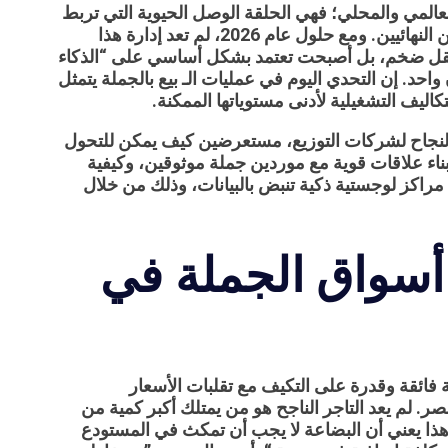
لعالمي والمحلي؛ فهي الحلقة الوصل الحيوية التي تربط
بين جهات التصنيع الكبرى وبين أسواق التجزئة والمستهلكين النهائيين. ومع حلول عام 2026، لم تعد إدارة هذا
نقل ضخم، بل أصبحت تعتمد بشكل أساسي على “الذكاء
واحد. إن التحدي اليوم في عمليات الـ
بيع بالجملة
يتمثل
اليف التشغيلية لأدنى مستوياتها الممكنة.
لنجاح لشركات التوزيع، مستعرضين كيف يمكن للتحول
ناء علاقات قوية مع
موردين جملة
موثوقين، وكيفية
اكز لوجستية ذكية تنبض بالبيانات، وذلك من خلال
أسواق الجملة في
فائقة وقدرة على التكيف مع تقلبات الأسعار
. لم يعد التاجر الناجح هو من يمتلك أكبر كمية من
ذا يعني أن البضاعة لا يجب أن تمكث في المستودع