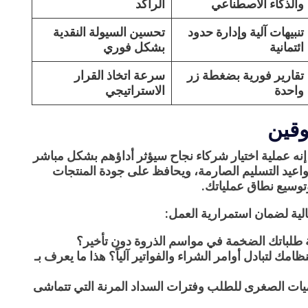
والذكاء الاصطناعي
الراكد
تنبيهات آلية وإدارة حدود
تحسين السيولة النقدية
ائتمانية
بشكل فوري
تقارير فورية بضغطة زر
سرعة اتخاذ القرار
واحدة
الاستراتيجي
وقين
نه عملية اختيار شركاء نجاح سيؤثر أداؤهم بشكل مباشر
اعيد التسليم الصارمة، ويحافظ على جودة المنتجات
وتوسيع نطاق عملياتك.
الية لضمان استمرارية العمل:
 طلباتك الضخمة في مواسم الذروة دون تأخير؟
مك لتبادل أوامر الشراء والفواتير آلياً؟ هذا ما يعرف بـ
يات الصغرى للطلب وفترات السداد المرنة التي تتماشى