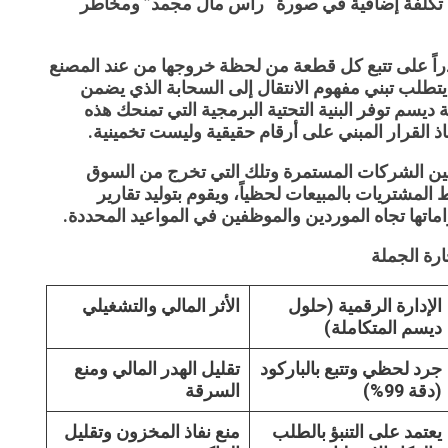
ل تكلفة إضافية في صورة “رأس مال مجمد” ومخاطر
دراً على تتبع كل قطعة من لحظة خروجها من عند المصنع
يتطلب تبني مفهوم الانتقال إلى السحابة الذي يضمن
ة
ديسم
توفر البنية التحتية البرمجية التي تمنحك هذه
ذ القرار المبني على أرقام حقيقية وليست تخمينية.
ق بين الشركات المستمرة وتلك التي تخرج من السوق
المشتريات بالمبيعات لحظياً، ويقوم بتوليد تقارير
ماتها تجاه الموردين والموظفين في المواعيد المحددة.
ارة الجملة
الإدارة الرقمية (حلول
الأثر المالي والتشغيلي
ديسم المتكاملة)
جرد لحظي وتتبع بالباركود
تقليل الهدر المالي ومنع
(دقة 99%)
السرقة
يعتمد على التنبؤ بالطلب
منع نفاذ المخزون وتقليل