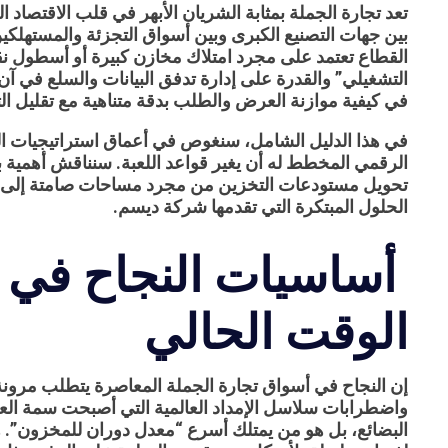
تعد
تجارة الجملة
بمثابة الشريان الأبهر في قلب الاقتصاد ا
القطاع تعتمد على مجرد امتلاك مخازن كبيرة أو أسطول 
التشغيلي” والقدرة على إدارة تدفق البيانات والسلع في آن 
في كيفية موازنة العرض والطلب بدقة متناهية مع تقليل التك
في هذا الدليل الشامل، سنغوص في أعماق استراتيجيات ا
الرقمي المخطط له أن يغير قواعد اللعبة. سنناقش أهمية ب
تحويل
مستودعات التخزين
من مجرد مساحات صامتة إلى مر
الحلول المبتكرة التي تقدمها شركة
ديسم
.
أساسيات النجاح في 
الوقت الحالي
إن النجاح في أسواق
تجارة الجملة
المعاصرة يتطلب مرونة 
واضطرابات سلاسل الإمداد العالمية التي أصبحت سمة العصر
البضائع، بل هو من يمتلك أسرع “معدل دوران للمخزون”. ه