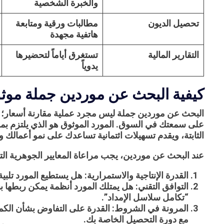
والخبرة الشخصية
تحصيل الديون
مطالبات ورقية ومتابعة
هاتفية مجهدة
التقارير المالية
تستغرق أياماً لتحضيرها
يدوياً
كيفية البحث عن موردين جملة موث
البحث عن
موردين جملة
ليس مجرد عملية مقارنة أسعار؛ إ
على سمعتك في السوق. المورد الموثوق هو الذي يلتزم بمو
الثابتة، ويقدم تسهيلات ائتمانية تساعدك على نمو أعمالك 
عند البحث عن موردين، يجب مراعاة المعايير الجوهرية الت
القدرة الإنتاجية والاستمرارية:
هل يستطيع المورد تلبية
التوافق التقني:
هل يمتلك المورد أنظمة يمكن ربطها بنظا
“تكامل سلاسل الإمداد”.
المرونة في الشروط:
القدرة على التفاوض بشأن الكم
مع دورة التحصيل الخاصة بك.