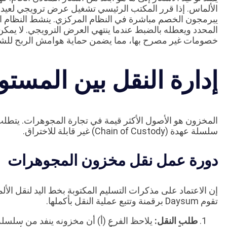
يبرمجون الخصم مباشرة في النظام المركزي. ينشط النظام ا
المحدد ويعطله بالضبط عندما ينتهي العرض الترويجي. لا يمكن ل
خصومات غير مصرح بها، مما يضمن حماية هوامش الربح للش
إدارة النقل بين المست
المخزون هو الأصول الأكثر قيمة في تجارة المجوهرات. يتطلب ن
سلسلة عهدة (Chain of Custody) غير قابلة للاختراق.
دورة عمل نقل مخزون المجوهرات
إن الاعتماد على مذكرات التسليم المكتوبة بخط اليد لنقل الأ
تقوم Daysum برقمنة وتتبع عملية النقل بأكملها.
طلب النقل:
يلاحظ الفرع (أ) أن مخزونه ينفد من سلسلة