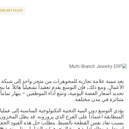
UM ARTICLES
يعد تنمية علامة تجارية للمجوهرات من متجر واحد إلى شبكة
الأعمال. ومع ذلك، فإن التوسع يقدم تعقيداً تشغيلياً هائلاً. م
تحديد أسعار الفضة اليومية، وتتبع أداء الموظفين – ينهار تمام
متناثرة في مدن مختلفة.
يؤدي التوسع دون البنية التحتية التكنولوجية المناسبة إلى عملي
المتطابقة اعتماداً على الفرع الذي يزورونه. قد يظل المخزون
بسبب نفاد نفس القطعة بالضبط. يتطلب حل هذه القيود الجغرافي
إن تطبيق نظام إدارة فروع المجوهرات الشامل مثل منصة
um