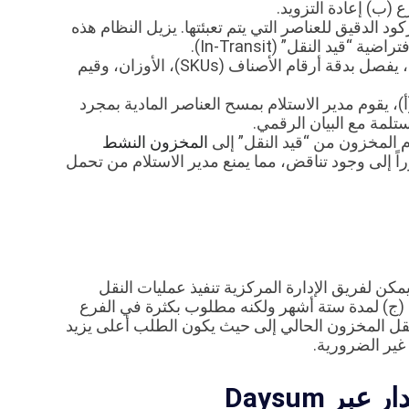
ع (ب) إعادة التزويد.
د الدقيق للعناصر التي يتم تعبئتها. يزيل النظام هذه
د النقل” (In-Transit).
ينشئ النظام بياناً آمناً للنقل، يفصل بدقة أرقام الأصناف (SKUs)، الأوزان، وقيم
)، يقوم مدير الاستلام بمسح العناصر المادية بمجرد
لمة مع البيان الرقمي.
م المخزون من “قيد النقل” إلى
المخزون النشط
اً إلى وجود تناقض، مما يمنع مدير الاستلام من تحمل
كن لفريق الإدارة المركزية تنفيذ عمليات النقل
 (ج) لمدة ستة أشهر ولكنه مطلوب بكثرة في الفرع
نقل المخزون الحالي إلى حيث يكون الطلب أعلى يزيد
غير الضرورية.
ر Daysum