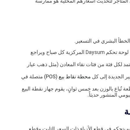
يري المتاجر لتحديث أسعارهم المحلية هو ممارسة
طأ البشري في التسعير.
يسجل مدير التسعير الدخول إلى لوحة تحكم Daysum المركزية كل صباح ويراجع
تمد لكل فئة من فئات نقاء المعادن (مثل ذهب عيار
ير الجديدة إلى كل
محطة نقاط بيع (POS)
متصلة في
تُباع بالوزن بعد خمس ثوانٍ، يقوم جهاز نقطة البيع
ومي المنشور حديثاً.
ة
فهو يتحكم في قطع الأزياء ذات السعر الثابت وقطع