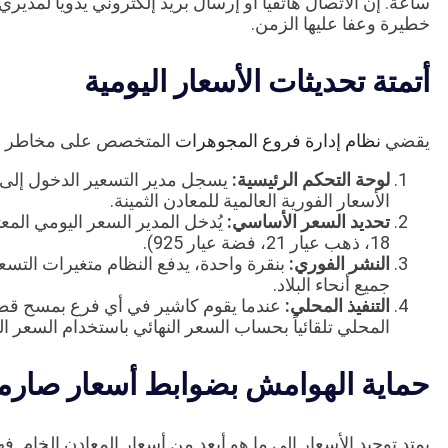
ساعة. إن الاتصال هاتفياً أو إرسال بريد إلكتروني يدوياً لمد
خطيرة وعفا عليها الزمن.
أتمتة تحديثات الأسعار اليومية
يقضي
نظام إدارة فروع المجوهرات
المتخصص على مخاطر الخ
لوحة التحكم الرئيسية:
الأسعار الفورية العالمية للمعادن الثمينة.
تحديد السعر الأساسي:
يُدخل المدير السعر اليومي المع
18، ذهب عيار 21، فضة عيار 925).
النشر الفوري:
بنقرة واحدة، يدفع النظام متغيرات التسع
جميع أنحاء البلاد.
التنفيذ المحلي:
عندما يقوم كاشير في أي فرع بمسح قطعة 
المحلي تلقائياً بحساب السعر النهائي باستخدام السعر الي
حماية الهوامش بضوابط أسعار صارم
يمتد توحيد الأسعار إلى ما هو أبعد من أسعار المعادن الخام. 