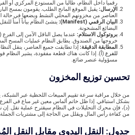
رقمياً داخل النظام، طالباً من المستودع المركزي أو الفر
الإرسال:
يقبل الموقع المانح الطلب. يقومون بمسح الباركو
العناصر من مخزونهم المحلي النشط ويضعها في حالة افتراضية “قي
البيان الرقمي (Manifest):
البضائع المشحونة.
بروتوكول الاستلام:
عندما يصل الناقل الآمن إلى الفرع (أ
خروجها من الصندوق. يطابق النظام عمليات المسح المست
المطابقة الدقيقة:
إذا تطابقت جميع العناصر، ينقل النظا
للفرع
(أ). إذا كانت هناك قطعة مفقودة، يشير النظام فور
مسؤولية عنصر ضائع.
تحسين توزيع المخزون
من خلال مراقبة سرعة تقييم المبيعات اللحظية عبر الشبكة، يم
بشكل استباقي. إذا ظل خاتم ألماس معين غير مباع في الفرع
(د)، فإن محرك التحليلات في النظام سيقترح عملية نقل. إن 
من كفاءة رأس المال ويقلل من الحاجة إلى مشتريات الجملة 
جدول: النقل اليدوي مقابل النقل المُدار عب