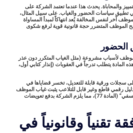
مييز والمحاباة. يحدث هذا عندما تعتمد الشركة على
ي تطبيق سياسات الحضور والغياب. على سبيل المثال،
آخر لنفس المخالفة يُعد انتهاكاً لمبدأ المساواة
منح الموظف المتضرر حجة قانونية قوية لرفع شكوى
ق الحضور
موظف لأسباب مشروعة (مثل الغياب المتكرر دون عذر
، فإن تطبيق هذه المادة يتطلب تدرجاً في العقوبات (إنذار كتابي أول،
ى سجلات ورقية قابلة للتعديل، تخسر قضاياها في
 دليل رقمي قاطع وغير قابل للتلاعب يثبت غياب الموظف
وتوجيه الإنذارات له في وقتها، سيُصنف الإنهاء كـ “فصل تعسفي” (المادة 77)، مما يلزم الشركة بدفع تعويضات
قة تقنياً وقانونياً في