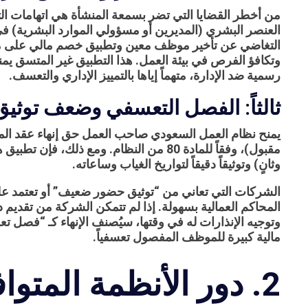
من أخطر القضايا التي تضر بسمعة المنشأة هي اتهامات الت
العنصر البشري (المديرين أو مسؤولي الموارد البشرية) ف
التغاضي عن تأخير موظف معين وتطبيق خصم مالي على موظف 
وتكافؤ الفرص في بيئة العمل. هذا التطبيق غير المتسق ي
رسمية ضد الإدارة، متهماً إياها بالتمييز الإداري والتعسف.
ثالثاً: الفصل التعسفي وضعف توثي
يمنح نظام العمل السعودي صاحب العمل حق إنهاء عقد ال
مقبول)، وفقاً للمادة 80 من النظام. ومع ذلك
وثانٍ) وتوثيقاً دقيقاً لتواريخ الغياب وساعاته.
الشركات التي تعاني من “توثيق حضور ضعيف” أو تعتمد عل
المحاكم العمالية بسهولة. إذا لم تتمكن الشركة من تقديم
مالية كبيرة للموظف المفصول تعسفياً.
2. دور الأنظمة المتواف