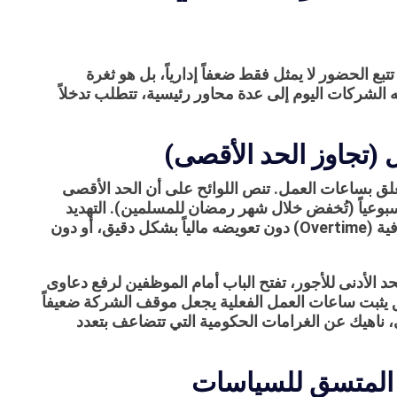
تتبع الحضور لا يمثل فقط ضعفاً إدارياً، بل هو ثغرة
ه الشركات اليوم إلى عدة محاور رئيسية، تتطلب تدخلاً
ل (تجاوز الحد الأقصى)
علق بساعات العمل. تنص اللوائح على أن الحد الأقصى
اعتيادية هو 8 ساعات يومياً أو 48 ساعة أسبوعياً (تُخفض خلال شهر رمضان للمسلمين). التهديد
القانوني يبرز عندما يتم تكليف الموظف بساعات عمل إضافية (Overtime) دون تعويضه مالياً بشكل دقيق، أو دون
 الأدنى للأجور، تفتح الباب أمام الموظفين لرفع دعاوى
 يثبت ساعات العمل الفعلية يجعل موقف الشركة ضعيفاً
، ناهيك عن الغرامات الحكومية التي تتضاعف بتعدد
ير المتسق للسياسات