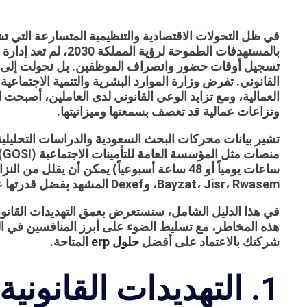
في ظل التحولات الاقتصادية والتنظيمية المتسارعة التي تش
بالمستهدفات الطموحة لر
تسجيل أوقات حضور وانصراف الموظفين. بل تحولت إلى رك
العمالية، ومع تزايد الوعي القانوني لدى العاملين، أصبحت
ونزاعات عمالية قد تعصف بسمعتها وميزانيتها.
تشير بيانات محركات البحث السعودية والدراسات التحليلية
Bayzat، Jisr، Rwasem، وDexef المشهد بفضل قدرتها على توفير تقارير موثقة ومحكمة قانونياً.
في هذا الدليل الشامل، سنستعرض بعمق التهديدات القانونية 
هذه المخاطر، مع تسليط الضوء على أبرز المنافسين في ا
شركتك بالاعتماد على أفضل
حلول erp
المتاحة.
1. التهديدات القانونية