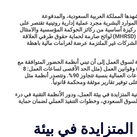
هدها المملكة العربية السعودية، والمدفوعة
ؤية المملكة 2030، لم تعد إدارة الموارد البشرية مجرد عملية إدارية روتينية تقتصر على
يزة أساسية من ركائز الحوكمة المؤسسية والامتثال
القانوني. تفرض وزارة الموارد البشرية والتنمية الاجتماعية (MHRSD) لوائح صارمة لحماية حقوق طرفي العلاقة
 الشركات غير الملتزمة عرضة لغرامات مالية باهظة
 لسوق العمل إلى أن تبني أنظمة الحضور المتوافقة مع
منصات مثل المؤسسة العامة للتأمينات الاجتماعية (GOSI) وقوانين العمل (مثل الحد الأقصى لساعات العمل: 8
ساعات يومياً أو 48 ساعة أسبوعياً) يمكن أن يقلل من النزاعات العمالية بنسبة تتجاوز 90%. وتتصدر أنظمة مثل
المتزايدة في بيئة العمل، ودور الأنظمة التقنية في درء
لسوق السعودي، وخطوات التنفيذ العملي لضمان حماية
 المتزايدة في بيئة