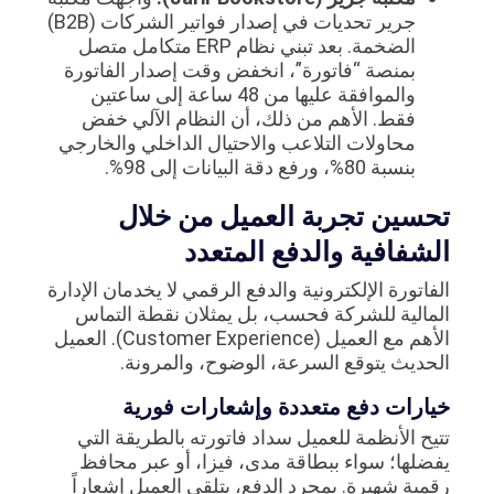
جرير تحديات في إصدار فواتير الشركات (B2B)
الضخمة. بعد تبني نظام ERP متكامل متصل
بمنصة “فاتورة”، انخفض وقت إصدار الفاتورة
والموافقة عليها من 48 ساعة إلى ساعتين
فقط. الأهم من ذلك، أن النظام الآلي خفض
محاولات التلاعب والاحتيال الداخلي والخارجي
بنسبة 80%، ورفع دقة البيانات إلى 98%.
تحسين تجربة العميل من خلال
الشفافية والدفع المتعدد
الفاتورة الإلكترونية والدفع الرقمي لا يخدمان الإدارة
المالية للشركة فحسب، بل يمثلان نقطة التماس
الأهم مع العميل (Customer Experience). العميل
الحديث يتوقع السرعة، الوضوح، والمرونة.
خيارات دفع متعددة وإشعارات فورية
تتيح الأنظمة للعميل سداد فاتورته بالطريقة التي
يفضلها؛ سواء ببطاقة مدى، فيزا، أو عبر محافظ
رقمية شهيرة. بمجرد الدفع، يتلقى العميل إشعاراً