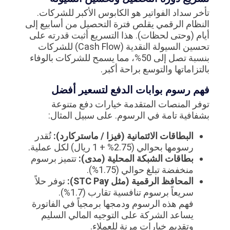
تأخر سداد الفواتير هو الكابوس الأكبر للشركات.
النظام الرقمي يقلص فترة التحصيل من أسابيع إلى
أيام (وحتى لحظات). هذا التسريع أثبت قدرته على
تحسين السيولة النقدية (Cash Flow) للشركات
بنسبة تصل إلى 50%، مما يسمح للشركات بالوفاء
بالتزاماتها والتوسع براحة أكبر.
فهم رسوم بوابات الدفع لتسعير أفضل
توفر المنصات المتقدمة خيارات دفع متنوعة
بشفافية تامة في الرسوم. على سبيل المثال:
البطاقات الائتمانية (فيزا / ماستركارد):
تُقدر
رسومها بحوالي (2.75% + 1 ريال) لكل عملية.
بطاقات الشبكة المحلية (مدى):
تتميز برسوم
منخفضة تبلغ حوالي (1.75%).
المحافظ الرقمية (مثل STC Pay):
توفر حلاً
سريعاً برسوم تنافسية تقارب (1.7%).
فهم هذه الرسوم ودمجها برمجياً في الفاتورة
يساعد الشركة على التوجيه المالي السليم
وتقديم خيارات مرنة للعملاء.