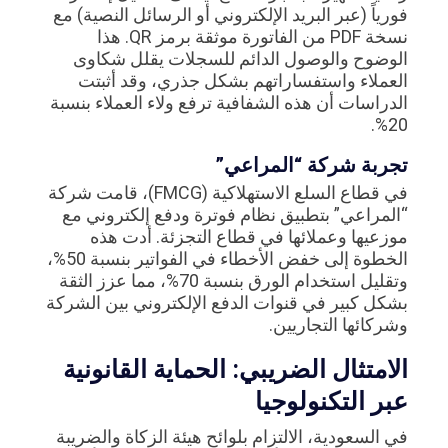
فورياً (عبر البريد الإلكتروني أو الرسائل النصية) مع
نسخة PDF من الفاتورة موثقة برمز QR. هذا
الوضوح والوصول الدائم للسجلات يقلل شكاوى
العملاء واستفساراتهم بشكل جذري، وقد أثبتت
الدراسات أن هذه الشفافية ترفع ولاء العملاء بنسبة
20%.
تجربة شركة “المراعي”
في قطاع السلع الاستهلاكية (FMCG)، قامت شركة
“المراعي” بتطبيق نظام فوترة ودفع إلكتروني مع
موزعيها وعملائها في قطاع التجزئة. أدت هذه
الخطوة إلى خفض الأخطاء في الفواتير بنسبة 50%،
وتقليل استخدام الورق بنسبة 70%، مما عزز الثقة
بشكل كبير في قنوات الدفع الإلكتروني بين الشركة
وشركائها التجاريين.
الامتثال الضريبي: الحماية القانونية
عبر التكنولوجيا
في السعودية، الالتزام بلوائح هيئة الزكاة والضريبة