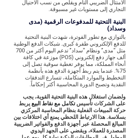
الامتثال الضريبي التام ويقلص من نسب الاحتيال
التجاري إلى مستويات غير مسبوقة.
البنية التحتية للمدفوعات الرقمية (مدى
وسداد)
بالتوازي مع تطور الفوترة، شهدت البنية التحتية
للدفع الإلكتروني طفرة كبرى. شبكات الدفع الوطنية
مثل “مدى” ونظام “سداد” تدعم اليوم أكثر من 700
ألف جهاز دفع إلكتروني (POS) موزعة في كافة
أنحاء المملكة، مما يوفر تغطية سوقية تصل إلى
75%. عندما يتم ربط أجهزة الدفع هذه بأنظمة
التخطيط والموارد المتكاملة، تتسارع التدفقات
النقدية وتصبح الدورة المحاسبية أكثر إحكاماً.
ولضمان استغلال هذه البنية التحتية القوية، يجب
على الشركات تأسيس
تكامل مع نقاط البيع
يربط
حركة المبيعات الفعلية بنظام المحاسبة المركزي
بسلاسة. هذا الارتباط اللحظي يمنع أي اختلافات بين
المبالغ المحصلة عبر أجهزة الدفع والفواتير الضريبية
المصدرة للعملاء، ويقضي على الجهد اليدوي
المطول في المطابقات البنكية نهاية كل يوم عمل.