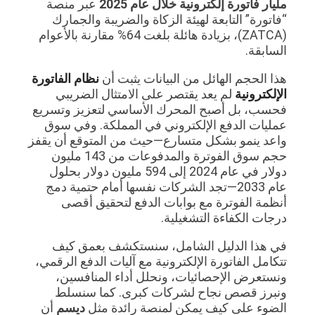
مليار فاتورة إلكترونية خلال عام 2025
عبر منصة
“فاتورة” التابعة لهيئة الزكاة والضريبة والجمارك
(ZATCA)، بزيادة هائلة بلغت 64% مقارنة بالأعوام
السابقة.
هذا الحجم الهائل من البيانات يثبت أن
نظام الفاتورة
الإلكترونية
لم يعد يقتصر على الامتثال الضريبي
فحسب، بل أصبح المحرك الأساسي لتعزيز وتسريع
عمليات الدفع الإلكتروني في المملكة. وفي سوق
واعد ينمو بشكل متسارع—حيث من المتوقع أن يقفز
حجم سوق الفوترة والمدفوعات من 143 مليون
دولار في عام 2024 إلى 594 مليون دولار بحلول
عام 2033—تجد الشركات نفسها أمام حتمية دمج
أنظمة الفوترة مع بوابات الدفع لتحقيق أقصى
درجات الكفاءة التشغيلية.
في هذا الدليل الشامل، سنستكشف بعمق كيف
تتكامل الفاتورة الإلكترونية مع آليات الدفع الرقمي،
ونستعرض الإحصائيات، ونحلل أداء المنافسين،
ونبرز قصص نجاح لشركات كبرى. كما سنسلط
الضوء على كيف يمكن لمنصة رائدة مثل
ديسم
أن