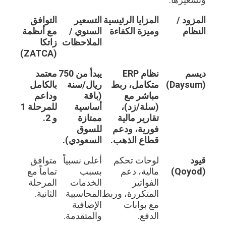
المزود /
المزايا الرئيسية
التسعير
التوافق
النظام
وميزة الكفاءة
السنوي /
مع أنظمة
الملاحظات
زاتكا
(ZATCA)
ديسم
نظام ERP
يبدأ من 750
معتمد
(Daysum)
متكامل، ربط
ريال/سنة
بالكامل
مباشر مع
(باقة
وداعم
(سلة/زد)،
أساسية
للمرحلة 1
تقارير مالية
ممتازة
و 2.
فورية، ودعم
للسوق
قطاع الذهب.
السعودي).
قيود
لوحات تحكم
أعلى نسبياً
متوافق
(Qoyod)
مالية، دعم
بسبب
تماماً مع
الفواتير
الخدمات
المرحلة
المتكررة، وربط
المحاسبية
الثانية.
مع بوابات
الإضافية
الدفع.
والمتقدمة.