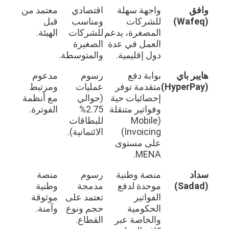
وافق
واجهة سهلة
اقتصادي
معتمد من
(Wafeq)
للشركات
ومناسب
قبل
المصغرة، يدعم
للشركات
الهيئة.
العمل في عدة
الصغيرة
دول إقليمية.
والمتوسطة.
هايبر باي
بوابة دفع
رسوم
مدعوم
(HyperPay)
متقدمة توفر
عمليات
ومرتبط
إحصائيات حية
(حوالي
مع أنظمة
وفواتير متنقلة
2.75%
الفوترة.
(Mobile
للبطاقات
Invoicing)
الائتمانية).
على مستوى
MENA.
سداد
منصة وطنية
رسوم
منصة
(Sadad)
موحدة لدفع
مدمجة
وطنية
الفواتير
تعتمد على
موثوقة
الحكومية
حجم ونوع
وآمنة.
والخاصة عبر
القطاع.