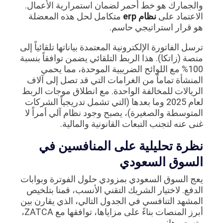
والجمارك هو خط أحمر لضمان استمرارية الأعمال.
الاعتماد على
نظام erp
متكامل لحل هذه المعضلة
هو قرار استراتيجي حاسم.
ترسل الفاتورة الإلكترونية المعتمدة بياناتها تلقائياً إلى
منصة (زاتكا). هذا الربط التلقائي يضمن توافقاً بنسبة
100% مع اللوائح الضريبية الموحدة، مما يحمي
المنشأة تماماً من الغرامات التي قد تصل إلى آلاف
الريالات للمخالفة الواحدة. مع انطلاق موجات الربط
لعام 2025 وما بعدها (التي تشمل تدريجياً الشركات
المتوسطة والصغيرة)، يصبح وجود نظام آلي أمراً لا
غنى عنه لتجنب التبعات القانونية والمالية.
نظرة تحليلية على المنافسين في
السوق السعودي
يعج السوق السعودي بمزودي حلول الفوترة وبوابات
الدفع. لاختيار الشريك التقني الأنسب، قمنا بتلخيص
المشهد التنافسي في الجدول التالي، الذي يقارن بين
أبرز المنصات بناءً على مزاياها، توافقها مع ZATCA،
وتسعيرها: