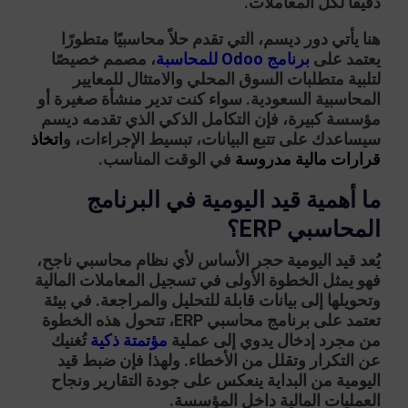
دقيقًا لكل المعاملات.
هنا يأتي دور
ديسم
، التي تقدم حلاً محاسبيًا متطورًا
يعتمد على
برنامج Odoo للمحاسبة
، مصمم خصيصًا
لتلبية متطلبات السوق المحلي والامتثال للمعايير
المحاسبية السعودية. سواء كنت تدير منشأة صغيرة أو
مؤسسة كبيرة، فإن التكامل الذكي الذي تقدمه ديسم
سيساعدك على تتبع البيانات، تبسيط الإجراءات، و
اتخاذ
قرارات مالية مدروسة
في الوقت المناسب.
ما أهمية قيد اليومية في البرنامج
المحاسبي ERP؟
يُعد قيد اليومية حجر الأساس لأي نظام محاسبي ناجح،
فهو يمثل الخطوة الأولى في تسجيل المعاملات المالية
وتحويلها إلى بيانات قابلة للتحليل والمراجعة. في بيئة
تعتمد على
برنامج محاسبي ERP
، تتحول هذه الخطوة
من مجرد إدخال يدوي إلى عملية
مؤتمتة ذكية
تُغنيك
عن التكرار وتقلل من الأخطاء. ولهذا فإن ضبط قيد
اليومية من البداية ينعكس على جودة التقارير ونجاح
العمليات المالية داخل المؤسسة.