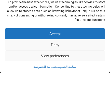
سلاسة، حيث يُنفذ النظام قيود الإقفال تلقائيًا بناءً على
To provide the best experiences, we use technologies like cookies to store
المعايير المحاسبية، مع الحفاظ على شفافية تامة في
and/or access device information. Consenting to these technologies will
تتبع الحسابات. كما يتيح لك ترحيل الأرصدة بطريقة
allow us to process data such as browsing behavior or unique IDs on this
site. Not consenting or withdrawing consent, may adversely affect certain
مرنة وسريعة داخل نظام
Odoo
.
features and functions.
خطوات تنفيذ الإقفال السنوي في ديسم:
Accept
مراجعة قيود السنة المالية:
التحقق من سلامة
كافة القيود وتطابقها مع الفواتير والمستندات.
Deny
تحديد الحسابات المطلوب إغلاقها:
مثل
View preferences
الإيرادات والمصروفات المؤقتة.
توليد قيود الإقفال تلقائيًا:
يحوّل النظام
سياسة الخصوصية
سياسة الخصوصية
الفروقات إلى حساب الأرباح والخسائر.
إنشاء الأرصدة الافتتاحية للسنة الجديدة:
يتم
ترحيل الأرصدة الدائمة مثل الأصول والخصوم.
توثيق القيود ومراجعتها:
سجل كامل لكل
خطوة، يمكن الرجوع إليه لاحقًا.