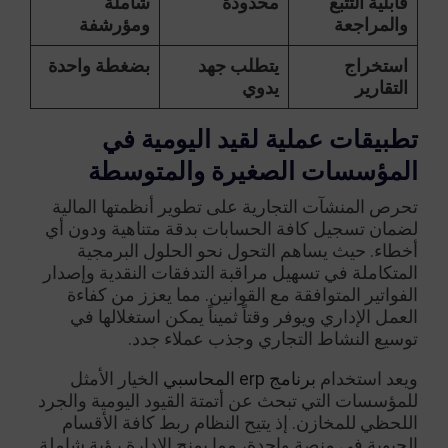
قابلية التتبع
محدودة
شاملة
والمراجعة
ومؤرشفة
استخراج
يتطلب جهد
بضغطة واحدة
التقارير
يدوي
تطبيقات عملية لقيد اليومية في
المؤسسات الصغيرة والمتوسطة
تحرص المنشآت التجارية على تطوير أنظمتها المالية
لضمان تسجيل كافة الحسابات بدقة متناهية ودون أي
أخطاء. حيث يساهم التحول نحو الحلول البرمجية
المتكاملة في تسهيل مراقبة التدفقات النقدية وإصدار
الفواتير المتوافقة مع القوانين. مما يعزز من كفاءة
العمل الإداري ويوفر وقتاً ثميناً يمكن استغلالها في
توسيع النشاط التجاري وجذب عملاء جدد.
ويعد استخدام
برنامج erp المحاسبي
الخيار الأمثل
للمؤسسات التي تبحث عن أتمتة القيود اليومية والجرد
اللحظي للمخازن. إذ يتيح النظام ربط كافة الأقسام
الحيوية في منصة واحدة، مما يمنح الإدارة رؤية شاملة