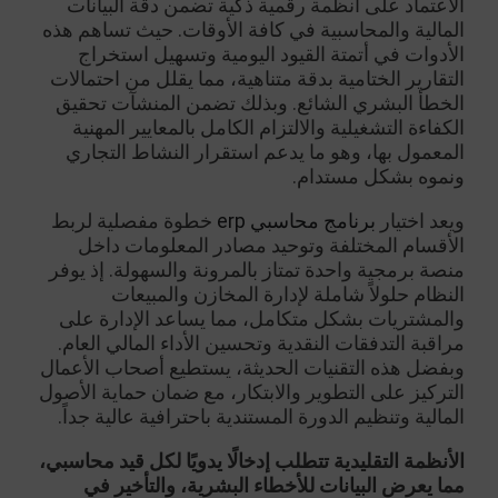
الاعتماد على أنظمة رقمية ذكية تضمن دقة البيانات
المالية والمحاسبية في كافة الأوقات. حيث تساهم هذه
الأدوات في أتمتة القيود اليومية وتسهيل استخراج
التقارير الختامية بدقة متناهية، مما يقلل من احتمالات
الخطأ البشري الشائع. وبذلك تضمن المنشآت تحقيق
الكفاءة التشغيلية والالتزام الكامل بالمعايير المهنية
المعمول بها، وهو ما يدعم استقرار النشاط التجاري
ونموه بشكل مستدام.
ويعد اختيار
برنامج محاسبي erp
خطوة مفصلية لربط
الأقسام المختلفة وتوحيد مصادر المعلومات داخل
منصة برمجية واحدة تمتاز بالمرونة والسهولة. إذ يوفر
النظام حلولاً شاملة لإدارة المخازن والمبيعات
والمشتريات بشكل متكامل، مما يساعد الإدارة على
مراقبة التدفقات النقدية وتحسين الأداء المالي العام.
وبفضل هذه التقنيات الحديثة، يستطيع أصحاب الأعمال
التركيز على التطوير والابتكار، مع ضمان حماية الأصول
المالية وتنظيم الدورة المستندية باحترافية عالية جداً.
الأنظمة التقليدية تتطلب إدخالًا يدويًا لكل قيد محاسبي،
مما يعرض البيانات للأخطاء البشرية، والتأخير في