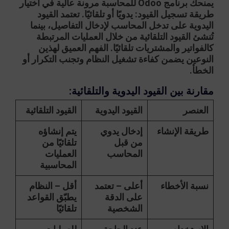
يمنحك
برنامج Odoo للمحاسبة
مرونة عالية في اختيار
طريقة تسجيل القيود: يدويًا أو تلقائيًا. تعتمد القيود
اليدوية على تدخل المحاسب لإدخال التفاصيل، بينما
تُنشئ القيود التلقائية من خلال العمليات المرتبطة
كالفواتير والمشتريات تلقائيًا. الفهم العميق لهذين
النوعين يضمن كفاءة تشغيل النظام وتجنب التكرار أو
الخطأ.
مقارنة بين القيود اليدوية والتلقائية:
العنصر
القيود اليدوية
القيود التلقائية
طريقة الإنشاء
إدخال يدوي
يتم إنشاؤه
من قبل
تلقائيًا من
المحاسب
العمليات
المحاسبية
نسبة الأخطاء
أعلى – تعتمد
أقل – النظام
على الدقة
يطبّق القواعد
الشخصية
تلقائيًا