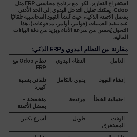
استخراج التقارير. لكن مع برنامج محاسبي ERP مثل
Odoo
، يمكنك تقليل التدخل اليدوي إلى الحد الأدنى
بفضل الأتمتة الذكية، حيث تُنشأ القيود المحاسبية تلقائيًا
عند تنفيذ العمليات (فواتير، أوامر، مدفوعات). هذا
التحول يُحسن من سرعة الأداء ويزيد من دقة البيانات
المالية.
مقارنة بين النظام اليدوي وERP الذكي:
العامل
النظام اليدوي
نظام Odoo مع
ERP
إنشاء القيود
يدوي بالكامل
تلقائي بنسبة
كبيرة
احتمالية الخطأ
مرتفعة
منخفضة –
بفضل الأتمتة
الوقت
طويل
أسرع بكثير
المستغرق