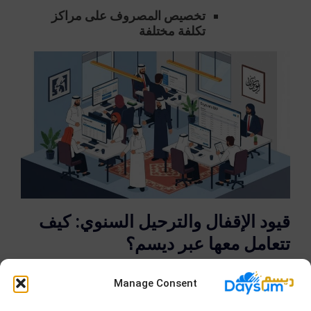
تخصيص المصروف على مراكز
تكلفة مختلفة
قيود الإقفال والترحيل السنوي: كيف
تتعامل معها عبر ديسم؟
مع نهاية كل سنة مالية، يجب تنفيذ قيود الإقفال لضمان
دقة الحسابات وترحيل الأرصدة الختامية إلى السنة
Manage Consent
الجديدة. باستخدام
ديسم
، تصبح هذه العملية أكثر