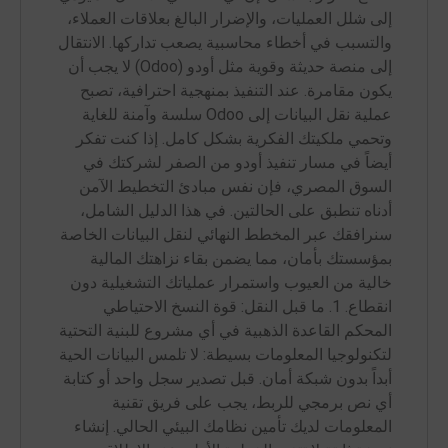
إلى شلل العمليات، والإضرار البالغ بعلاقات العملاء،
والتسبب في أخطاء محاسبية يصعب تداركها. الانتقال
إلى منصة حديثة وقوية مثل أودو (Odoo) لا يجب أن
يكون مقامرة. عند التنفيذ بمنهجية احترافية، تصبح
عملية نقل البيانات إلى Odoo سلسة وآمنة للغاية
وتحمي ملكيتك الفكرية بشكل كامل. إذا كنت تفكر
أيضاً في مسار تنفيذ أودو من الصفر لشركتك في
السوق المصري، فإن نفس مبادئ التخطيط الآمن
أدناه تنطبق على الحالتين. في هذا الدليل الشامل،
سنرافقك عبر المخطط النهائي لنقل البيانات الخاصة
بمؤسستك بأمان، مما يضمن بقاء نزاهتك المالية
خالية من العيوب واستمرار عملياتك التشغيلية دون
انقطاع. 1. ما قبل النقل: قوة النسخ الاحتياطي
المحكم القاعدة الذهبية في أي مشروع للبنية التحتية
لتكنولوجيا المعلومات بسيطة: لا تلمس البيانات الحية
أبداً بدون شبكة أمان. قبل تصدير سجل واحد أو كتابة
أي نص برمجي للربط، يجب على فريق تقنية
المعلومات لديك تأمين نظامك البيئي الحالي. إنشاء