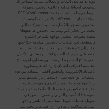
قوية تدعم تعدد اللغات والعملات، مثالية للمتاجر التي
تستهدف أسواقًا محلية وعالمية، وتتميز بسهولة
الربط مع برامج المحاسبة وERP. WooCommerce
إضافة مجانية لـ WordPress، مرنة جدًا وتسمح
بتخصيص المتجر بالكامل، مناسبة للشركات التي
تبحث عن تحكم أكبر وتصميم مخصص. Magento
منصة مفتوحة المصدر موجّهة للمتاجر الكبيرة
والمعقدة، تتيح إمكانيات تخصيص متقدمة جدًا لكنها
تحتاج إلى خبرة فنية أكبر. اختيار المنصة المناسبة
يعتمد على حجم عملك، ميزانيتك، ومستوى التكامل
الذي تحتاج إليه مع نظام محاسبي سحابي أو برنامج
محاسبة احترافي لضمان إدارة فعالة ومتطورة
لأعمالك الإلكترونية. ولتحقيق أقصى استفادة من هذه
المنصات الواعدة، يمثل الاستثمار في تصميم متجر
زد خطوة محورية لضمان تقديم واجهة مستخدم
احترافية تعكس هوية علامتك التجارية بوضوح. حيث
يسهم هذا التأسيس المرئي والتقني المتقن في
تسهيل عمليات الربط المحاسبي المباشر وتدفق
البيانات بسلاسة تامة دون أي عقبات برمجية. مما