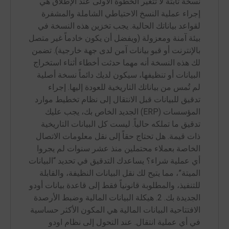
نسخة ثابتة لا تتغير الخطوة الأولى عند الإطلاق هي
إجراء عملية النسخ الاحتياطي الشاملة والمشفرة
لقواعد بياناتك الحالية. يجب تخزين هذه النسخة في
بيئة آمنة ومعزولة (ويفضل أن يكون خادماً غير متصل
بالإنترنت أو قبو بيانات آمن لدى جهة خارجية). تضمن
لك هذه النسخة أنه مهما حدثت أخطاء أثناء استخراج
البيانات أو تنظيفها، سيكون لديك دائماً نسخة أصلية
لم تُمس من بياناتك التاريخية للعودة إليها. إجراء
تدقيق للبيانات قبل الانتقال إلى نظام تخطيط موارد
المؤسسات (ERP) الجديد الخاص بك، يجب عليك
تدقيق ما تملكه حالياً. ليست كل البيانات التاريخية
ذات قيمة. هل تحتاج حقاً إلى نقل معلومات الاتصال
الخاصة بعملاء محتملين منذ عشر سنوات لم يجروا
أي عملية شراء؟ يساعدك التدقيق في تحديد “البيانات
الميتة”، مما يتيح لك نقل البيانات النظيفة، والقابلة
للتنفيذ، والمطلوبة قانونياً فقط إلى قاعدة بيانات أودو
الجديدة بك. 2. هيكلة البيانات المالية وضبط الأرصدة
الافتتاحية البيانات المالية هي المكون الأكثر حساسية
في أي عملية انتقال. عند التحول إلى نظام اودو