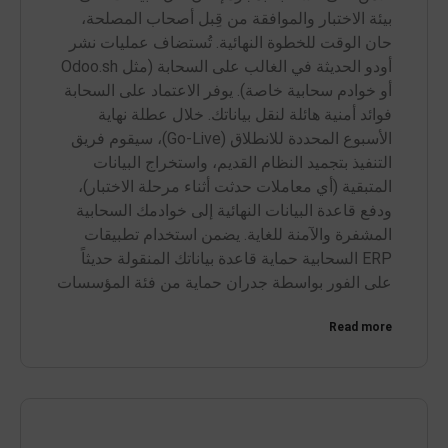
بيئة الاختبار والموافقة من قِبل أصحاب المصلحة،
حان الوقت للخطوة النهائية. تُستضاف عمليات نشر
أودو الحديثة في الغالب على السحابة (مثل Odoo.sh
أو خوادم سحابية خاصة). يوفر الاعتماد على السحابة
فوائد أمنية هائلة لنقل بياناتك. خلال عطلة نهاية
الأسبوع المحددة للانطلاق (Go-Live)، سيقوم فريق
التنفيذ بتجميد النظام القديم، واستخراج البيانات
المتبقية (أي معاملات حدثت أثناء مرحلة الاختبار)،
ودفع قاعدة البيانات النهائية إلى خوادمك السحابية
المشفرة والآمنة للغاية. يضمن استخدام تطبيقات
ERP السحابية حماية قاعدة بياناتك المنقولة حديثاً
على الفور بواسطة جدران حماية من فئة المؤسسات
Read more