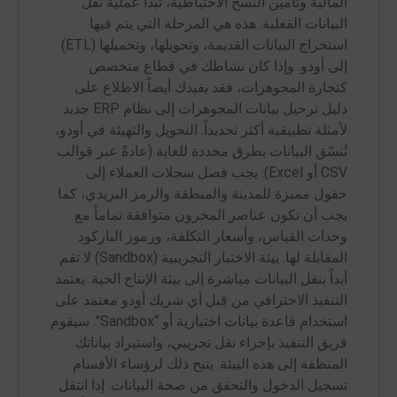
المالية وتأمين النسخ الاحتياطية، تبدأ عملية نقل
البيانات الفعلية. هذه هي المرحلة التي يتم فيها
استخراج البيانات القديمة، وتحويلها، وتحميلها (ETL)
إلى أودو. وإذا كان نشاطك في قطاع متخصص
كتجارة المجوهرات، فقد يفيدك أيضاً الاطلاع على
دليل ترحيل بيانات المجوهرات إلى نظام ERP جديد
لأمثلة تطبيقية أكثر تحديداً. التحويل والتهيئة في أودو،
تُنسّق البيانات بطرق محددة للغاية (عادةً عبر قوالب
CSV أو Excel). يجب فصل سجلات العملاء إلى
حقول مميزة للمدينة والمنطقة والرمز البريدي، كما
يجب أن تكون عناصر المخزون متوافقة تماماً مع
وحدات القياس، وأسعار التكلفة، ورموز الباركود
المقابلة لها. بيئة الاختبار التجريبية (Sandbox) لا تقم
أبداً بنقل البيانات مباشرة إلى بيئة الإنتاج الحية. يعتمد
التنفيذ الاحترافي من قِبل أي شريك أودو معتمد على
استخدام قاعدة بيانات اختبارية أو “Sandbox”. سيقوم
فريق التنفيذ بإجراء نقل تجريبي، واستيراد بياناتك
المنظفة إلى هذه البيئة. يتيح ذلك لرؤساء الأقسام
تسجيل الدخول والتحقق من صحة البيانات. إذا انتقل