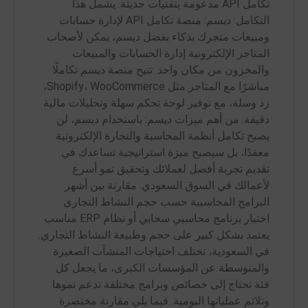
تكامل API مدعومة بتقنيات حديثة. يشمل هذا
التكامل: ديسم: منصة تكامل API لإدارة حسابات
ومبيعات متجرك بذكاء بفضل ديسم، يمكن لأصحاب
المتاجر الإلكترونية إدارة الحسابات والمبيعات
والمخزون من مكان واحد. تتيح منصة ديسم تكاملًا
مباشرًا مع المتاجر مثل Shopify، WooCommerce،
زد وسلة، مع توفير لوحة تحكم سهلة وتحليلات مالية
دقيقة. من أهم ميزات ديسم: باستخدام ديسم، لن
يصبح تكامل أنظمة المحاسبة والتجارة الإلكترونية
معقدًا، بل سيصبح ميزة استراتيجية تساعدك في
تقديم تجربة أفضل لعملائك وتحقيق نمو أسرع
لأعمالك في السوق السعودي. مقارنة بين أشهر
البرامج المحاسبية حسب حجم النشاط التجاري
اختيار برنامج محاسبي سحابي أو نظام ERP مناسب
يعتمد بشكل كبير على حجم وطبيعة النشاط التجاري.
في السعودية، تختلف احتياجات المنشآت الصغيرة
والمتوسطة عن المؤسسات الكبرى، ما يجعل كل
فئة تحتاج إلى خصائص وبرامج مختلفة تدعم نموها
وتلائم عملياتها اليومية. فيما يلي مقارنة مختصرة