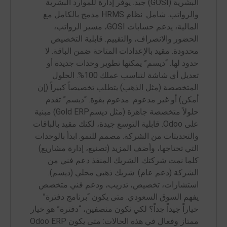
البشرية (GOSI) جيد. يوفر إدارة للموارد البشرية
والرواتب. شامل. نظام HRMS مدمج بالكامل مع
المالية، يدعم حسابات GOSI، مسير الرواتب،
الحضور والانصراف، والتقييم. قابلية التخصيص
محدودة. مقيد بالإعدادات المتاحة ضمن الباقة. لا
حدود لها. “ديسم” يمكنها تطوير وحدات جديدة أو
تعديل أي شاشة لتناسب عملك 100%. الحلول
المتخصصة (مثل الذهب) يتطلب تخصيصاً كبيراً (إن
أمكن) أو غير مدعوم. مدعوم بقوة. “ديسم” تقدم
حلولاً متخصصة جاهزة (مثل ديسمGold ERP) مبنية
على Odoo. قابلية التوسع جيدة، لكنك مقيد بالباقات
والتحديثات من الشركة. مصمم للنمو. ابدأ بالوحدات
التي تحتاجها، وأضف المزيد (تصنيع، إدارة مشاريع)
كلما نمت شركتك. الشريك المنفذ دعم فني من
الشركة (دعم عام). شريك ذهبي محلي (ديسم).
استشارات، تخصيص، تدريب، ودعم فني متخصص
يفهم السوق السعودي. متى يكون “برنامج دفترة”
خياراً جيداً جداً؟ لكي نكون منصفين، “دفترة” هو خيار
ممتاز وفعال في هذه الحالات: متى يكون Odoo ERP