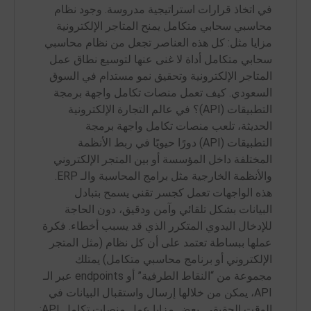
في اتخاذ قرارات استراتيجية مدروسة. وجود نظام
محاسبي سحابي متكامل يمنح المتاجر الإلكترونية
مزايا مثل: كل هذه العناصر تجعل من نظام محاسبي
سحابي متكامل أداة لا غنى عنها لتوسيع نطاق عمل
المتاجر الإلكترونية وتحقيق نمو مستدام في السوق
السعودي. كيف تعمل منصات تكامل واجهة برمجة
التطبيقات (API)؟ في عالم التجارة الإلكترونية
الحديثة، تلعب منصات تكامل واجهة برمجة
التطبيقات (API) دورًا حيويًا في ربط الأنظمة
المختلفة داخل المؤسسة أو بين المتجر الإلكتروني
والأنظمة الخارجية مثل برامج المحاسبة والـ ERP.
هذه الواجهات تعمل كجسر تقني يسمح بتبادل
البيانات بشكل تلقائي وآمن ودقيق، دون الحاجة
للإدخال اليدوي المتكرر الذي قد يسبب أخطاء. فكرة
عملها ببساطة تعتمد على أن كل نظام (مثل المتجر
الإلكتروني أو برنامج محاسبي متكامل) يمتلك
مجموعة من “النقاط الطرفية” أو endpoints عبر الـ
API، يمكن من خلالها إرسال واستقبال البيانات في
الوقت الحقيقي. بعض مزايا عمل منصات تكامل API: