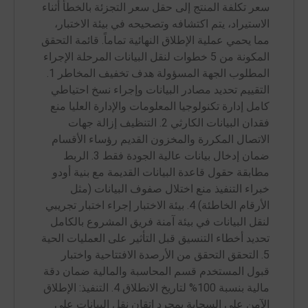
سعر تكلفة المنتج إلى حقل سعر التجزئة بالخطأ أثناء
الاستيراد، يتم اكتشافه وتصحيحه في بيئة الاختبار،
مما يحمي عملية الإطلاق النهائية تماماً. قائمة التحقق
المكونة من 5 خطوات لنقل البيانات المرحلة الإجراء
المطلوب الجهة المسؤولة هدف تخفيف المخاطر 1.
التقييم تحديد مصادر البيانات وإجراء نسخ احتياطي
كامل إدارة تكنولوجيا المعلومات والإدارة العليا منع
فقدان البيانات الكارثي 2. التنظيف إزالة جهات
الاتصال المكررة والمخزون القديم رؤساء الأقسام
ضمان إدخال بيانات عالية الجودة فقط 3. الربط
مطابقة حقول قاعدة البيانات القديمة مع بنية أودو
خبراء التنفيذ منع اختلال صفوف البيانات (مثل
الأرقام الخاطئة) 4. بيئة الاختبار إجراء اختبار تجريبي
لنقل البيانات في بيئة آمنة فريق المشروع بالكامل
تحديد أخطاء التنسيق قبل التأثير على العمليات الحية
5. التحقق التحقق من الأرصدة الافتتاحية واختبار
قبول المستخدم قسم المحاسبة والمالية ضمان دقة
مالية بنسبة 100% لتاريخ الانطلاق 4. التنفيذ: الإطلاق
الآمن على السحابة بمجرد إتقان نقل البيانات على