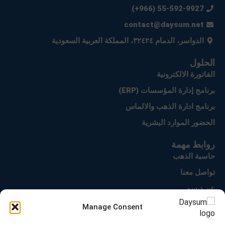
55-592-9927 (966+)
contact@daysum.net
الدواسر، الدمام ٣٢٤٢٤، المملكة العربية السعودية
الحلول
الفاتورة الالكترونية
برنامج إدارة المؤسسات (ERP)
برنامج ادارة الذهب والالماس
الحضور الموارد البشرية
روابط مهمة
حاسبة الذهب
تواصل معنا
عن ديسم
سياسة الخصوصية
Manage Consent