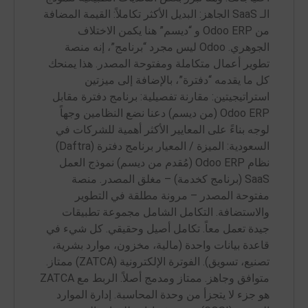
الـ SaaS الجاهز: البديل الأكثر تكاملاً: القيمة المضافة
من Odoo ERP و “ديسم” هنا يكمن الاختلاف
الجوهري. Odoo ليس مجرد “برنامج”، إنه منصة
تطوير أعمال متكاملة ومفتوحة المصدر. هذا يمنحك
كل ما يقدمه “دفترة”، بالإضافة إلى ميزتين
استراتيجيتين: مقارنة تفصيلية: برنامج دفترة مقابل
Odoo ERP (من ديسم) دعنا نضع النظامين وجهاً
لوجه بناءً على المعايير الأكثر أهمية للشركات في
السعودية: الميزة / المعيار برنامج دفترة (Daftra)
نظام Odoo ERP (مُقدم من ديسم) نموذج العمل
SaaS (برنامج كخدمة) – مغلق المصدر. منصة
مفتوحة المصدر – مرونة مطلقة في التطوير
والاستضافة. التكامل الشامل مجموعة تطبيقات
جيدة تعمل معاً. تكامل أصيل وحقيقي. كل شيء في
قاعدة بيانات واحدة (مالية، مخزون، موارد بشرية،
تصنيع، تسويق). الفوترة الإلكترونية (ZATCA) ممتاز.
متوافق وجاهز. ممتاز ومدمج أصلاً. الربط مع ZATCA
هو جزء لا يتجزأ من وحدة المحاسبة. إدارة الموارد