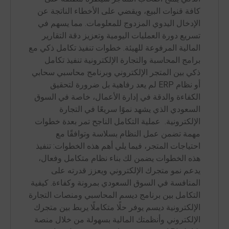
كافة قنوات البيع، ويقضي على الأخطاء الناتجة عن
الإدخال اليدوي المزدوج للمعلومات. مما يسهم في
تسريع دورة العمليات اليومية وتعزيز دقة التقارير
المالية المرفوعة للهيئة. خطوات تنفيذ تكامل ذكي مع
برامج المحاسبة والتجارة الإلكترونية تنفيذ تكامل
ذكي بين المتجر الإلكتروني وبرنامج محاسبي سحابي
أو نظام ERP لم يعد رفاهية بل ضرورة لتحقيق
الكفاءة والدقة في إدارة الأعمال، خاصة في السوق
السعودي الذي يشهد نموًا سريعًا في التجارة
الإلكترونية. عملية التكامل الناجح تمر بعدة خطوات
مهمة تضمن عمل النظام بسلاسة وتوافقًا مع
احتياجات المتجر، فيما يلي أهم هذه الخطوات: تنفيذ
هذه الخطوات يضمن لك بناء نظام متكامل وفعال،
يدعم نمو متجرك الإلكتروني ويعزز قدرته على
المنافسة في السوق السعودي بمرونة وكفاءة. كيفية
التكامل بين برنامج ديسم المحاسبي ومنصات التجارة
الإلكترونية ديسم يوفر حلًا متكاملًا يربط بين متجرك
الإلكتروني وأنظمتك المالية بسهولة من خلال منصة