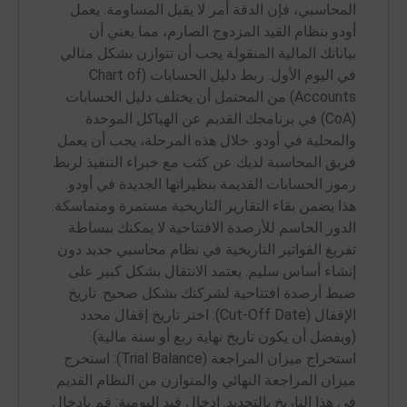
المحاسبي، فإن الدقة أمر لا يقبل المساومة. يعمل
أودو بنظام القيد المزدوج الصارم، مما يعني أن
بياناتك المالية المنقولة يجب أن تتوازن بشكل مثالي
في اليوم الأول. ربط دليل الحسابات (Chart of
Accounts) من المحتمل أن يختلف دليل الحسابات
(CoA) في برنامجك القديم عن الهياكل الموحدة
والمحلية في أودو. خلال هذه المرحلة، يجب أن يعمل
فريق المحاسبة لديك عن كثب مع خبراء التنفيذ لربط
رموز الحسابات القديمة بنظيراتها الجديدة في أودو.
هذا يضمن بقاء التقارير التاريخية مستمرة ومتماسكة.
الدور الحاسم للأرصدة الافتتاحية لا يمكنك ببساطة
تفريغ الفواتير التاريخية في نظام محاسبي جديد دون
إنشاء أساس سليم. يعتمد الانتقال بشكل كبير على
ضبط أرصدة افتتاحية لشركتك بشكل صحيح. تاريخ
الإقفال (Cut-Off Date): اختر تاريخ إقفال محدد
(ويفضل أن يكون تاريخ نهاية ربع أو سنة مالية).
استخراج ميزان المراجعة (Trial Balance): استخرج
ميزان المراجعة النهائي والمتوازن من النظام القديم
في هذا التاريخ بالتحديد. إدخال قيد اليومية: قم بإدخال