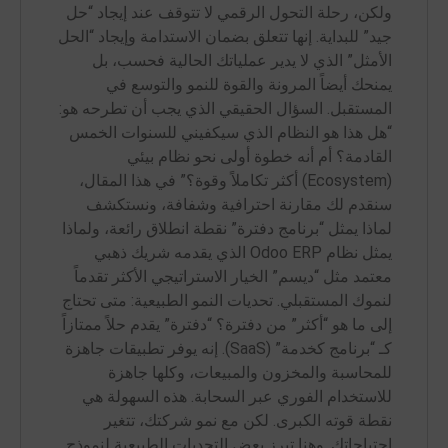
ولكن، رحلة التحول الرقمي لا تتوقف عند إيجاد “حل
جيد” للبداية. إنها تتعلق بضمان الاستدامة وإيجاد “الحل
الأمثل” الذي لا يدير عملياتك الحالية فحسب، بل
يمنحك أيضاً المرونة والقوة للنمو والتوسع في
المستقبل. السؤال الحقيقي الذي يجب أن تطرحه هو:
“هل هذا هو النظام الذي سيكفيني للسنوات الخمس
القادمة؟ أم أنه خطوة أولى نحو نظام بيئي
(Ecosystem) أكثر تكاملاً وقوة؟” في هذا المقال،
سنقدم لك مقارنة احترافية وشفافة، ونستكشف
لماذا يمثل “برنامج دفترة” نقطة انطلاق رائعة، ولماذا
يمثل نظام Odoo ERP الذي يقدمه شريك ذهبي
معتمد مثل “ديسم” الخيار الاستراتيجي الأكثر تقدماً
لنموك المستقبلي. تحديات النمو الطبيعية: متى تحتاج
إلى ما هو “أكثر” من دفترة؟ “دفترة” يقدم حلاً ممتازاً
كـ “برنامج كخدمة” (SaaS). إنه يوفر تطبيقات جاهزة
للمحاسبة والمخزون والمبيعات، وكلها جاهزة
للاستخدام الفوري عبر السحابة. هذه السهولة هي
نقطة قوته الكبرى. لكن مع نمو شركتك، تتغير
احتياجاتك. وهنا تبرز بعض التحديات الطبيعية لنموذج