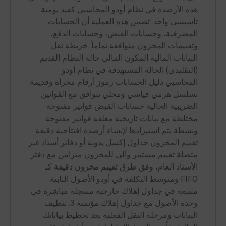
هذه الأرصدة في نظام أودو المحاسبي كقيد يومية
تأسيسي واحد. تضمن هذه العملية أن الحسابات
المصرفية، وحسابات القبض، وحسابات الدفع،
وتقييمات المخزون متوافقة تماماً. خريطة نقل
البيانات المالية المكون المالي حالة النظام القديم
(التقليدي) الحالة المستهدفة في نظام أودو
المحاسبي دليل الحسابات رموز أرقام مجزأة وقديمة
تسلسل هرمي قياسي ومحلي يتوافق مع القوانين
الضريبية الحالية حسابات القبض فواتير مفتوحة
مختلطة مع بيانات تاريخية مغلقة فواتير مفتوحة
ونشطة يتم استيرادها لإنشاء أرصدة افتتاحية دقيقة
تقييم المخزون جداول إكسل يدوية أو دفاتر أستاذ غير
متصلة تقييم مستمر وآلي للمخزون متزامن مع دفتر
الأستاذ العام، وفق طرق تقييم مخزون دقيقة كـ
FIFO ومتوسط التكلفة في أودو الأصول الثابتة
متتبعة في جداول إهلاك خارجية مسجلة مباشرة في
وحدة الأصول مع جداول إهلاك مؤتمتة 3. تنظيف
البيانات ومرحلة النقل الفعلية بعد تخطيط بياناتك