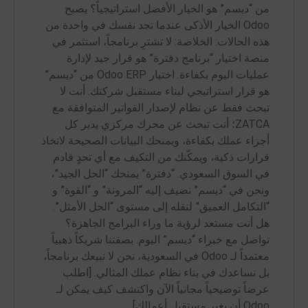
من “ديسم” هو الخيار الأفضل استراتيجياً؟ يصبح
Odoo الخيار الأذكى عندما تجد نفسك في واحدة من
هذه الحالات: الخلاصة: لا تشترِ برنامجاً، استثمر في
منصة اختيار “برنامج دفترة” هو قرار جيد لإدارة
عمليات اليوم بكفاءة. اختيار Odoo ERP من “ديسم”
هو قرار استراتيجي لبناء مستقبل شركتك. أنت لا
تبحث فقط عن نظام لإصدار الفواتير المتوافقة مع
ZATCA؛ أنت تبحث عن محرك مركزي يدير كل
أجزاء عملك بكفاءة، ويمنحك البيانات الصحيحة لاتخاذ
قرارات ذكية، ويمكّنك من التكيف مع أي تحدٍ قادم
في السوق السعودي. “دفترة” يمنحك “الحل الجيد”،
ونحن في “ديسم” نضيف إليه “المرونة” و “القوة” و
“التكامل العميق” لنقله إلى مستوى “الحل الأمثل”.
هل أنت مستعد لرؤية ما وراء البرامج الجاهزة؟
تواصل مع خبراء “ديسم” اليوم. بصفتنا شريكاً ذهبياً
معتمداً لـ Odoo في السعودية، نحن لا نبيعك برنامجاً،
بل نساعدك في بناء نظام عملك المثالي. [اطلب
عرضاً توضيحياً مجانياً الآن واكتشف كيف يمكن لـ
Odoo أن يغير مستقبل أعمالك]