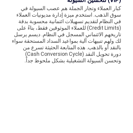
(VIP) لتحسين السيولة
كبار العملاء وتجار الجملة هم عصب السيولة في
سوق الذهب. استخدم ميزة إدارة مديونيات العملاء
في النظام لتقديم تسهيلات ائتمانية محسوبة بدقة
(Credit Limits) للعملاء الموثوقين فقط، بناءً على
تاريخهم الائتماني المسجل في النظام. ديسم يرسل
لك ولهم تنبيهات آلية بمواعيد السداد المستحقة سواء
بالنقد أو بالذهب. هذه المتابعة الحثيثة تسرع من
دورة تحويل النقد (Cash Conversion Cycle)
وتحسن السيولة التشغيلية بشكل ملحوظ جداً.
4. إطلاق برامج ولاء ذكية للعملاء (Smart
Loyalty Programs)
بما أن النظام السحابي يحتفظ بأرشيف رقمي كامل
للعملاء، تفضيلاتهم، تواريخ ميلادهم، ومناسباتهم التي
سجلت وقت الشراء السابق، يمكنك إطلاق برامج
ولاء متقدمة. يتيح لك النظام إرسال رسائل نصية آلية
(SMS) أو عبر الواتساب للعميل تقترح عليه هدايا
ذهبية في ذكرى زواجه القادمة أو عيد ميلاد زوجته
مع خصم 20% على المصنعية كهدية ولاء. هذه
الاستراتيجية العاطفية تخلق ارتباطاً وثقة عميقة بين