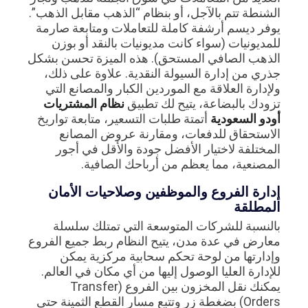
الشنطة تتم بالآجل، أو بنظام “الذهب مقابل الذهب”.
يوفر ديسم أرشفة كاملة للتعاملات ومتابعة صارمة
للمديونيات (سواء كانت مديونيات بالنقد أو بوزن
الذهب الصافي المستحق). هذه الميزة تحسن بشكل
جذري من إدارة السيولة النقدية. علاوة على ذلك،
ولإدارة العلاقة مع الموردين الكبار والمصانع التي
تزودك بالبضاعة، يتيح لك تطبيق
نظام المشتريات
أودو السعودية
أتمتة طلبات التسعير، متابعة تواريخ
الاستحقاق للدفعات، ومقارنة عروض المصانع
المختلفة لاختيار الأفضل جودة والأقل في أجور
المصنعية، مما يعظم من أرباحك الصافية.
إدارة الفروع والموظفين وصلاحيات الأمان
المطلقة
بالنسبة للشركات المتوسعة التي تمتلك سلسلة
معارض في عدة مدن، يتيح النظام ربط جميع الفروع
وإدارتها من لوحة تحكم سحابية مركزية يمكن
للإدارة العليا الوصول إليها من أي مكان في العالم.
يمكنك نقل المخزون بين الفروع (Transfer
Orders) بضغطة زر وتتبع مسار القطع الثمينة حتى