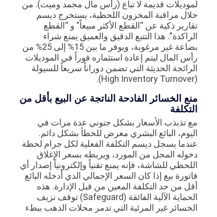
لموديلات قديمة لا تباع (رأس مال مجمد وميت). من
خلال مراقبة المخزون اللحظية، يستخرج ديسم
تقارير ذكية عن “القطع الأكثر مبيعاً” و “القطع
الراكدة”. هذا التتبع الدقيق والعميق يمنع شراء
بضاعة غير مرغوبة، ويوفر ما بين 15% إلى 25% من
رأس المال ليتم إعادة استثماره فوراً في الموديلات
الرائجة الحديثة التي تضمن دوراناً سريعاً للسيولة
(High Inventory Turnover).
منع الخسائر الفادحة الناتجة عن البيع بأقل من
التكلفة
مع تذبذب الأسعار بشكل جنوني عدة مرات في
اليوم، البائع البشري معرض للخطأ بشكل دائم.
عندما يسجل ديسم التكلفة الفعلية لكل جرام لحظة
دخوله المحل من المورد، ويربطه بسعر الإغلاق
اللحظي للشاشة، فإنه يمنع تقنياً وإلكترونياً إصدار أي
فاتورة بيع إذا كان السعر الإجمالي الذي أدخله البائع
أقل من حد التكلفة المعين من قبل الإدارة. هذه
الحماية الآلية الفائقة (Safeguard) توقف نزيف
الخسائر غير المرئية التي تدمر محلات الذهب ببطء