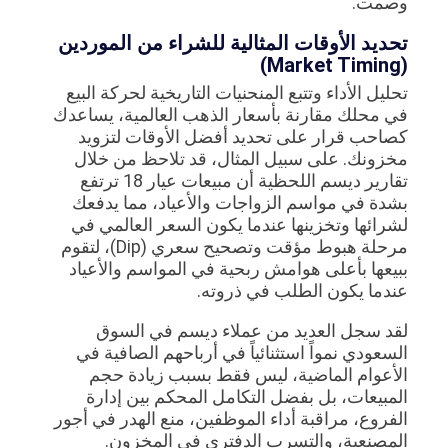
وصمت.
تحديد الأوقات المثالية للشراء من الموردين
(Market Timing)
تحليل الأداء وتتبع المنحنيات التاريخية لحركة البيع
في محلك مقارنة بأسعار الذهب العالمية، يساعدك
كصاحب قرار على تحديد أفضل الأوقات لتزويد
مخزونك. على سبيل المثال، قد تلاحظ من خلال
تقارير ديسم اللحظية أن مبيعات عيار 18 ترتفع
بشدة في مواسم الزواجات والأعياد، مما يدفعك
لشرائها وتخزينها عندما يكون السعر العالمي في
مرحلة هبوط مؤقت وتصحيح سعري (Dip)، لتقوم
ببيعها بأعلى هوامش ربحية في المواسم والأعياد
عندما يكون الطلب في ذروته.
لقد سجل العديد من عملاء ديسم في السوق
السعودي نمواً استثنائياً في أرباحهم الصافية في
الأعوام الماضية، ليس فقط بسبب زيادة حجم
المبيعات، بل بفضل التكامل المحكم بين إدارة
الفروع، مراقبة أداء الموظفين، منع الهدر في أجور
المصنعية، والتسرب الدفتري في المخزون.