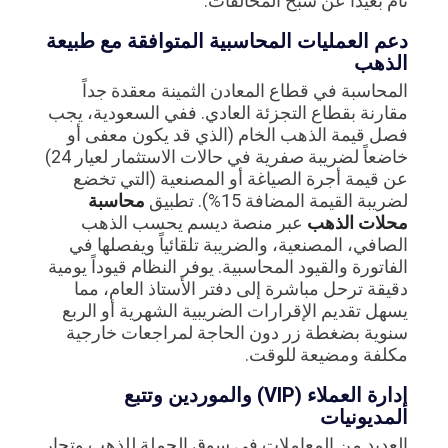
تام بعيداً عن شبح المخالفات.
دعم العمليات المحاسبية المتوافقة مع طبيعة
الذهب
المحاسبة في قطاع المعادن الثمينة معقدة جداً
مقارنة بقطاع التجزئة العادي. ففي السعودية، يجب
فصل قيمة الذهب الخام (الذي قد يكون معفى أو
خاضعاً لضريبة صفرية في حالات الاستثمار لعيار 24)
عن قيمة أجرة الصياغة أو المصنعية (التي تخضع
لضريبة القيمة المضافة 15%). تطبيق
محاسبة
محلات الذهب
عبر منصة ديسم يحسب الذهب
الصافي، المصنعية، والضريبة تلقائياً ويفصلها في
الفاتورة والقيود المحاسبية. يوفر النظام قيوداً يومية
دقيقة ترحل مباشرة إلى دفتر الأستاذ العام، مما
يسهل تقديم الإقرارات الضريبية الشهرية أو الربع
سنوية بضغطة زر دون الحاجة لمراجعات خارجية
مكلفة ومضيعة للوقت.
إدارة العملاء (VIP) والموردين وتتبع
المديونيات
العديد من المعاملات في سوق الجملة للذهب وتجار