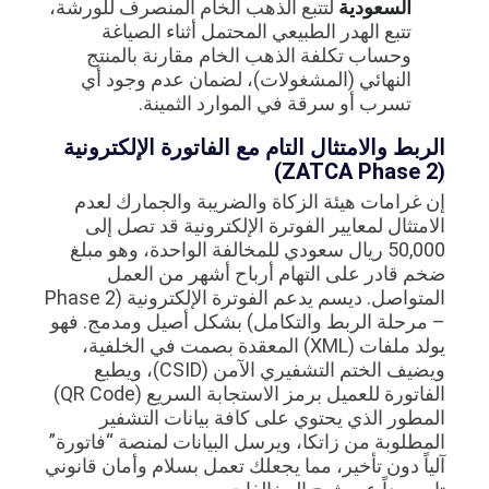
السعودية
لتتبع الذهب الخام المنصرف للورشة،
تتبع الهدر الطبيعي المحتمل أثناء الصياغة
وحساب تكلفة الذهب الخام مقارنة بالمنتج
النهائي (المشغولات)، لضمان عدم وجود أي
تسرب أو سرقة في الموارد الثمينة.
الربط والامتثال التام مع الفاتورة الإلكترونية
(ZATCA Phase 2)
إن غرامات هيئة الزكاة والضريبة والجمارك لعدم
الامتثال لمعايير الفوترة الإلكترونية قد تصل إلى
50,000 ريال سعودي للمخالفة الواحدة، وهو مبلغ
ضخم قادر على التهام أرباح أشهر من العمل
المتواصل. ديسم يدعم الفوترة الإلكترونية (Phase 2
– مرحلة الربط والتكامل) بشكل أصيل ومدمج. فهو
يولد ملفات (XML) المعقدة بصمت في الخلفية،
ويضيف الختم التشفيري الآمن (CSID)، ويطبع
الفاتورة للعميل برمز الاستجابة السريع (QR Code)
المطور الذي يحتوي على كافة بيانات التشفير
المطلوبة من زاتكا، ويرسل البيانات لمنصة “فاتورة”
آلياً دون تأخير، مما يجعلك تعمل بسلام وأمان قانوني