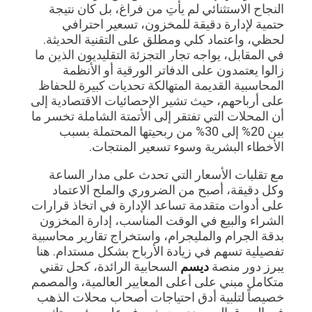
النجاح الاستثنائي لم يأتِ من فراغ، بل كان نتيجة
حتمية لإدارة دقيقة للمخزون، تسعير احترافي
لحظي، واعتماد كلي ومطلق على التقنية الحديثة.
في المقابل، يواجه تجار التجزئة التقليديون الذين ما
زالوا يعتمدون على الدفاتر الورقية أو الأنظمة
المحاسبية القديمة المتهالكة تحديات كبيرة للحفاظ
على أرباحهم، حيث تشير الإحصائيات الاقتصادية إلى
أن المحلات التي تفتقر إلى الأتمتة الشاملة تخسر ما
بين 20% إلى 30% من ربحيتها المحتملة بسبب
الأخطاء البشرية وسوء تسعير المنتجات.
مع تقلبات الأسعار التي تحدث على مدار الساعة
وكل دقيقة، أصبح من الضروري والملح الاعتماد
على أدوات متقدمة تساعد الإدارة في اتخاذ قرارات
الشراء والبيع في الوقت المناسب، إدارة المخزون
بدقة الجرام والمليجرام، واستخراج تقارير محاسبية
تفصيلية تسهم في زيادة الأرباح بشكل مستدام. هنا
يبرز دور منصة
ديسم
السحابية الرائدة، كحل تقني
متكامل مبني على أعلى المعايير العالمية، والمصمم
خصيصاً لتلبية أدق احتياجات أصحاب محلات الذهب