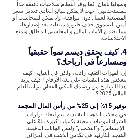
وصولها بأمان. كما يوفر النظام صلاحيات دقيقة جداً
للمستخدمين؛ حيث لا يمكن للبائع العادي تعديل سعر
المصنعية لعميل دون موافقة، ولا يمكن للمحاسب أو
أمين الصندوق حذف فاتورة مبيعات بعد إصدارها،
مما يضمن الأمان المالي والمحاسبي المطلق ويمنع
الاختلاسات.
4. كيف يحقق ديسم نمواً حقيقياً
ومتسارعاً في أرباحك؟
إن الميزات التقنية رائعة، ولكن في النهاية، كيف
تنعكس هذه التقنيات على لغة الأرقام؟ كيف يزيد
هذا البرنامج من رصيدك البنكي الفعلي بنهاية العام
المالي 2025؟
توفير 15% إلى 25% من رأس المال المجمد
في محلات الذهب التقليدية، يتم اتخاذ قرارات
الشراء لموديلات معينة بكميات كبيرة بناءً على
“الإحساس” و”التخمين” وليس البيانات الدقيقة.
النتيجة الكارثية هي تكدس الذهب في الخزائن