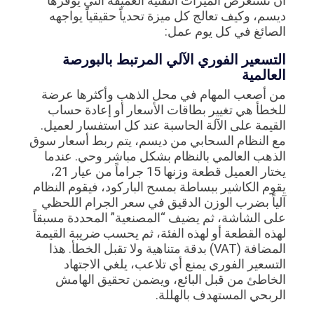
أن نستعرض الميزات التقنية العميقة التي يوفرها
ديسم، وكيف تعالج كل ميزة تحدياً حقيقياً يواجهه
الصائغ في كل يوم عمل:
التسعير الفوري الآلي المرتبط بالبورصة
العالمية
من أصعب المهام في محل الذهب وأكثرها عرضة
للخطأ هي تغيير بطاقات الأسعار أو إعادة حساب
القيمة على الآلة الحاسبة عند كل استفسار لعميل.
مع النظام السحابي من ديسم، يتم ربط أسعار سوق
الذهب العالمي بالنظام بشكل مباشر وحي. عندما
يختار العميل قطعة وزنها 15 جراماً من عيار 21،
يقوم الكاشير ببساطة بمسح الباركود، فيقوم النظام
آلياً بضرب الوزن الدقيق في سعر الجرام اللحظي
على الشاشة، ثم يضيف “المصنعية” المحددة مسبقاً
لهذه القطعة أو لهذه الفئة، ثم يحسب ضريبة القيمة
المضافة (VAT) بدقة متناهية ولا تقبل الخطأ. هذا
التسعير الفوري يمنع أي تلاعب، يلغي الاجتهاد
الخاطئ من قبل البائع، ويضمن تحقيق الهامش
الربحي المستهدف بالهللة.