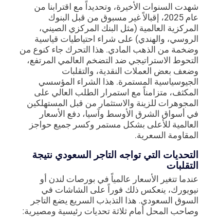
شهدت السنوات الأخيرة، وتحديداً مع اقترابنا من
عام 2025، إقبالاً غير مسبوق من قبل البنوك
المركزية العالمية (مثل البنك المركزي الصيني،
الروسي، والهندي) على شراء احتياطيات قياسية
وضخمة من الذهب المادي. هذا التحرك جاء كنوع من
التحوط الاستراتيجي ضد التضخم العالمي المرتفع،
وضعف بعض العملات النقدية، والتقلبات
الجيوسياسية المستمرة. هذا الشراء المؤسسي
المكثف، متزامناً مع استمرار الطلب العالي على
المجوهرات للزينة والاستثمار من قبل المستهلكين
في أسواق الشرق الأوسط وآسيا، دفع الأسعار
العالمية للأعلى بشكل مستمر وكسر جميع حواجز
المقاومة السعرية.
التحديات التي تواجه التاجر السعودي نتيجة
التقلبات
عندما تتغير الأسعار عالمياً في بورصات لندن أو
نيويورك، ينعكس ذلك فوراً على الشاشات في
السوق السعودي. هذا التذبذب السريع يضع التاجر
وصاحب المحل أمام ثلاثة تحديات رئيسية ومصيرية: