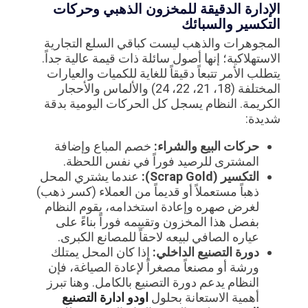
الإدارة الدقيقة للمخزون الذهبي وحركات
التكسير والسبائك
المجوهرات والذهب ليست كباقي السلع التجارية
الاستهلاكية؛ إنها أصول سائلة ذات قيمة عالية جداً.
يتطلب الأمر تتبعاً دقيقاً للغاية للكميات والعيارات
المختلفة (18، 21، 22، 24) والألماس والأحجار
الكريمة. النظام يسجل كل الحركات اليومية بدقة
شديدة:
حركات البيع والشراء:
خصم المباع وإضافة
المشترى للرصيد فوراً في نفس اللحظة.
التكسير (Scrap Gold):
عندما يشتري المحل
ذهباً مستعملاً أو قديماً من العملاء (كسر ذهب)
لغرض صهره وإعادة استخدامه، يقوم النظام
بفصل هذا المخزون وتقييمه فوراً بناءً على
عياره الصافي لبيعه لاحقاً للمصانع الكبرى.
دورة التصنيع الداخلي:
إذا كان المحل يمتلك
ورشة أو مصنعاً مصغراً لإعادة الصياغة، فإن
النظام يدعم دورة التصنيع بالكامل. وهنا تبرز
أهمية الاستعانة بحلول
اودو ادارة التصنيع