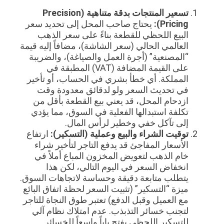
تسعير المنتجات بدقة متناهية (Precision
Pricing):
يحتاج صاحب المحل إلى تحديد سعر
البيع اللحظي للقطعة بناءً على سعر الذهب
العالمي الحالي (سعر الشاشة)، مضافاً إليه قيمة
“المصنعية” (أجرة العمل والصياغة)، والضريبة
على القيمة المضافة (VAT) المطبقة في
المملكة. أي خطأ بشري في الحساب، أو تأخير
في تحديث السعر ولو لدقائق معدودة وقت
ازدحام المحل، قد يعني بيع القطعة بأقل من
تكلفة استبدالها الفعلية في السوق، مما يؤدي
إلى تآكل خفي وخطير لرأس المال.
توقيت الشراء والبيع وعملية (التسكير):
ارتفاع
الأسعار المفاجئ قد يدفع التاجر لتأخير شراء
خام الذهب لتعويض المخزون المباع أملاً في
انخفاض السعر في اليوم التالي، لكن هذا
يتطلب متابعة دقيقة وحساسة لاتجاهات السوق.
ميزة “التسكير” (تثبيت السعر لحظة اتفاق البائع
مع العميل وقبل الدفع) تعتبر طوق النجاة للتاجر
لتجنب خسائر التذبذب. عدم امتلاك نظام آلي
للتسكير اللحظي يفتح باباً واسعاً للخسائر.