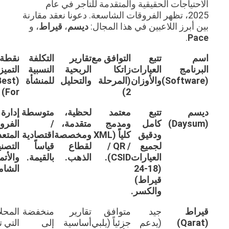
الاحتياجات الحقيقية والمتقدمة للتاجر في عام
2025، تظهر الفروقات الشاسعة. دعونا نعقد مقارنة
بين أبرز اللاعبين في هذا المجال:
ديسم
،
قيراط
، و
.
Pace
اسم
تتبع
التوافق مع
تقارير
التكلفة
نقطة
البرنامج
العيارات
زاتكا
الربحية
النسبية
التميز
(Software)
والأوزان
(المرحلة
والتحليل
للمنشأة
(Best
For)
2)
ديسم
تتبع
معتمد
لحظية،
متوسطة
إدارة
(Daysum)
كامل
ومدمج
متقدمة،
/
الفروع
ودقيق
كلياً (XML
ومخصصة
اقتصادية
المتعددة،
لجميع
/ QR /
لقطاع
قياساً
التصنيع،
العيارات
CSID).
الذهب.
بالقيمة.
والأتمتة
(18-24
الشاملة.
قيراط)
والكسر.
قيراط
جيد
متوافق
تقارير
منخفضة
المحلات
(Qarat)
(يدعم
جزئياً (يلبي
أساسية
إلى
التي تركز