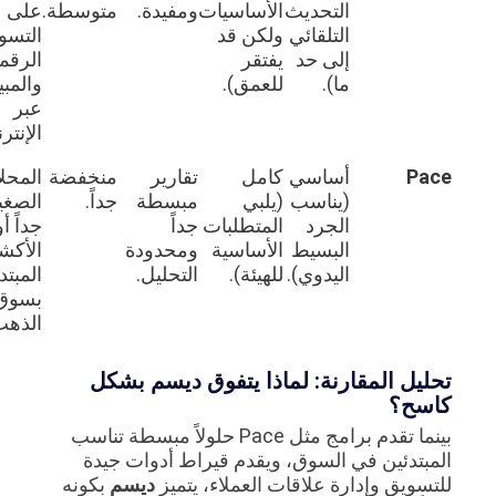
التحديث
الأساسيات
ومفيدة.
متوسطة.
على
التلقائي
ولكن قد
التسويق
إلى حد
يفتقر
الرقمي
ما).
للعمق).
والمبيعات
عبر
الإنترنت.
Pace
أساسي
كامل
تقارير
منخفضة
المحلات
(يناسب
(يلبي
مبسطة
جداً.
الصغيرة
الجرد
المتطلبات
جداً
جداً أو
البسيط
الأساسية
ومحدودة
الأكشاك
اليدوي).
للهيئة).
التحليل.
المبتدئة
بسوق
الذهب.
تحليل المقارنة: لماذا يتفوق ديسم بشكل
كاسح؟
بينما تقدم برامج مثل Pace حلولاً مبسطة تناسب
المبتدئين في السوق، ويقدم قيراط أدوات جيدة
للتسويق وإدارة علاقات العملاء، يتميز
ديسم
بكونه