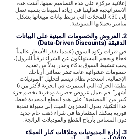
إعلانية مركزة على هذه التصاميم بعينها. أثبتت هذه
الاستراتيجية فعاليتها في زيادة المبيعات بنسبة تصل
إلى 30% للمحلات التي تربط بيانات مبيعاتها بشكل
مباشر بحملاتها التسويقية.
2. العروض والخصومات المبنية على البيانات
الدقيقة (Data-Driven Discounts)
في فترات ركود السوق (عندما تقفز الأسعار عالمياً
فجأة ويحجم المستهلكون عن الشراء ترقباً للنزول)،
يجب تنشيط السوق بذكاء وحذر. بدلاً من تقديم
خصومات عشوائية عامة تضر بصافي أرباحك
الإجمالية، استخدم نظام ديسم لتحليل “الموديلات
بطيئة الحركة التي استمرت في الخزنة لأكثر من 6
أشهر”. قم بعمل عروض حصرية ومغرية بخصم جزء
كبير من “المصنعية” على هذه القطع المحددة فقط.
هذا التكتيك يحول المخزون الميت إلى سيولة نقدية
فورية يمكنك استثمارها في شراء ذهب خام جديد
دون المساس بأرباح القطع والموديلات الرائجة.
3. إدارة المديونيات وعلاقات كبار العملاء