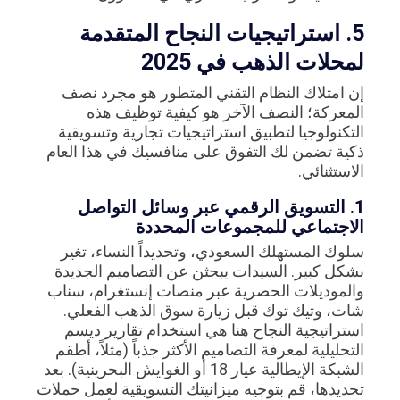
5. استراتيجيات النجاح المتقدمة
لمحلات الذهب في 2025
إن امتلاك النظام التقني المتطور هو مجرد نصف
المعركة؛ النصف الآخر هو كيفية توظيف هذه
التكنولوجيا لتطبيق استراتيجيات تجارية وتسويقية
ذكية تضمن لك التفوق على منافسيك في هذا العام
الاستثنائي.
1. التسويق الرقمي عبر وسائل التواصل
الاجتماعي للمجموعات المحددة
سلوك المستهلك السعودي، وتحديداً النساء، تغير
بشكل كبير. السيدات يبحثن عن التصاميم الجديدة
والموديلات الحصرية عبر منصات إنستغرام، سناب
شات، وتيك توك قبل زيارة سوق الذهب الفعلي.
استراتيجية النجاح هنا هي استخدام تقارير ديسم
التحليلية لمعرفة التصاميم الأكثر جذباً (مثلاً، أطقم
الشبكة الإيطالية عيار 18 أو الغوايش البحرينية). بعد
تحديدها، قم بتوجيه ميزانيتك التسويقية لعمل حملات