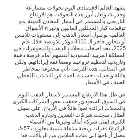
يشهد العالم الاقتصادي اليوم تحولات متسارعة
وجذرية، ولعل أبرز هذه التحولات هو الارتفاع
التاريخي والمستمر في أسعار المعادن الثمينة. مع
توقعات كبار المحللين الماليين وخبراء الأسواق
العالمية بوصول أسعار الذهب إلى مستويات تلامس
أو تتجاوز حاجز الـ 3000 دولار للأونصة خلال عام
2025، يجد أصحاب محلات الذهب والمجوهرات في
المملكة العربية السعودية أنفسهم أمام فرصة ذهبية
وتاريخية لتعظيم ثرواتهم ومضاعفة إيراداتهم. ولكن
في المقابل، هذه الفرصة تأتي محفوفة بمخاطر
هائلة وتحديات جسيمة ناجمة عن التذبذب اللحظي
العنيف في الأسعار.
في ظل هذا الارتفاع المستمر لأسعار الذهب اليوم
في السوق السعودي، حققت بعض الشركات الكبرى
والمحلات الرائدة نمواً هائلاً في الأرباح. على سبيل
المثال، سجلت شركات التعدين وتجارة الذهب
الكبرى (مثل شركة أماك وغيرها من الأسماء
الرائدة) قفزات ربحية مذهلة بنسبة تجاوزت 57%،
لتصل أرباحها إلى مئات الملايين من الريالات. هذا