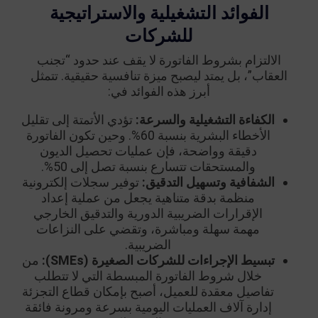
الفوائد التشغيلية والاستراتيجية
للشركات
الالتزام بشروط الفاتورة لا يقف عند حدود “تجنب
العقاب”، بل يمتد ليصبح ميزة تنافسية حقيقية. تتمثل
أبرز هذه الفوائد في:
الكفاءة التشغيلية والسرعة:
تؤدي الأتمتة إلى تقليل
الأخطاء البشرية بنسبة 60%. وحين تكون الفاتورة
دقيقة وواضحة، فإن عمليات تحصيل الديون
والمستحقات تتسارع بنسبة تصل إلى 50%.
الشفافية وتسهيل التدقيق:
توفير سجلات إلكترونية
منظمة بدقة متناهية يجعل من عملية إعداد
الإقرارات الضريبية الدورية والتدقيق الخارجي
مهمة سهلة ومباشرة، وتقضي على النزاعات
الضريبية.
تبسيط الإجراءات للشركات الصغيرة (SMEs):
من
خلال شروط الفاتورة المبسطة التي لا تتطلب
تفاصيل معقدة للعميل، أصبح بإمكان قطاع التجزئة
إدارة آلاف العمليات اليومية بسرعة ومرونة فائقة