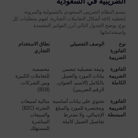
الضريبية في السعودية
يتسم النظام الضريبي السعودي بالشمولية والمرونة
لتغطية كافة أشكال التعاملات التجارية. لفهم متطلبات كل
نوع، يوضح الجدول التالي أبرز الفواتير المعتمدة
واستخداماتها:
نوع
الوصف التفصيلي
نطاق الاستخدام
الفاتورة
التجاري
الضريبية
الفاتورة
وثيقة تفصيلية تتضمن
مخصصة
الضريبية
بيانات المورد والعميل
للتعاملات الكبيرة
الكاملة
بالكامل (الاسم، العنوان،
وبين الشركات
الرقم الضريبي).
(B2B).
الفاتورة
تحتوي على بيانات أساسية
مثالية لمبيعات
الضريبية
ومختصرة للمورد والمبلغ
التجزئة (B2C)
المبسطة
الإجمالي، ولا تشترط
والمبيعات
تفاصيل العميل كاملة.
المباشرة
للمستهلك.