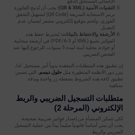
الإجمالي المستحق الدفع.
التقنيات الأمنية (QR & XML):
يجب أن تُدمج الفاتورة
برمز الاستجابة السريعة (QR Code) لتسهيل التحقق
الفوري، وتُختم بتوقيع إلكتروني مشفر لضمان عدم
التعديل.
الأرشفة والاحتفاظ بالبيانات:
يُشترط حفظ هذه
الفواتير بصيغ (XML أو PDF/A-3) في أرشفة سحابية
أو خوادم محلية آمنة لمدة 5 سنوات، للرجوع إليها عند
الفحص الضريبي.
إن تطبيق هذه المتطلبات المعقدة يدوياً أمر مستحيل. لذا،
يبرز دور الأنظمة المتطورة مثل
حلول ديسم
، التي تضمن
تطبيق كافة هذه الشروط بضغطة زر واحدة وبدقة
متناهية.
متطلبات التسجيل الضريبي والربط
الإلكتروني (المرحلة 2)
لكي تتمكن المنشأة من إصدار فواتير ضريبية صحيحة،
يجب أن تبني أساساً قانونياً سليماً يبدأ من عملية التسجيل
الضريبي والربط.