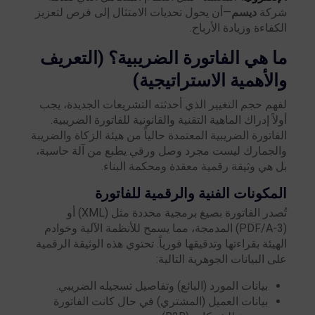
شركة
ديسم
—أن يحول تحديات الامتثال إلى فرص لتعزيز
الكفاءة وزيادة الأرباح.
ما هي الفاتورة الضريبية؟ (التعريف
والأهمية الاستراتيجية)
لفهم حجم التغيير الذي أحدثته التشريعات الجديدة، يجب
أولاً إدراك الماهية التقنية والقانونية للفاتورة الضريبية.
الفاتورة الضريبية المعتمدة حالياً من هيئة الزكاة والضريبة
والجمارك ليست مجرد وصل ورقي يطبع من آلة حاسبة،
بل هي وثيقة رقمية معقدة ومحكمة البناء.
المكونات الفنية والرقمية للفاتورة
تُصدر الفاتورة بصيغ برمجية محددة مثل (XML) أو
(PDF/A-3) المدمجة، مما يسمح للأنظمة الآلية وخوادم
الهيئة بقراءتها وتدقيقها فورياً. تحتوي هذه الوثيقة الرقمية
على البيانات الجوهرية التالية:
بيانات المورد (البائع) وتفاصيل تسجيله الضريبي.
بيانات العميل (المشتري) في حال كانت الفاتورة