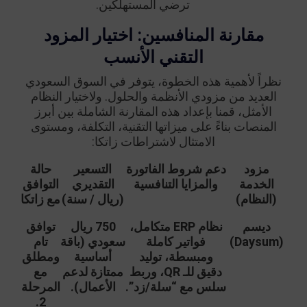
ترضي المستهلكين.
مقارنة المنافسين: اختيار المزود
التقني الأنسب
نظراً لأهمية هذه الخطوة، يتوفر في السوق السعودي
العديد من مزودي الأنظمة والحلول. ولاختيار النظام
الأمثل، قمنا بإعداد هذه المقارنة الشاملة بين أبرز
المنصات بناءً على ميزاتها التقنية، التكلفة، ومستوى
الامتثال لاشتراطات زاتكا:
مزود
دعم شروط الفاتورة
التسعير
حالة
الخدمة
والمزايا التنافسية
التقديري
التوافق
(النظام)
(ريال / سنة)
مع زاتكا
ديسم
نظام ERP متكامل،
750 ريال
توافق
(Daysum)
فواتير كاملة
سعودي (باقة
تام
ومبسطة، توليد
أساسية
ومطلق
دقيق للـ QR، وربط
ممتازة لدعم
مع
سلس مع “سلة/زد”.
الأعمال).
المرحلة
2.