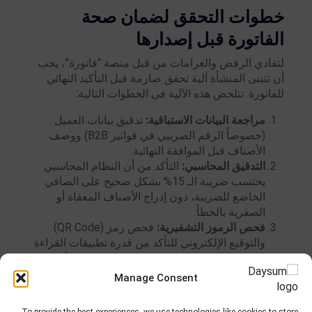
خطوات التحقق لضمان صحة
الفاتورة قبل إصدارها
لتفادي الرفض والغرامات من قبل منصة “فاتورة”، يجب
أن تتبنى المنشأة آلية تحقق صارمة قبل التأكيد النهائي
للفاتورة. تتلخص هذه الآلية في الخطوات التالية:
مراجعة البيانات الاستباقية:
تدقيق بيانات العميل
(خصوصاً الرقم الضريبي في فواتير B2B) ووصف
الأصناف قبل الموافقة النهائية.
التدقيق المحاسبي:
التأكد من أن النظام المحاسبي
يحتسب ضريبة الـ 15% بشكل صحيح على الصافي
الخاضع للضريبة، دون إدراج الأصناف المعفاة أو
الصفرية بالخطأ.
فحص الرموز التشفيرية:
فحص رمز (QR Code)
والتوقيع الإلكتروني للتأكد من قدرة تطبيقات القراءة
الرسمية على فك تشفيرها وعرض البيانات الأساسية.
الإرسال للمنصة والأرشفة:
إرسال حزمة بيانات
Manage Consent
(XML) آلياً لمنصة الهيئة للتوثيق، وفي ذات اللحظة،
قيام النظام الداخلي للشركة بعمل نسخة احتياطية