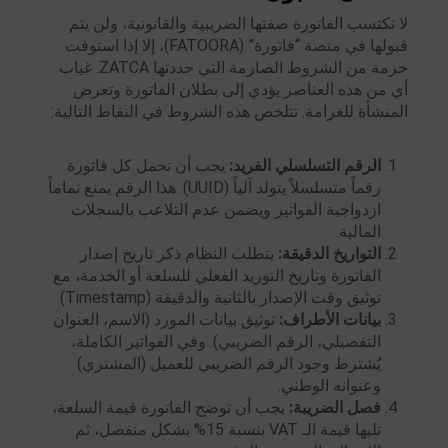
لا تكتسب الفاتورة صفتها الضريبية والقانونية، ولن يتم
قبولها في منصة “فاتورة” (FATOORA)، إلا إذا استوفت
حزمة من الشروط الصارمة التي حددتها ZATCA. غياب
أي من هذه العناصر يؤدي إلى بطلان الفاتورة وتعرض
المنشأة للغرامة. تتلخص هذه الشروط في النقاط التالية:
الرقم التسلسلي الفريد:
يجب أن تحمل كل فاتورة
رقماً متسلسلاً يتولد آلياً (UUID). هذا الرقم يمنع تماماً
ازدواجية الفواتير ويضمن عدم التلاعب بالسجلات
المالية.
التواريخ الدقيقة:
يتطلب النظام ذكر تاريخ إصدار
الفاتورة وتاريخ التوريد الفعلي للسلعة أو الخدمة، مع
توثيق وقت الإصدار بالثانية والدقيقة (Timestamp).
بيانات الأطراف:
توثيق بيانات المورد (الاسم، العنوان
التفصيلي، الرقم الضريبي). وفي الفواتير الكاملة،
يُشترط وجود الرقم الضريبي للعميل (المشتري)
وعنوانه الوطني.
فصل الضريبة:
يجب أن توضح الفاتورة قيمة السلعة،
تليها قيمة الـ VAT بنسبة 15% بشكل منفصل، ثم