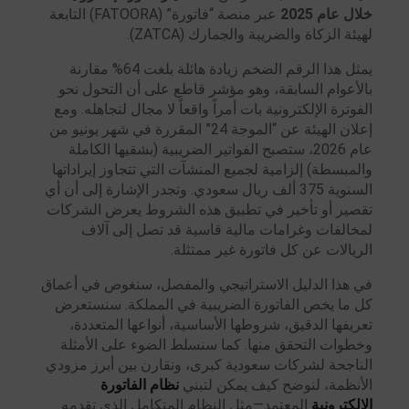
خلال عام 2025
عبر منصة “فاتورة” (FATOORA) التابعة
لهيئة الزكاة والضريبة والجمارك (ZATCA).
يمثل هذا الرقم الضخم زيادة هائلة بلغت 64% مقارنة
بالأعوام السابقة، وهو مؤشر قاطع على أن التحول نحو
الفوترة الإلكترونية بات أمراً واقعاً لا مجال لتجاهله. ومع
إعلان الهيئة عن “الموجة 24” المقررة في شهر يونيو من
عام 2026، ستصبح الفواتير الضريبية (بشقيها الكاملة
والمبسطة) إلزامية لجميع المنشآت التي تتجاوز إيراداتها
السنوية 375 ألف ريال سعودي. وتجدر الإشارة إلى أن أي
تقصير أو تأخير في تطبيق هذه الشروط يعرض الشركات
لمخالفات وغرامات مالية قاسية قد تصل إلى آلاف
الريالات عن كل فاتورة غير ممتثلة.
في هذا الدليل الاستراتيجي والمفصل، سنغوص في أعماق
كل ما يخص الفاتورة الضريبية في المملكة. سنستعرض
تعريفها الدقيق، شروطها الأساسية، أنواعها المتعددة،
وخطوات التحقق منها. كما سنسلط الضوء على الأمثلة
الناجحة لشركات سعودية كبرى، ونقارن بين أبرز مزودي
الأنظمة، لنوضح كيف يمكن لتبني
نظام الفاتورة
الإلكترونية
المعتمد—مثل النظام المتكامل الذي تقدمه