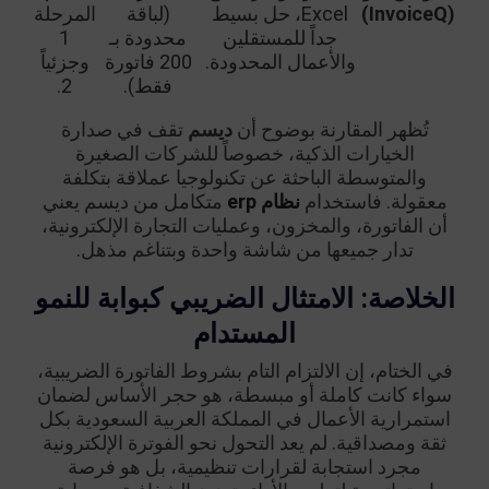
(InvoiceQ)
Excel، حل بسيط
(لباقة
المرحلة
جداً للمستقلين
محدودة بـ
1
والأعمال المحدودة.
200 فاتورة
وجزئياً
فقط).
2.
تُظهر المقارنة بوضوح أن
ديسم
تقف في صدارة
الخيارات الذكية، خصوصاً للشركات الصغيرة
والمتوسطة الباحثة عن تكنولوجيا عملاقة بتكلفة
معقولة. فاستخدام
نظام erp
متكامل من ديسم يعني
أن الفاتورة، والمخزون، وعمليات التجارة الإلكترونية،
تدار جميعها من شاشة واحدة وبتناغم مذهل.
الخلاصة: الامتثال الضريبي كبوابة للنمو
المستدام
في الختام، إن الالتزام التام بشروط الفاتورة الضريبية،
سواء كانت كاملة أو مبسطة، هو حجر الأساس لضمان
استمرارية الأعمال في المملكة العربية السعودية بكل
ثقة ومصداقية. لم يعد التحول نحو الفوترة الإلكترونية
مجرد استجابة لقرارات تنظيمية، بل هو فرصة