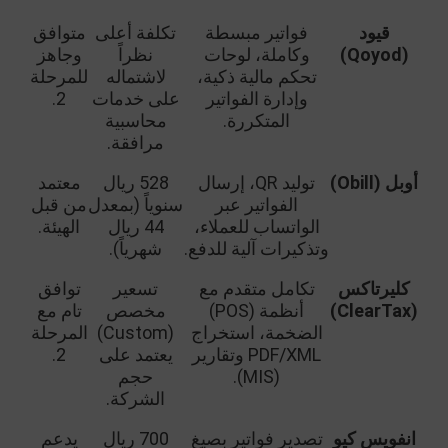
قيود
فواتير مبسطة
تكلفة أعلى
متوافق
(Qoyod)
وكاملة، لوحات
نظراً
وجاهز
تحكم مالية ذكية،
لاشتماله
للمرحلة
وإدارة الفواتير
على خدمات
2.
المتكررة.
محاسبية
مرافقة.
أوبل (Obill)
توليد QR، إرسال
528 ريال
معتمد
الفواتير عبر
سنوياً (بمعدل
من قبل
الواتساب للعملاء،
44 ريال
الهيئة.
وتذكيرات آلية للدفع.
شهرياً).
كليرتاكس
تكامل متقدم مع
تسعير
توافق
(ClearTax)
أنظمة (POS)
مخصص
تام مع
الضخمة، استخراج
(Custom)
المرحلة
PDF/XML وتقارير
يعتمد على
2.
(MIS).
حجم
الشركة.
انفويس كيو
تصدير فواتير بصيغ
700 ريال
يدعم