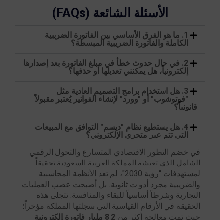
الأسئلة الشائعة (FAQs)
1. ما هو الفرق الأساسي بين الفاتورة الضريبية
الكاملة والفاتورة الضريبية المبسطة؟
2. في حال حدوث خطأ في مبلغ الفاتورة بعد إصدارها
إلكترونياً، هل يمكنني تعديلها أو حذفها؟
3. هل استخدام برامج التصميم العادية مثل
"فوتوشوب" أو "وورد" لإنشاء الفواتير يُعتبر مقبولاً
قانونياً؟
4. هل يستطيع نظام "ديسم" التوافق مع المبيعات
التي تتم عبر متجري الإلكتروني؟
في خضم التطور الاقتصادي المتسارع والتحول الرقمي
الشامل الذي تعيشه المملكة العربية السعودية تحقيقاً
لمستهدفات “رؤية 2030″، لم تعد الأنظمة المحاسبية
والضريبية مجرد أدوات ثانوية، بل أصبحت عصب العمليات
التجارية وشرطاً أساسياً للبقاء والمنافسة. تتجلى هذه
الحقيقة في الأرقام القياسية التي سجلتها المملكة مؤخراً؛
حيث تمت معالجة أكثر من
8.2 مليار فاتورة إلكترونية