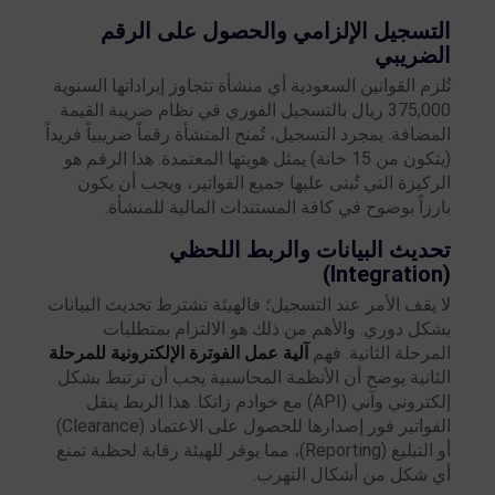
التسجيل الإلزامي والحصول على الرقم
الضريبي
تُلزم القوانين السعودية أي منشأة تتجاوز إيراداتها السنوية
375,000 ريال بالتسجيل الفوري في نظام ضريبة القيمة
المضافة. بمجرد التسجيل، تُمنح المنشأة رقماً ضريبياً فريداً
(يتكون من 15 خانة) يمثل هويتها المعتمدة. هذا الرقم هو
الركيزة التي تُبنى عليها جميع الفواتير، ويجب أن يكون
بارزاً بوضوح في كافة المستندات المالية للمنشأة.
تحديث البيانات والربط اللحظي
(Integration)
لا يقف الأمر عند التسجيل؛ فالهيئة تشترط تحديث البيانات
بشكل دوري. والأهم من ذلك هو الالتزام بمتطلبات
المرحلة الثانية. فهم
آلية عمل الفوترة الإلكترونية للمرحلة
الثانية يوضح أن الأنظمة المحاسبية يجب أن ترتبط بشكل
إلكتروني وآني (API) مع خوادم زاتكا. هذا الربط ينقل
الفواتير فور إصدارها للحصول على الاعتماد (Clearance)
أو التبليغ (Reporting)، مما يوفر للهيئة رقابة لحظية تمنع
أي شكل من أشكال التهرب.