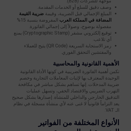
موجهة للشركات (B2B).
وصف دقيق للسلع أو الخدمات المقدمة.
المبلغ الإجمالي قبل الضريبة، وقيمة
ضريبة القيمة
المضافة في المملكة العرب
المفروضة بنسبة 15%
مفصولة بوضوح، وصولاً إلى إجمالي الفاتورة.
توقيع إلكتروني مشفر (Cryptographic Stamp) يمنع
أي تلاعب.
رمز الاستجابة السريعة (QR Code) يتيح للعملاء
والمفتشين التحقق الفوري.
الأهمية القانونية والمحاسبية
تكمن أهمية الفاتورة الضريبية في كونها الأداة القانونية
الوحيدة المعترف بها لإثبات المعاملات التجارية وخصم
ضريبة المدخلات. إنها تساهم بشكل مباشر في مكافحة
التهرب الضريبي والاقتصاد الخفي، وتسهل عمليات
التدقيق الخارجي والداخلي للمنشأة. إصدارها بشكل صحيح
يعد التزاماً قانونياً لا غنى عنه لأي منشأة مسجلة في نظام
الـ VAT.
الأنواع المختلفة من الفواتير