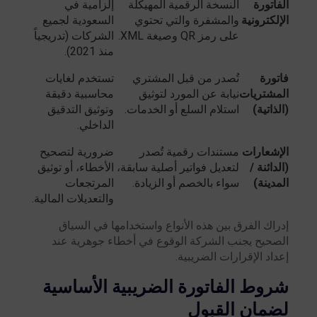
الفاتورة
النسخة الرقمية المهيكلة
إلزامية في
الإلكترونية
والمشفرة والتي تحتوي
السعودية لجميع
على رمز QR وصيغة XML.
الشركات (تدريجياً
منذ 2021).
فاتورة
تُصدر من قبل المشتري
تستخدم لغايات
المشتريات
نيابة عن المورد لتوثيق
محاسبية دقيقة
(الذاتية)
استلام السلع أو الخدمات.
وتوثيق التدقيق
الداخلي.
الإشعارات
مستندات رقمية تُصدر
ضرورية لتصحيح
(الدائنة /
لتعديل فواتير أصلية سابقة،
الأخطاء، أو توثيق
المدينة)
سواء بالخصم أو الزيادة.
المرتجعات
والتعديلات المالية.
إدراك الفرق بين هذه الأنواع واستخدامها في السياق
الصحيح يجنب الشركة الوقوع في أخطاء جوهرية عند
إعداد الإقرارات الضريبية.
شروط الفاتورة الضريبية الأساسية
لضمان القبول