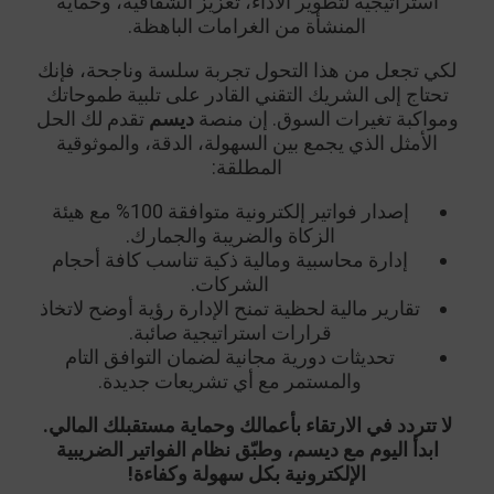
استراتيجية لتطوير الأداء، تعزيز الشفافية، وحماية
المنشأة من الغرامات الباهظة.
لكي تجعل من هذا التحول تجربة سلسة وناجحة، فإنك
تحتاج إلى الشريك التقني القادر على تلبية طموحاتك
ومواكبة تغيرات السوق. إن منصة
ديسم
تقدم لك الحل
الأمثل الذي يجمع بين السهولة، الدقة، والموثوقية
المطلقة:
إصدار فواتير إلكترونية متوافقة 100% مع هيئة
الزكاة والضريبة والجمارك.
إدارة محاسبية ومالية ذكية تناسب كافة أحجام
الشركات.
تقارير مالية لحظية تمنح الإدارة رؤية أوضح لاتخاذ
قرارات استراتيجية صائبة.
تحديثات دورية مجانية لضمان التوافق التام
والمستمر مع أي تشريعات جديدة.
لا تتردد في الارتقاء بأعمالك وحماية مستقبلك المالي.
ابدأ اليوم مع ديسم، وطبّق نظام الفواتير الضريبية
الإلكترونية بكل سهولة وكفاءة!