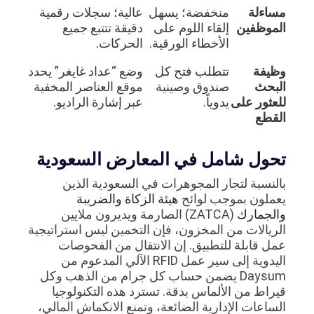
مساءلة
منخفضة؛ يسهل
عالية؛ سجلات رقمية
الموظفين
إلقاء اللوم على
دقيقة تتتبع جميع
الأخطاء الورقية.
الحركات.
وظيفة
تتطلب فتح كل
وضع “عداد غايغر” يحدد
البحث
صندوق وصينية
موقع العناصر المخفية
للعثور على
يدوياً.
عبر إشارة الراديو.
القطع
تحول شامل في المعارض السعودية
بالنسبة لتجار المجوهرات في السعودية الذين
يعملون بموجب لوائح
هيئة الزكاة والضريبة
والجمارك
(ZATCA) الصارمة ويديرون ملايين
الريالات من المخزون، فإن التخمين ليس استراتيجية
عمل قابلة للتطبيق. إن الانتقال من الفحوصات
اليدوية إلى سير عمل RFID الآلي المدعوم من
Daysum يضمن حساب كل جرام من الذهب وكل
قيراط من الألماس بدقة. تسترد هذه التكنولوجيا
الساعات الإدارية الضائعة، وتمنع الانكماش المالي،