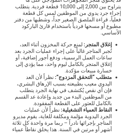
يتراوح بين 2,000 إلى 10,000 قطعة فردية. يتطلب
إجراء جرد يدوي من الموظفين لمس كل قطعة
فعلياً، قراءة الملصق الصغير جداً، وشطبها من دفتر
مطبوع أو مسحها فردياً باستخدام قارئ الباركود
الأساسي.
إغلاق المتجر:
لمنع حركة المخزون أثناء العد،
تُجبر المتاجر غالباً على إجراء عمليات الجرد بعد
ساعات العمل الرسمية، ودفع أجور إضافية، أو
إغلاق المتجر بالكامل ليوم واحد، مما يؤدي إلى
خسارة مبيعات مؤكدة.
متطلب “التحقق المزدوج”:
نظراً لأن العد
اليدوي معيب بطبيعته بسبب الإرهاق البشري،
فإن أي نقص يُكتشف في نهاية الجرد يتطلب
من الموظفين البدء من جديد وإعادة عد القسم
بالكامل للعثور على القطعة المفقودة.
النقاط العمياء التشغيلية:
نظراً لأن عمليات
الجرد اليدوية مؤلمة ومكلفة للغاية، يقوم مديرو
المتاجر بإجرائها نادراً – ربما مرة واحدة كل ثلاثة
أشهر أو مرتين في السنة. هذا يخلق نقاطاً عمياء