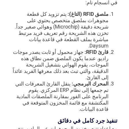
في انسجام تام:
ملصق RFID (التاغ):
يتم تزويد كل قطعة
مجوهرات بملصق متخصص يحتوي على
شريحة دقيقة (Microchip) وهوائي صغير جداً.
تخزن هذه الشريحة رقم تعريف فريد مرتبط
مباشرة بملف القطعة في قاعدة بيانات
Daysum.
قارئ RFID:
جهاز محمول أو ثابت يصدر موجات
راديو. عندما يكون الملصق ضمن نطاق هذه
الموجات، يقوم الهوائي بتشغيل الشريحة
الدقيقة، والتي تبث بعد ذلك معرفها الفريد عائداً
إلى القارئ.
المحرك البرمجي:
ينقل القارئ المعرفات التي
تم جمعها إلى نظام ERP المركزي. يقوم
البرنامج على الفور بمقارنة الملصقات المادية
المكتشفة مع قائمة المخزون المتوقعة في
قاعدة البيانات.
تنفيذ جرد كامل في دقائق
مع إعداد تتبع مخزون المجوهرات عبر الراديو، تتغير