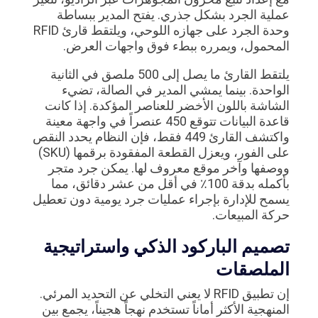
عملية الجرد بشكل جذري. يفتح المدير ببساطة
وحدة الجرد على جهازه اللوحي، ويلتقط قارئ RFID
المحمول، ويمرره ببطء فوق واجهات العرض.
يلتقط القارئ ما يصل إلى 500 ملصق في الثانية
الواحدة. بينما يمشي المدير في الصالة، تضيء
الشاشة باللون الأخضر للعناصر المؤكدة. إذا كانت
قاعدة البيانات تتوقع 450 عنصراً في واجهة معينة
واكتشف القارئ 449 فقط، فإن النظام يحدد النقص
على الفور، ويعزل القطعة المفقودة برقمها (SKU)
ووصفها وآخر موقع معروف لها. يمكن جرد متجر
بأكمله بدقة 100٪ في أقل من عشر دقائق، مما
يسمح للإدارة بإجراء عمليات جرد يومية دون تعطيل
حركة المبيعات.
تصميم الباركود الذكي واستراتيجية
الملصقات
إن تطبيق RFID لا يعني التخلي عن التحديد المرئي.
المنهجية الأكثر أماناً تستخدم نهجاً هجيناً، يجمع بين