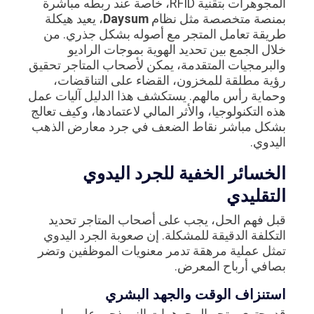
المجوهرات بتقنية RFID، خاصة عند ربطه مباشرة
بمنصة متخصصة مثل نظام
Daysum
، يعيد هيكلة
طريقة تعامل المتجر مع أصوله بشكل جذري. من
خلال الجمع بين تحديد الهوية بموجات الراديو
والبرمجيات المتقدمة، يمكن لأصحاب المتاجر تحقيق
رؤية مطلقة للمخزون، القضاء على التناقضات،
وحماية رأس مالهم. يستكشف هذا الدليل آليات عمل
هذه التكنولوجيا، والأثر المالي لاعتمادها، وكيف تعالج
بشكل مباشر نقاط الضعف في جرد معارض الذهب
اليدوي.
الخسائر الخفية للجرد اليدوي
التقليدي
قبل فهم الحل، يجب على أصحاب المتاجر تحديد
التكلفة الدقيقة للمشكلة. إن صعوبة الجرد اليدوي
تمثل عملية مرهقة تدمر معنويات الموظفين وتضر
بصافي أرباح المعرض.
استنزاف الوقت والجهد البشري
قد يحتوي متجر المجوهرات النموذجي على ما