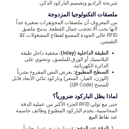
شريحة الراديو وتصميم الباركود الذكي.
ملصقات التكنولوجيا المزدوجة
من المعروف أن ملصقات المجوهرات صغيرة جداً
لأنها يجب ألا تحجب جمال القطعة. يدمج ملصق
RFID عالي الجودة المصنع لقطاع المشغولات كلا
التقنيتين:
الطبقة الداخلية (Inlay):
مخفية داخل طبقة
البلاستيك أو الورق للملصق، وتحتوي على
الدائرة الكهربائية.
السطح المطبوع:
يعرض النص المقروء بشرياً
(الوزن، العيار، السعر) وباركود ثنائي الأبعاد قابل
للمسح (QR Code).
لماذا يظل الباركود ضرورياً؟
حتى مع تولي RFID الجزء الأكبر من عملية الدقة
المحاسبية، يخدم الباركود المطبوع وظائف حاسمة
عند
نقاط البيع
.
الدقة عند الدفع:
عندما يشتري عميل خاتماً