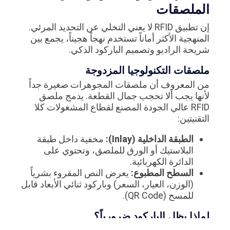
الملصقات
إن تطبيق RFID لا يعني التخلي عن التحديد المرئي.
المنهجية الأكثر أماناً تستخدم نهجاً هجيناً، يجمع بين
شريحة الراديو وتصميم الباركود الذكي.
ملصقات التكنولوجيا المزدوجة
من المعروف أن ملصقات المجوهرات صغيرة جداً
لأنها يجب ألا تحجب جمال القطعة. يدمج ملصق
RFID عالي الجودة المصنع لقطاع المشغولات كلا
التقنيتين:
الطبقة الداخلية (Inlay):
مخفية داخل طبقة
البلاستيك أو الورق للملصق، وتحتوي على
الدائرة الكهربائية.
السطح المطبوع:
يعرض النص المقروء بشرياً
(الوزن، العيار، السعر) وباركود ثنائي الأبعاد قابل
للمسح (QR Code).
لماذا يظل الباركود ضرورياً؟