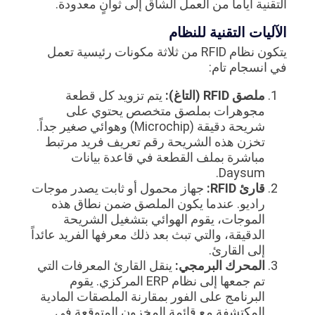
التقنية أياماً من العمل الشاق إلى ثوانٍ معدودة.
الآليات التقنية للنظام
يتكون نظام RFID من ثلاثة مكونات رئيسية تعمل
في انسجام تام:
ملصق RFID (التاغ):
يتم تزويد كل قطعة
مجوهرات بملصق متخصص يحتوي على
شريحة دقيقة (Microchip) وهوائي صغير جداً.
تخزن هذه الشريحة رقم تعريف فريد مرتبط
مباشرة بملف القطعة في قاعدة بيانات
Daysum.
قارئ RFID:
جهاز محمول أو ثابت يصدر موجات
راديو. عندما يكون الملصق ضمن نطاق هذه
الموجات، يقوم الهوائي بتشغيل الشريحة
الدقيقة، والتي تبث بعد ذلك معرفها الفريد عائداً
إلى القارئ.
المحرك البرمجي:
ينقل القارئ المعرفات التي
تم جمعها إلى نظام ERP المركزي. يقوم
البرنامج على الفور بمقارنة الملصقات المادية
المكتشفة مع قائمة المخزون المتوقعة في