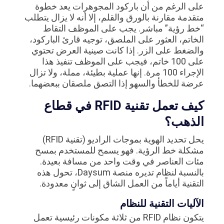
على الرغم من أن باركود المجوهرات يعد خطوة
متقدمة مقارنة بالورق والقلم، إلا أنه لا يزال يتطلب
“خط رؤية” مباشر. يجب على الموظف التقاط
الخاتم، العثور على الملصق، توجيه قارئ الباركود،
والضغط على الزر. إذا كانت صينية العرض تحتوي
على 100 خاتم، فيجب على الموظف تنفيذ هذا
الإجراء 100 مرة. إنها عملية بطيئة، مملة، ولا تزال
عرضة للخطأ والسهو إذا التصق ملصقان ببعضهما.
كيف تعمل تقنية RFID في قطاع
الذهب؟
يحل تحديد الهوية بموجات الراديو (تقنية RFID)
مشكلة خط الرؤية. فهو يسمح للمستخدم بمسح
مئات العناصر في وقت واحد من مسافة بعيدة.
بالنسبة لنظام تديره منصة Daysum، تحول هذه
التقنية أياماً من العمل الشاق إلى ثوانٍ معدودة.
الآليات التقنية للنظام
يتكون نظام RFID من ثلاثة مكونات رئيسية تعمل