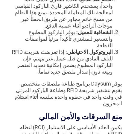
واحداً، يستخدم الكاشير قارئ الباركود القياسي
لمعالجة تلك المعاملة المحددة. يمنع هذا النظام
من مسح خاتم مجاور عن طريق الخطأ عبر
موجات الراديو أثناء عملية الدفع.
الشفافية للعميل:
يوفر الباركود المطبوع
والتسعير للمشتري تأكيداً مرئياً لمواصفات
القطعة.
البروتوكول الاحتياطي:
إذا تعرضت شريحة RFID
للتلف المادي من قبل عميل غير مهتم، فإن
الباركود المطبوع يضمن إمكانية تحديد العنصر
وبيعه دون إصدار ملصق جديد تماماً.
يوفر Daysum برنامج طباعة ملصقات متخصص
يقوم بتشفير شريحة RFID وطباعة الباركود المرئي
في وقت واحد في خطوة واحدة سلسة أثناء استلام
المخزون.
منع السرقات والأمن المالي
يكمن العائد الأساسي على الاستثمار (ROI) لنظام
RFID في منع السرقة وفرض المساءلة الشديدة.