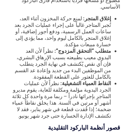
مطبوع أو مسحها فردياً باستخدام قارئ الباركود
الأساسي.
إغلاق المتجر:
لمنع حركة المخزون أثناء العد،
تُجبر المتاجر غالباً على إجراء عمليات الجرد بعد
ساعات العمل الرسمية، ودفع أجور إضافية، أو
إغلاق المتجر بالكامل ليوم واحد، مما يؤدي إلى
خسارة مبيعات مؤكدة.
متطلب “التحقق المزدوج”:
نظراً لأن العد
اليدوي معيب بطبيعته بسبب الإرهاق البشري،
فإن أي نقص يُكتشف في نهاية الجرد يتطلب
من الموظفين البدء من جديد وإعادة عد القسم
بالكامل للعثور على القطعة المفقودة.
النقاط العمياء التشغيلية:
نظراً لأن عمليات
الجرد اليدوية مؤلمة ومكلفة للغاية، يقوم مديرو
المتاجر بإجرائها نادراً – ربما مرة واحدة كل ثلاثة
أشهر أو مرتين في السنة. هذا يخلق نقاطاً عمياء
ضخمة؛ إذا فُقدت قطعة في شهر يناير، فقد لا
تكتشف الإدارة الخسارة حتى جرد شهر يونيو.
قصور أنظمة الباركود التقليدية