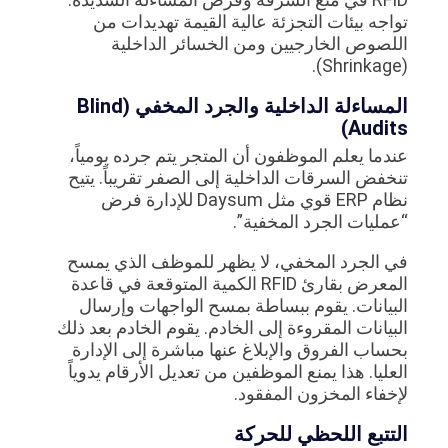
تواجه بيئات التجزئة عالية القيمة تهديدات من
اللصوص الخارجيين ومن الخسائر الداخلية
(Shrinkage).
المساءلة الداخلية والجرد المخفي (Blind
Audits)
عندما يعلم الموظفون أن المتجر يتم جرده يومياً،
تنخفض السرقات الداخلية إلى الصفر تقريباً. يتيح
نظام ERP قوي مثل Daysum للإدارة فرض
“عمليات الجرد المخفية”.
في الجرد المخفي، لا يظهر للموظف الذي يمسح
المعرض بقارئ RFID الكمية المتوقعة في قاعدة
البيانات. يقوم ببساطة بمسح الواجهات وإرسال
البيانات المقروءة إلى الخادم. يقوم الخادم بعد ذلك
بحساب الفروق والإبلاغ عنها مباشرة إلى الإدارة
العليا. هذا يمنع الموظفين من تعديل الأرقام يدوياً
لإخفاء المخزون المفقود.
التتبع اللحظي للحركة