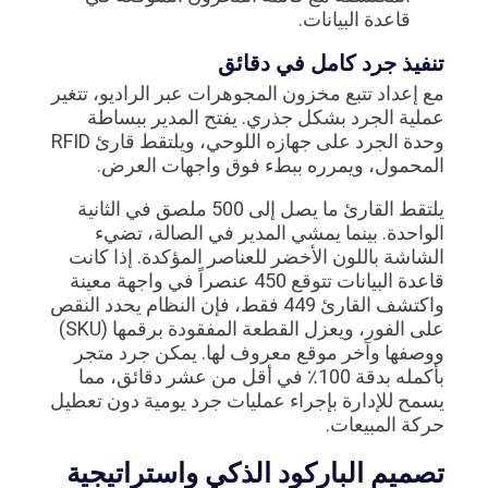
قاعدة البيانات.
تنفيذ جرد كامل في دقائق
مع إعداد تتبع مخزون المجوهرات عبر الراديو، تتغير
عملية الجرد بشكل جذري. يفتح المدير ببساطة
وحدة الجرد على جهازه اللوحي، ويلتقط قارئ RFID
المحمول، ويمرره ببطء فوق واجهات العرض.
يلتقط القارئ ما يصل إلى 500 ملصق في الثانية
الواحدة. بينما يمشي المدير في الصالة، تضيء
الشاشة باللون الأخضر للعناصر المؤكدة. إذا كانت
قاعدة البيانات تتوقع 450 عنصراً في واجهة معينة
واكتشف القارئ 449 فقط، فإن النظام يحدد النقص
على الفور، ويعزل القطعة المفقودة برقمها (SKU)
ووصفها وآخر موقع معروف لها. يمكن جرد متجر
بأكمله بدقة 100٪ في أقل من عشر دقائق، مما
يسمح للإدارة بإجراء عمليات جرد يومية دون تعطيل
حركة المبيعات.
تصميم الباركود الذكي واستراتيجية