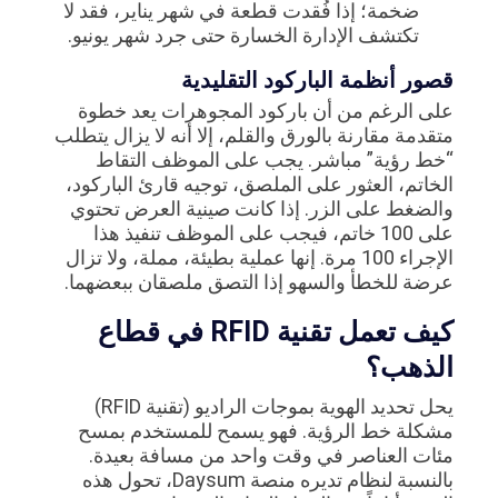
ضخمة؛ إذا فُقدت قطعة في شهر يناير، فقد لا
تكتشف الإدارة الخسارة حتى جرد شهر يونيو.
قصور أنظمة الباركود التقليدية
على الرغم من أن باركود المجوهرات يعد خطوة
متقدمة مقارنة بالورق والقلم، إلا أنه لا يزال يتطلب
“خط رؤية” مباشر. يجب على الموظف التقاط
الخاتم، العثور على الملصق، توجيه قارئ الباركود،
والضغط على الزر. إذا كانت صينية العرض تحتوي
على 100 خاتم، فيجب على الموظف تنفيذ هذا
الإجراء 100 مرة. إنها عملية بطيئة، مملة، ولا تزال
عرضة للخطأ والسهو إذا التصق ملصقان ببعضهما.
كيف تعمل تقنية RFID في قطاع
الذهب؟
يحل تحديد الهوية بموجات الراديو (تقنية RFID)
مشكلة خط الرؤية. فهو يسمح للمستخدم بمسح
مئات العناصر في وقت واحد من مسافة بعيدة.
بالنسبة لنظام تديره منصة Daysum، تحول هذه