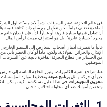
في عالم التجزئة، تعتبر السرقات “شراً لابد منه” تحاول ال
القاعدة تختلف تماماً. نحن نتعامل مع سلع ذات كثافة قيمية ه
أن تعادل قيمتها سيارة فارهة أو عقاراً. لذا، فإن فقدان خاتم م
مجرد “خسارة عابرة”، بل هو استنزاف مميت لرأس المال.
غالباً ما تنصرف أذهان أصحاب المعارض إلى السطو الخارجي، 
الإنذار، والخزائن الفولاذية. ولكن، ماذا لو كان الخطر يأتي من
من الخسائر في قطاع التجزئة الفاخرة ناتجة عن “السرقات الد
الموظفين.
هنا، تتراجع أهمية الكاميرات، وتبرز الحاجة الماسة إلى حارس 
عن أي حركة. يمثل
برنامج صيغة
وتخطيط موارد المؤسسات (ERP) المتخصص خط الدفاع الأول والأقوى ل
مخزون المجوهرات
. في هذا الدليل، سنكشف كيف يمكن للتكنو
وتحصن أموالك ضد أي محاولة اختلاس داخلي.
1. الثغرات المحاسبية 