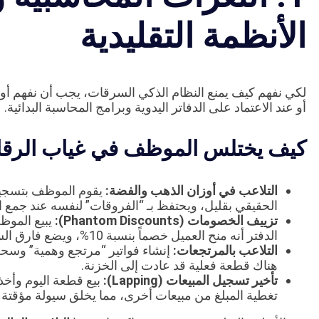
الأنظمة التقليدية
لكي نفهم كيف يمنع النظام الذكي السرقات، يجب أن نفهم أو
أو عند الاعتماد على الدفاتر اليدوية وبرامج المحاسبة البدائية.
كيف يختلس الموظف في غياب الرقاب
التلاعب في أوزان الذهب والفضة:
يقوم الموظف بتسجيل 
الحقيقي بقليل، ويحتفظ بـ “الفروقات” لنفسه عند جمع 
تزييف الخصومات (Phantom Discounts):
يبيع الموظ
الدفتر أنه منح العميل خصماً بنسبة 10%، ويضع فارق السعر في جيبه.
التلاعب بالمرتجعات:
إنشاء فواتير “مرتجع وهمية” وسحب 
هناك قطعة فعلية قد عادت إلى الخزنة.
تأخير تسجيل المبيعات (Lapping):
بيع قطعة اليوم وأخذ 
تغطية المبلغ من مبيعات أخرى، مما يخلق سيولة مؤقتة