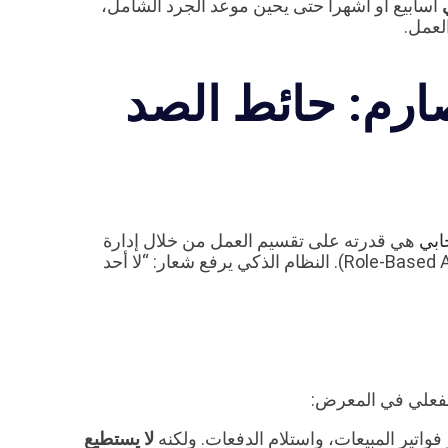
أسابيع أو أشهراً حتى يحين موعد الجرد الشامل،
لعمل.
صارم: حائط الصد
ابي
هي قدرته على تقسيم العمل من خلال إدارة
دقيقة للهويات وصلاحيات الوصول (Role-Based Access Control – RBAC). النظام الذكي يرفع شعار: “لا أحد
لفعلي في المعرض:
واتير المبيعات، واستلام الدفعات. ولكنه
لا يستطيع