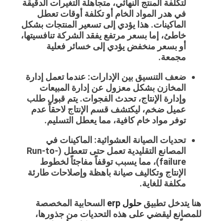
لتكلفة المنتج النهائي، متجاهلة التغيرات الدقيقة
في هدر المواد الخام أو تكلفة أوقات تعطل
الماكينات. هذا يؤدي إلى تسعير المنتجات بشكل
خاطئ، إما بسعر مرتفع يفقد الشركة تنافسيتها،
أو بسعر منخفض يؤدي إلى خسائر فعلية
مجمعة.
ضعف التنسيق بين الإدارات: عندما تعمل إدارة
المخازن بشكل معزول عن إدارة المبيعات
وإدارة الإنتاج، تحدث الفجوات. يتم قبول طلب
عميل ضخم، ليكتشف قسم الإنتاج لاحقاً عدم
توفر مواد خام كافية، مما يعطل التسليم.
تحديات الصيانة العشوائية: الماكينات في
المصانع التقليدية تعمل حتى تتعطل (Run-to-
failure)، مما يسبب توقفاً مفاجئاً لخطوط
الإنتاج وتكاليف صيانة باهظة وإصلاحات طارئة
مكلفة للغاية.
هنا يتدخل تطبيق
حلول erp
السحابية المخصصة
للمصانع ليقضي على هذه التحديات من جذورها،