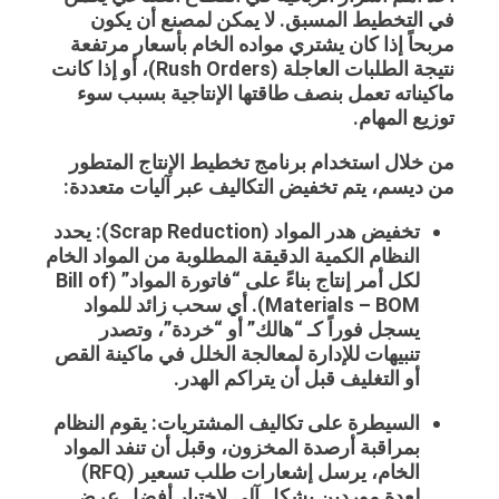
في التخطيط المسبق. لا يمكن لمصنع أن يكون
مربحاً إذا كان يشتري مواده الخام بأسعار مرتفعة
نتيجة الطلبات العاجلة (Rush Orders)، أو إذا كانت
ماكيناته تعمل بنصف طاقتها الإنتاجية بسبب سوء
توزيع المهام.
من خلال استخدام برنامج تخطيط الإنتاج المتطور
من ديسم، يتم تخفيض التكاليف عبر آليات متعددة:
تخفيض هدر المواد (Scrap Reduction): يحدد
النظام الكمية الدقيقة المطلوبة من المواد الخام
لكل أمر إنتاج بناءً على “فاتورة المواد” (Bill of
Materials – BOM). أي سحب زائد للمواد
يسجل فوراً كـ “هالك” أو “خردة”، وتصدر
تنبيهات للإدارة لمعالجة الخلل في ماكينة القص
أو التغليف قبل أن يتراكم الهدر.
السيطرة على تكاليف المشتريات: يقوم النظام
بمراقبة أرصدة المخزون، وقبل أن تنفد المواد
الخام، يرسل إشعارات طلب تسعير (RFQ)
لعدة موردين بشكل آلي لاختيار أفضل عرض.