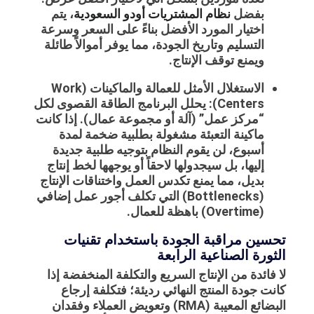
بفضل
نظام المشتريات أودو السعودية
، يتم
اختيار المورد الأفضل بناءً على السعر وسرعة
التسليم وتاريخ الجودة، مما يوفر أموالاً طائلة
ويمنع توقف الإنتاج.
الاستغلال الأمثل للعمالة والماكينات (Work
Centers): يحلل البرنامج الطاقة القصوى لكل
“مركز عمل” (آلة أو مجموعة عمال). إذا كانت
ماكينة التعبئة مشغولة بطلبية ضخمة لمدة
أسبوع، لن يقوم النظام بتوجيه طلبية جديدة
إليها، بل سيجدولها لاحقاً أو يوجهها لخط إنتاج
بديل، مما يمنع تكدس العمل واختناقات الإنتاج
(Bottlenecks) التي تكلف أجور عمل إضافي
(Overtime) باهظة للعمال.
تحسين مراقبة الجودة باستخدام تقنيات
الثورة الصناعية الرابعة
لا فائدة من الإنتاج السريع والتكلفة المنخفضة إذا
كانت جودة المنتج النهائي رديئة؛ فتكلفة إرجاع
البضائع المعيبة (RMA) وتعويض العملاء وفقدان