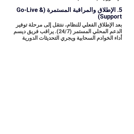
5. الإطلاق والمراقبة المستمرة (Go-Live &
Support)
بعد الإطلاق الفعلي للنظام، ننتقل إلى مرحلة توفير
الدعم المحلي المستمر (24/7). يراقب فريق ديسم
أداء الخوادم السحابية ويجري التحديثات الدورية
ليضمن استمرارية الإنتاج بقوة دفع تقنية تدعم
طموحات الإدارة في رفع الأرباح وتقليل التكاليف.
العائد على الاستثمار (ROI) المتوقع من
تطبيق أتمتة المصانع عبر ديسم
مجال التحسين
الأثر المالي والتشغيلي المباشر
في المصنع
(بعد 6 – 12 شهراً من التطبيق)
تكاليف المواد
انخفاض بنسبة 15% إلى 20%
الخام والهدر
نتيجة التحكم الدقيق في أوامر
الصرف (BOM).
الإنتاجية وكفاءة
زيادة بنسبة 25% نتيجة جدولة
الماكينات
أوامر العمل آلياً وتقليل أوقات