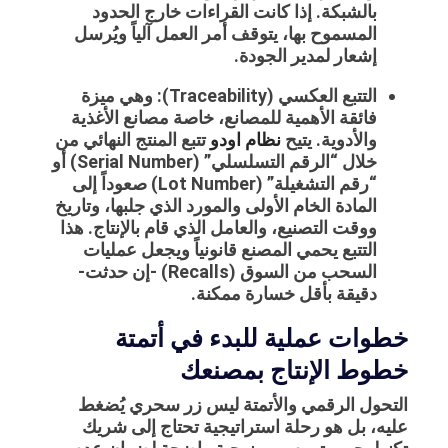
بالشبكة. إذا كانت القراءات خارج الحدود
المسموح بها، يتوقف أمر العمل آلياً ويُرسل
إشعار لمدير الجودة.
التتبع العكسي (Traceability): وهي ميزة
فائقة الأهمية للمصانع، خاصة مصانع الأغذية
والأدوية. يتيح
نظام اودو
تتبع المنتج النهائي من
خلال “الرقم التسلسلي” (Serial Number) أو
“رقم التشغيلة” (Lot Number) صعوداً إلى
المادة الخام الأولى والمورد الذي جلبها، وتاريخ
ووقت التصنيع، والعامل الذي قام بالإنتاج. هذا
التتبع يحمي المصنع قانونياً ويجعل عمليات
السحب من السوق (Recalls) -إن حدثت-
دقيقة بأقل خسارة ممكنة.
خطوات عملية للبدء في أتمتة
خطوط الإنتاج بمصنعك
التحول الرقمي والأتمتة ليس زر سحري يُضغط
عليه، بل هو رحلة استراتيجية تحتاج إلى شريك