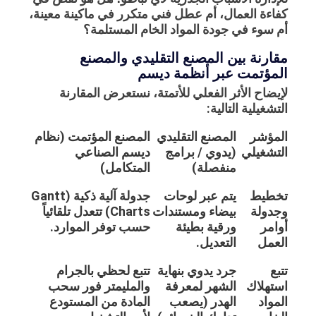
كفاءة العمال، أم عطل فني متكرر في ماكينة معينة،
أم سوء في جودة المواد الخام المستلمة؟
مقارنة بين المصنع التقليدي والمصنع
المؤتمت عبر أنظمة ديسم
لإيضاح الأثر الفعلي للأتمتة، نستعرض المقارنة
التشغيلية التالية:
المؤشر
المصنع التقليدي
المصنع المؤتمت (نظام
التشغيلي
(يدوي / برامج
ديسم الصناعي
منفصلة)
المتكامل)
تخطيط
يتم عبر لوحات
جدولة آلية ذكية (Gantt
وجدولة
بيضاء ومستندات
Charts) تتعدل تلقائياً
أوامر
ورقية بطيئة
حسب توفر الموارد.
العمل
التعديل.
تتبع
جرد يدوي بنهاية
تتبع لحظي بالجرام
استهلاك
الشهر لمعرفة
والمليمتر فور سحب
المواد
الهدر (يصعب
المادة من المستودع