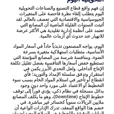
إن فهم واقع قطاع التصنيع والصناعات التحويلية
اليوم يتطلب إلقاء نظرة فاحصة على المتغيرات
الجيوسياسية والاقتصادية التي تعصف بالعالم. لقد
أثبتت السنوات القليلة الماضية أن المصانع التي
تعتمد على أنظمة إدارية تقليدية هي الأكثر عرضة
للانهيار عند حدوث أي أزمات عالمية.
اليوم، يواجه المصنعون تذبذباً حاداً في أسعار المواد
الأساسية، متطلبات استهلاكية متغيرة بسرعة
الضوء، ومنافسة شرسة من المصانع المؤتمتة التي
تستطيع خفض أسعارها التنافسية بفضل تقليل تكلفة
الإنتاج الداخلي. ولعل التحدي الأبرز يكمن في
استقرار وتدفق سلسلة الإمداد والتوريد؛ فأي
انقطاع أو تأخير في استلام المواد الخام بسبب سوء
التخطيط أو الاعتماد على مورد واحد دون وجود
بدائل مسجلة في نظام ذكي، يؤدي فوراً إلى توقف
خطوط الإنتاج (Downtime)، وهو ما يكلف المصانع
ملايين الريالات سنوياً كخسائر غير مباشرة. في
خضم هذا الواقع المعقد، تدرك الإدارات الواعية أن
البيانات الدقيقة واللحظية هي السلاح الوحيد لضمان