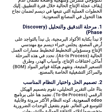
تكنولوجي متمرس ومنهجية واضحة لضمان عدم
إيقاف عجلة الإنتاج الحالية خلال فترة التطبيق. إليك
الخطوات العملية التي نتبعها في ديسم لضمان نجاح
هذا التحول في المصانع السعودية:
1. مرحلة التدقيق والتحليل (Discovery
Phase)
لا نبدأ بكتابة الأكواد البرمجية، بل نبدأ بالتواجد على
أرض المصنع. يجلس خبراء ديسم مع مهندسي
الإنتاج ومسؤولي التخطيط لتخطيط مسارات العمل
الحالية (As-Is Process). نحدد في هذه المرحلة
أماكن اختناقات الإنتاج، وأسباب الهدر، وطرق
التسعير المتبعة، ونفهم هيكلة فواتير المواد (BOM)
والمراكز التشغيلية الخاصة بالمصنع.
2. تصميم الحل واختيار النظام المناسب
بناءً على التقرير التحليلي، نقوم بتصميم الهيكل
الرقمي (To-Be Process). نعتمد هنا على
برنامج
odoo السعودية
، كونه النظام الأكثر مرونة وقابلية
للتوسع في العالم. نقوم بتفعيل الوحدات الضرورية
وتخصيصها لتلائم الثقافة العمالية والتشريعات