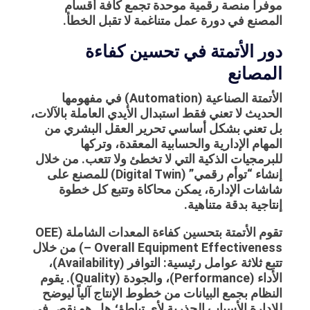
موفراً منصة رقمية موحدة تجمع كافة أقسام
المصنع في دورة عمل متناغمة لا تقبل الخطأ.
دور الأتمتة في تحسين كفاءة
المصانع
الأتمتة الصناعية (Automation) في مفهومها
الحديث لا تعني فقط استبدال الأيدي العاملة بالآلات،
بل تعني بشكل أساسي تحرير العقل البشري من
المهام الإدارية والحسابية المعقدة، وتركها
للبرمجيات الذكية التي لا تخطئ ولا تتعب. من خلال
إنشاء “توأم رقمي” (Digital Twin) للمصنع على
شاشات الإدارة، يمكن محاكاة وتتبع كل خطوة
إنتاجية بدقة متناهية.
تقوم الأتمتة بتحسين كفاءة المعدات الشاملة (OEE
– Overall Equipment Effectiveness) من خلال
تتبع ثلاثة عوامل رئيسية: التوافر (Availability)،
الأداء (Performance)، والجودة (Quality). يقوم
النظام بجمع البيانات من خطوط الإنتاج آلياً ليوضح
للإدارة الأسباب الجذرية لأي تباطؤ؛ هل هو نقص في