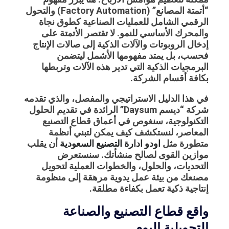
“أتمتة المصانع” (Factory Automation) والتحول
الرقمي الشامل للعمليات الصناعية كطوق نجاة
والمحرك الأساسي للنمو. لا تقتصر الأتمتة على
إدخال الروبوتات والآلات الذكية إلى صالات الإنتاج
فحسب، بل يمتد مفهومها الأشمل ليتضمن
البرمجيات الذكية التي تدير هذه الآلات وتربطها
بكافة أقسام الشركة.
في هذا الدليل الاستراتيجي والمفصل، والذي تقدمه
شركة “ديسم Daysum” الرائدة في تقديم الحلول
التكنولوجية، سنغوص في أعماق قطاع التصنيع
المعاصر، لنستكشف كيف يمكن لتبني أنظمة
متطورة مثل
اودو ادارة التصنيع السعودية
أن يقلب
موازين القوى لصالح منشأتك. سنستعرض
التحديات، والحلول، والخطوات العملية لتحويل
مصنعك من بيئة عمل يدوية مرهقة إلى منظومة
إنتاجية ذكية تعمل بكفاءة مطلقة.
واقع قطاع التصنيع والصناعة
التحويلية اليوم