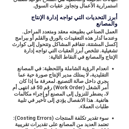
استمرارية الأعمال وتجاوز عقبات السوق.
أبرز التحديات التي تواجه إدارة الإنتاج
والمصانع
العمل الصناعي بطبيعته معقد ومتعدد المراحل.
وعندما تُدار هذه التعقيدات بالورق والقلم أو ببرامج
إكسل المشتتة، تتفاقم المشاكل وتتحول إلى كوارث
تشغيلية. تتلخص أبرز العقبات التي تواجه إدارة
الإنتاج والمصانع في النقاط التالية:
انعدام الرؤية الشاملة واللحظية: في المصانع
التقليدية، لا يمتلك مدير الإنتاج صورة حية عما
يجري داخل صالة التصنيع. لمعرفة ما إذا كان
أمر الشغل (Work Order) رقم 50 قد انتهى أم
لا، يضطر للنزول إلى المصنع أو إجراء مكالمات
هاتفية. هذا الانفصال يؤدي إلى تأخير في تلبية
طلبات العملاء.
سوء تقدير تكلفة المنتجات (Costing Errors):
تعتمد العديد من المصانع على تقديرات تقريبية