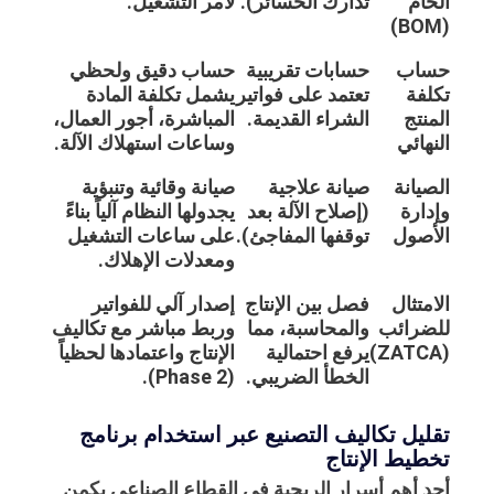
الخام
تدارك الخسائر).
لأمر التشغيل.
(BOM)
حساب
حسابات تقريبية
حساب دقيق ولحظي
تكلفة
تعتمد على فواتير
يشمل تكلفة المادة
المنتج
الشراء القديمة.
المباشرة، أجور العمال،
النهائي
وساعات استهلاك الآلة.
الصيانة
صيانة علاجية
صيانة وقائية وتنبؤية
وإدارة
(إصلاح الآلة بعد
يجدولها النظام آلياً بناءً
الأصول
توقفها المفاجئ).
على ساعات التشغيل
ومعدلات الإهلاك.
الامتثال
فصل بين الإنتاج
إصدار آلي للفواتير
للضرائب
والمحاسبة، مما
وربط مباشر مع تكاليف
(ZATCA)
يرفع احتمالية
الإنتاج واعتمادها لحظياً
الخطأ الضريبي.
(Phase 2).
تقليل تكاليف التصنيع عبر استخدام برنامج
تخطيط الإنتاج
أحد أهم أسرار الربحية في القطاع الصناعي يكمن