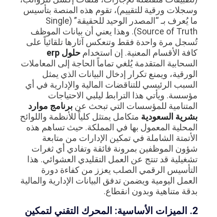
وسجلات ورقية للتقييم)، تقوم هذه المنصة بتأسيس
ما يُعرف بـ “المصدر الوحيد للحقيقة” (Single
Source of Truth). وهذا يعني أن بيانات الموظف
تُسجل مرة واحدة فقط وتنعكس آثارها تلقائياً على
كافة الأقسام المعنية. إن استخدام
حلول erp
السحابية المتقدمة يُلغي تماماً الحاجة إلى المعاملات
الورقية، ويمنع تكرار إدخال البيانات الذي يمثل
السبب الرئيسي للتناقضات المالية والإدارية في أي
مؤسسة. ويأتي هذا الترابط ليلبي الاحتياجات
المتنامية للمؤسسات التي تبحث عن
برنامج موارد
بشرية السعودية
متكامل يمتثل كلياً للأنظمة واللوائح
المحلية المعمول بها في المملكة. حيث تساهم هذه
الأتمتة الشاملة في تمكين الإدارات من متابعة
شؤون الموظفين بمرونة فائقة وتفادي أي ثغرات
تشغيلية قد تنتج عن العمل التقليدي العشوائي. هذا
التأسيس الرقمي الصلب يعزز من كفاءة دورة
العمل اليومية ويضمن تدفق البيانات الإدارية والمالية
بدقة متناهية وبدون انقطاع.
2. الميزات الأساسية: المحرك التقني لتمكين