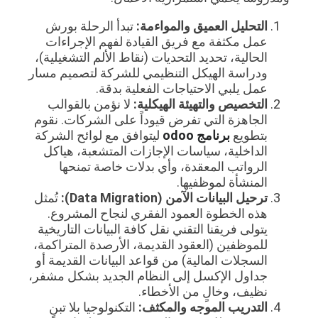
التحليل العميق والمواءمة:
تبدأ الرحلة بورش
عمل مكثفة مع فريق القيادة لفهم الإجراءات
الحالية، تحديد التحديات (نقاط الألم التشغيلية)،
ودراسة الهيكل التنظيمي للشركة لتصميم مسار
عمل يلبي الاحتياجات الفعلية بدقة.
التخصيص والتهيئة الهيكلية:
لا نؤمن بالقوالب
الجاهزة التي تفرض قيوداً على الشركات. نقوم
بتطويع
برنامج odoo
ليتوافق مع لوائح الشركة
الداخلية، سياسات الإجازات المتشعبة، هياكل
الرواتب المعقدة، وأي بدلات خاصة تمنحها
المنشأة لموظفيها.
ترحيل البيانات الآمن (Data Migration):
تُمثل
هذه الخطوة العمود الفقري لنجاح المشروع.
يتولى فريقنا التقني نقل كافة البيانات التاريخية
للموظفين (العقود القديمة، الأرصدة المتراكمة،
السجلات المالية) من قواعد البيانات القديمة أو
جداول الإكسل إلى النظام الجديد بشكل مشفر،
نظيف، وخالٍ من الأخطاء.
التدريب الموجه والمكثف:
التكنولوجيا بلا تبنٍ