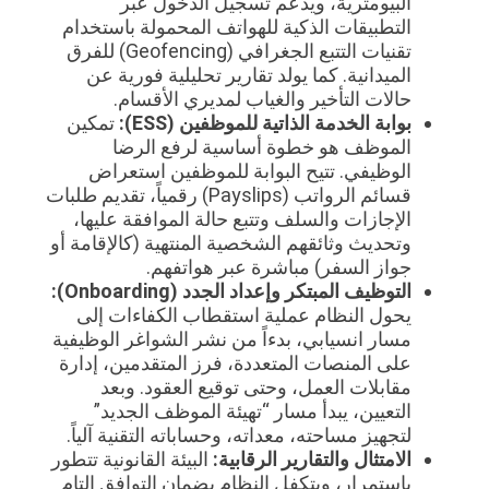
البيومترية، ويدعم تسجيل الدخول عبر
التطبيقات الذكية للهواتف المحمولة باستخدام
تقنيات التتبع الجغرافي (Geofencing) للفرق
الميدانية. كما يولد تقارير تحليلية فورية عن
حالات التأخير والغياب لمديري الأقسام.
بوابة الخدمة الذاتية للموظفين (ESS):
تمكين
الموظف هو خطوة أساسية لرفع الرضا
الوظيفي. تتيح البوابة للموظفين استعراض
قسائم الرواتب (Payslips) رقمياً، تقديم طلبات
الإجازات والسلف وتتبع حالة الموافقة عليها،
وتحديث وثائقهم الشخصية المنتهية (كالإقامة أو
جواز السفر) مباشرة عبر هواتفهم.
التوظيف المبتكر وإعداد الجدد (Onboarding):
يحول النظام عملية استقطاب الكفاءات إلى
مسار انسيابي، بدءاً من نشر الشواغر الوظيفية
على المنصات المتعددة، فرز المتقدمين، إدارة
مقابلات العمل، وحتى توقيع العقود. وبعد
التعيين، يبدأ مسار “تهيئة الموظف الجديد”
لتجهيز مساحته، معداته، وحساباته التقنية آلياً.
الامتثال والتقارير الرقابية:
البيئة القانونية تتطور
باستمرار، ويتكفل النظام بضمان التوافق التام