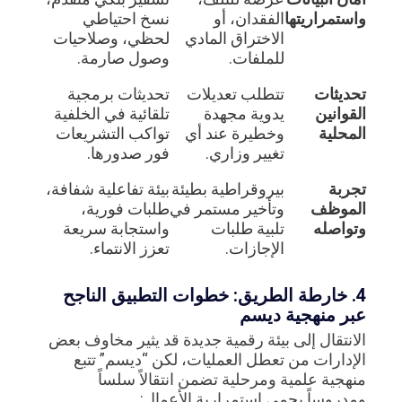
واستمراريتها
الفقدان، أو
نسخ احتياطي
الاختراق المادي
لحظي، وصلاحيات
للملفات.
وصول صارمة.
تحديثات
تتطلب تعديلات
تحديثات برمجية
القوانين
يدوية مجهدة
تلقائية في الخلفية
المحلية
وخطيرة عند أي
تواكب التشريعات
تغيير وزاري.
فور صدورها.
تجربة
بيروقراطية بطيئة
بيئة تفاعلية شفافة،
الموظف
وتأخير مستمر في
طلبات فورية،
وتواصله
تلبية طلبات
واستجابة سريعة
الإجازات.
تعزز الانتماء.
4. خارطة الطريق: خطوات التطبيق الناجح
عبر منهجية ديسم
الانتقال إلى بيئة رقمية جديدة قد يثير مخاوف بعض
الإدارات من تعطل العمليات، لكن “ديسم” تتبع
منهجية علمية ومرحلية تضمن انتقالاً سلساً
ومدروساً يحمي استمرارية الأعمال: