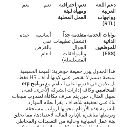
دعم اللغة
نعم، احترافية
نعم
نعم
العربية
ومهيأة لبيئة
وواجهات
العمل المحلية
(RTL)
بوابات الخدمة
متقدمة جداً
أساسية
جيدة
الذاتية
(تشمل تطبيقات
تفي
للموظفين
الجوال
بالغرض
(ESS)
والموافقات
العام
المتسلسلة)
هذا الجدول يبرز حقيقة جوهرية: القيمة الحقيقية
لمنصة ديسم لا تقتصر على كونها أداة لـ HR فقط،
بل تكمن في قدرتها على التناغم مع
برنامج erp
المحاسبي
وكافة إدارات الشركة الأخرى. فعلى
سبيل المثال، حين يتم صرف مكافأة لمندوب مبيعات
بناءً على تحقيقه للأهداف، يقرأ نظام الموارد
البشرية هذه الأرقام، يحولها لرواتب مستحقة،
ويرسلها مباشرة للإدارة المالية لاعتمادها، مما يخلق
بيئة عمل انسيابية وخالية من التعقيدات والمخاطر.