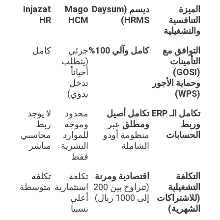
الميزة
ديسم (Daysum
Mago
Injazat
التنافسية
HRMS)
HCM
HR
والتشغيلية
التوافق مع
كامل وآلي 100%
جزئي
كامل
التأمينات
(يتطلب
(GOSI)
أحياناً
وحماية الأجور
تدخل
(WPS)
يدوي)
تكامل الـ ERP
تكامل أصيل
محدود
لا يوجد
وربط
ومطلق
عبر
وموجه
ربط
الحسابات
منظومة أودو
للموارد
محاسبي
الشاملة
البشرية
مباشر
فقط
التكلفة
اقتصادية ومرنة
تكلفة
تكلفة
التشغيلية
(تتراوح بين 200
استثمارية
متوسطة
(للاشتراكات
إلى 1000 ريال)
أعلى
الشهرية)
نسبياً