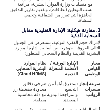
مع متطلبات وزارة الموارد البشرية، مراقبة
نسب التوطين (نطاقات)، وتقديم تقارير التدقيق
الجاهزة التي تعزز من الشفافية وتحمي
المنشأة.
3. مقارنة هيكلية: الإدارة التقليدية مقابل
السحابة الذكية
لإدراك حجم القفزة النوعية، نستعرض في الجدول
التالي الفروق الجوهرية بين أساليب إدارة الموارد
البشرية القديمة والنظام السحابي المتطور:
معيار
الإدارة الورقية /
نظام الموارد
القياس
الأنظمة المنعزلة
البشرية السحابي
الوظيفي
القديمة
(Cloud HRMS)
سرعة إنجاز
تستغرق أياماً من
تتم في دقائق
مسيرات
التجميع
معدودة بضغطة زر
الرواتب
والمراجعة اليدوية
مع دقة محاسبية
المعقدة.
مطلقة.
أمان البيانات
عرضة للتلف،
تشفير بنكي متقدم،