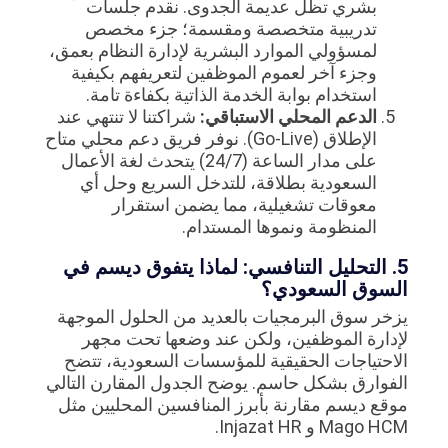
بشري تظل عديمة الجدوى. نقدم جلسات
تدريبية متخصصة ومقسمة؛ جزء مخصص
لمسؤولي الموارد البشرية لإدارة النظام بعمق،
وجزء آخر لعموم الموظفين لتعريفهم بكيفية
استخدام بوابة الخدمة الذاتية بكفاءة تامة.
الدعم المحلي الاستباقي:
شراكتنا لا تنتهي عند
الإطلاق (Go-Live). نوفر فريق دعم محلي متاح
على مدار الساعة (24/7) يتحدث لغة الأعمال
السعودية بطلاقة، للتدخل السريع وحل أي
معوقات تشغيلية، مما يضمن استقرار
المنظومة ونموها المستدام.
5. التحليل التنافسي: لماذا يتفوق ديسم في
السوق السعودي؟
يزخر سوق البرمجيات بالعديد من الحلول الموجهة
لإدارة الموظفين، ولكن عند وضعها تحت مجهر
الاحتياجات الحقيقية للمؤسسات السعودية، تتضح
الفوارق بشكل حاسم. يوضح الجدول المقارن التالي
موقع ديسم مقارنة بأبرز المنافسين المحليين مثل
Mago HCM و Injazat HR.