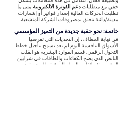
وبطبيعة الحال، تتكامل كل هذه المعاملات بشكل
خفي مع متطلبات
دعم الفوترة الالكترونية
متى ما
تطلبت الحركات المالية إصدار فواتير أو إشعارات
مدينة/دائنة تتعلق بمصروفات الشركة المتشعبة.
خاتمة: نحو حقبة جديدة من التميز المؤسسي
في نهاية المطاف، إن التحديات التي تفرضها
الأسواق التنافسية اليوم لم تعد تسمح بتأجيل خطط
التحول الرقمي. قسم الموارد البشرية هو القلب
النابض الذي يضخ الكفاءات والطاقات في شرايين
المؤسسة؛ وإثقاله بالمهام الورقية والروتينية هو
بمثابة تقييد لفرص الشركة في النمو والابتكار.
نظام إدارة الموارد البشرية السحابي من ديسم
يقدم لك مفتاح التحرر من هذه القيود. من خلال
التوافق المطلق مع التشريعات العمالية الصارمة،
والقضاء شبه التام على الأخطاء المحاسبية، وتوفير
تجربة مستخدم استثنائية تعزز ولاء موظفيك، يحوّل
ديسم قسم الـ HR لديك من مجرد “مركز تكلفة”
إداري ثقيل إلى “محرك نمو” استراتيجي فعال. لا تدع
الأساليب القديمة تعيق طموحاتك التوسعية؛ اتخذ