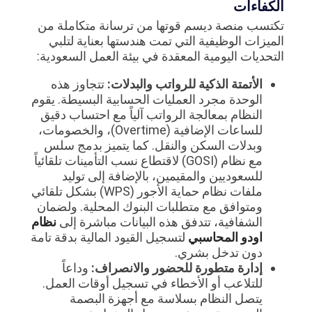
الكفاءات
تكتسب منصة ديسم قوتها من ترسانة متكاملة من
الميزات الوظيفية التي تمت هندستها بعناية لتلبي
التحديات اليومية المعقدة في بيئة العمل السعودية:
الأتمتة الذكية للرواتب والبدلات:
تتجاوز هذه
الوحدة مجرد العمليات الحسابية البسيطة. يقوم
النظام بمعالجة الرواتب آلياً مع احتساب دقيق
للساعات الإضافية (Overtime)، والخصومات،
وبدلات السكن والنقل. كما يتميز بدمج سلس
مع نظام (GOSI) لاقتطاع نسب التأمينات تلقائياً
للسعوديين والمقيمين، بالإضافة إلى توليد
ملفات نظام حماية الأجور (WPS) بشكل تلقائي
ومتوافق مع متطلبات البنوك المحلية. ولضمان
الشفافية، تتدفق هذه البيانات مباشرة إلى
نظام
اودو المحاسبي
لتسجيل القيود المالية بدقة تامة
دون تدخل بشري.
إدارة متطورة للحضور والانصراف:
وداعاً
للتلاعب أو الأخطاء في تسجيل أوقات العمل.
يتصل النظام بسلاسة مع أجهزة البصمة