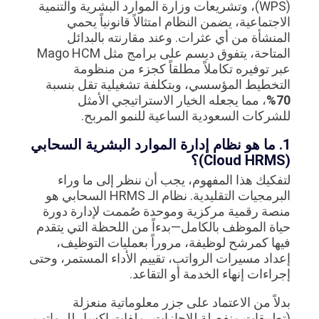
(WPS)، وتشريعات وزارة الموارد البشرية والتنمية
الاجتماعية، يضمن النظام امتثالاً قانونياً يحمي
المنشأة من أي عثرات. وعند مقارنته بالبدائل
المتاحة، يتفوق ديسم على برامج مثل Mago HCM
عبر توفيره تكاملاً مطلقاً كجزء من منظومة
التخطيط المؤسسي، وبتكلفة تشغيلية تقل بنسبة
70%
، مما يجعله الخيار الاستراتيجي الأمثل
للشركات السعودية الساعية للنمو المربح.
1. ما هو نظام إدارة الموارد البشرية السحابي
(Cloud HRMS)؟
لتفكيك هذا المفهوم، يجب أن ننظر إلى ما وراء
البرمجيات التقليدية. نظام الـ HRMS السحابي هو
منصة رقمية مركزية وموحدة صُممت لإدارة دورة
حياة الموظف بالكامل—بدءاً من اللحظة التي يتقدم
فيها كمرشح لوظيفة، مروراً بعمليات التوظيف،
إعداد مسيرات الرواتب، تقييم الأداء المستمر، وحتى
إجراءات إنهاء الخدمة أو التقاعد.
بدلاً من الاعتماد على جزر معلوماتية منعزلة
(تطبيقات منفصلة للإجازات، ملفات إكسل للرواتب،