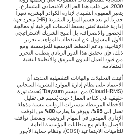
2030. في قلب هذا الحراك الاقتصادي المتسارع،
يتغير المفهوم التقليدي لإدارة الكوادر البشرية تغيراً
جذرياً. لم يعد قسم الموارد البشرية (HR) مجرد جهة
إدارية خلفية تُعنى بحفظ الملفات الورقية أو معالجة
الحضور والانصراف، بل أصبح الشريك الاستراتيجي
الأول المسؤول عن استقطاب المواهب، تعزيز
الإنتاجية، ودعم الخطط التوسعية للمؤسسة. ومع
ذلك، فإن تحقيق هذا الدور الريادي يتطلب التحرر
من قيود العمل اليدوي المرهق والأنظمة التقنية
المتقادمة.
أثبتت التحليلات والبيانات التشغيلية الحديثة أن
الاعتماد على نظام إدارة الموارد البشرية السحابي
(Cloud HRMS) من “ديسم Daysum” يُحدث ثورة
حقيقية في كفاءة العمل؛ حيث يُسهم في تقليل
الأخطاء المرتبطة بمسيرات الرواتب بنسبة مذهلة
تصل إلى
95%
، ويوفر ما يقارب
80%
من الوقت
الإداري المهدور في المهام الروتينية. وبفضل توافقه
الأصيل والتام مع متطلبات المؤسسة العامة
للتأمينات الاجتماعية (GOSI)، ونظام حماية الأجور