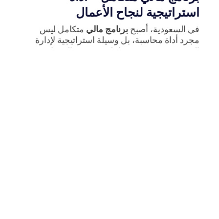
استراتيجية لنجاح الأعمال
في السعودية، أصبح
برنامج مالي
متكامل ليس
مجرد أداة محاسبة، بل وسيلة استراتيجية لإدارة
النمو. فهو يوفر رؤية شاملة عبر دمج المبيعات،
المخزون، والمصروفات، ويتيح تقارير لحظية دقيقة.
مع دعم أدوات مثل
تحليل البيانات التجارية
باستخدام أودو
و
برنامج تحليل المبيعات
، تتحول
البيانات إلى قرارات عملية تعزز استدامة الأعمال.
أبرز مزايا اعتماد برنامج مالي استراتيجي:
توحيد البيانات بين الحسابات والمبيعات
والمخزون لرفع الكفاءة.
إعداد تقارير مالية دقيقة تدعم قرارات الإدارة.
أتمتة المصروفات ومتابعتها لحظة بلحظة.
تحسين استراتيجيات التسعير عبر تحليل
المبيعات.
تقليل الأخطاء وزيادة الشفافية مع المستثمرين.