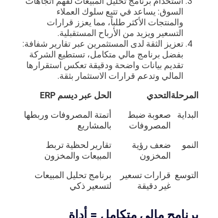
استخدام برنامج تحليل المبيعات لفهم اتجاهات
السوق: يساعد في تتبع سلوك العملاء
والمنتجات الأكثر طلباً، مما يعزز قرارات
التسعير ويزيد من الأرباح المستقبلية.
تعزيز الثقة لدى المستثمرين عبر تقارير شفافة:
بفضل برنامج مالي متكامل، تستطيع الشركة
تقديم بيانات واضحة ودقيقة تعكس استقرارها
المالي وتدعم قرارات الاستثمار بثقة.
المرحلة
التحدي
الحل عبر ديسم ERP
البداية
صعوبة ضبط
أتمتة المصروفات وربطها
المصروفات
بالمشاريع
النمو
ضعف رؤية
تقارير لحظية تربط
المخزون
المبيعات والمخزون
التوسع
قرارات تسعير
برنامج تحليل المبيعات
غير دقيقة
لتسعير ذكي
برنامج مالي متكامل = أداة