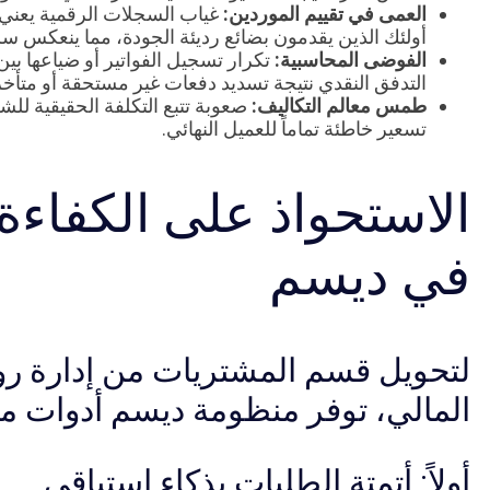
العمى في تقييم الموردين:
غياب السجلات الرقمية يعني 
أولئك الذين يقدمون بضائع رديئة الجودة، مما ينعكس سلباً
الفوضى المحاسبية:
تكرار تسجيل الفواتير أو ضياعها 
التدفق النقدي نتيجة تسديد دفعات غير مستحقة أو متأخر
طمس معالم التكاليف:
صعوبة تتبع التكلفة الحقيقية للش
تسعير خاطئة تماماً للعميل النهائي.
الاستحواذ على الكفاءة: 
في ديسم
لتحويل قسم المشتريات من إدارة روت
المالي، توفر منظومة ديسم أدوات مت
أولاً: أتمتة الطلبات بذكاء استباقي