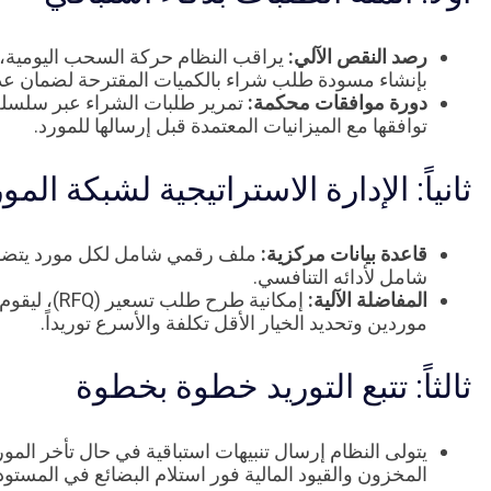
رصد النقص الآلي:
يراقب النظام حركة السحب اليومية، و
بإنشاء مسودة طلب شراء بالكميات المقترحة لضمان عدم
دورة موافقات محكمة:
تمرير طلبات الشراء عبر سلسلة
توافقها مع الميزانيات المعتمدة قبل إرسالها للمورد.
ثانياً: الإدارة الاستراتيجية لشبكة المو
قاعدة بيانات مركزية:
ملف رقمي شامل لكل مورد يتضمن ت
شامل لأدائه التنافسي.
المفاضلة الآلية:
إمكانية طرح
موردين وتحديد الخيار الأقل تكلفة والأسرع توريداً.
ثالثاً: تتبع التوريد خطوة بخطوة
يتولى النظام إرسال تنبيهات استباقية في حال تأخر الم
المخزون والقيود المالية فور استلام البضائع في المستود