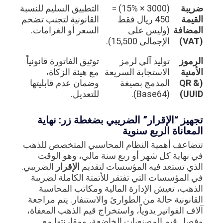
ضريبة
(3000 × 15%) =
التطبيق السليم للنسبة
القيمة
450 ريال فقط
القانونية لتجنب تضخم
المضافة
(وليس على
السعر أو الغرامات.
(VAT)
الإجمالي 15,500).
الرموز
توليد آلي لرمز
توثيق الفاتورة قانونياً
الأمنية
الاستجابة السريعة
مع هيئة الزكاة،
(QR &
المدمج بصيغة
وضمان عدم قابليتها
UUID)
(Base64).
للتعديل.
تجهيز “الإقرار” الضريبي بضغطة زر: نهاية
المعاناة الربع سنوية
تتضاعف أهمية النظام المحاسبي المتخصص للذهب
في نهاية كل شهر أو ربع سنة مالي، وهو الوقت
الذي تستعد فيه المؤسسات لتقديم
الإقرار
الضريبي.
في المؤسسات التي تفتقر للأتمتة الكاملة لضريبة
الذهب، تعيش الإدارة المالية ومكاتب المحاسبة
القانونية حالة من الطوارئ والاستنفار. يتم مراجعة
آلاف الفواتير يدوياً، واستخراج قيم الذهب المعفاة،
وفصل قيم المصنعيات الخاضعة، ومقارنتها مع