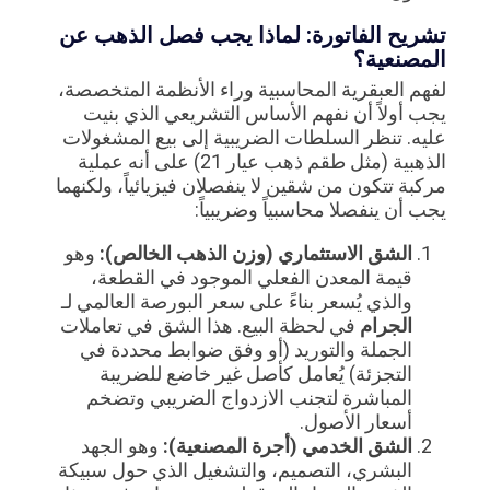
تشريح الفاتورة: لماذا يجب فصل الذهب عن
المصنعية؟
لفهم العبقرية المحاسبية وراء الأنظمة المتخصصة،
يجب أولاً أن نفهم الأساس التشريعي الذي بنيت
عليه. تنظر السلطات الضريبية إلى بيع المشغولات
الذهبية (مثل طقم ذهب عيار 21) على أنه عملية
مركبة تتكون من شقين لا ينفصلان فيزيائياً، ولكنهما
يجب أن ينفصلا محاسبياً وضريبياً:
الشق الاستثماري (وزن الذهب الخالص):
وهو
قيمة المعدن الفعلي الموجود في القطعة،
والذي يُسعر بناءً على سعر البورصة العالمي لـ
الجرام
في لحظة البيع. هذا الشق في تعاملات
الجملة والتوريد (أو وفق ضوابط محددة في
التجزئة) يُعامل كأصل غير خاضع للضريبة
المباشرة لتجنب الازدواج الضريبي وتضخم
أسعار الأصول.
الشق الخدمي (أجرة المصنعية):
وهو الجهد
البشري، التصميم، والتشغيل الذي حول سبيكة