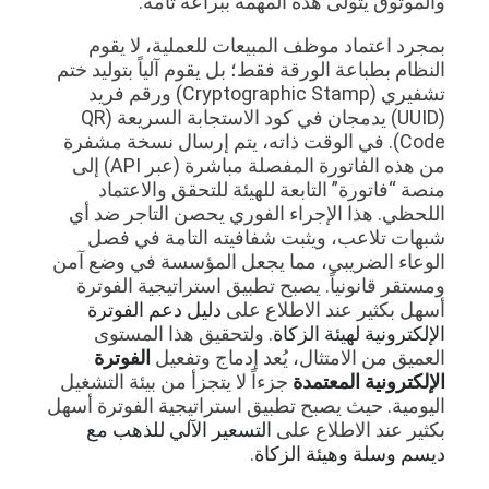
والموثوق يتولى هذه المهمة ببراعة تامة.
بمجرد اعتماد موظف المبيعات للعملية، لا يقوم
النظام بطباعة الورقة فقط؛ بل يقوم آلياً بتوليد ختم
تشفيري (Cryptographic Stamp) ورقم فريد
(UUID) يدمجان في كود الاستجابة السريعة (QR
Code). في الوقت ذاته، يتم إرسال نسخة مشفرة
من هذه الفاتورة المفصلة مباشرة (عبر API) إلى
منصة “فاتورة” التابعة للهيئة للتحقق والاعتماد
اللحظي. هذا الإجراء الفوري يحصن التاجر ضد أي
شبهات تلاعب، ويثبت شفافيته التامة في فصل
الوعاء الضريبي، مما يجعل المؤسسة في وضع آمن
ومستقر قانونياً. يصبح تطبيق استراتيجية الفوترة
أسهل بكثير عند الاطلاع على
دليل دعم الفوترة
الإلكترونية لهيئة الزكاة
. ولتحقيق هذا المستوى
العميق من الامتثال، يُعد إدماج وتفعيل
الفوترة
الإلكترونية المعتمدة
جزءاً لا يتجزأ من بيئة التشغيل
اليومية. حيث يصبح تطبيق استراتيجية الفوترة أسهل
بكثير عند الاطلاع على
التسعير الآلي للذهب مع
ديسم وسلة وهيئة الزكاة
.