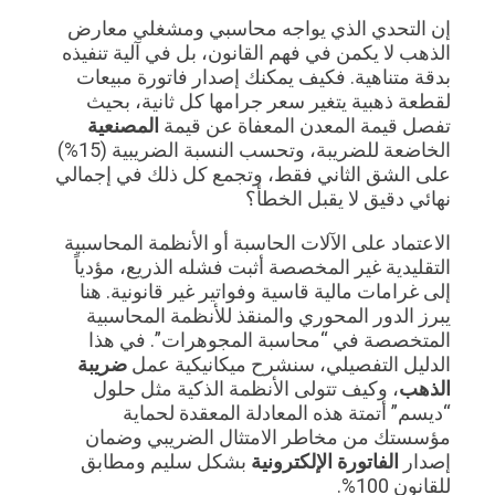
إن التحدي الذي يواجه محاسبي ومشغلي معارض
الذهب لا يكمن في فهم القانون، بل في آلية تنفيذه
بدقة متناهية. فكيف يمكنك إصدار فاتورة مبيعات
لقطعة ذهبية يتغير سعر جرامها كل ثانية، بحيث
تفصل قيمة المعدن المعفاة عن قيمة
المصنعية
الخاضعة للضريبة، وتحسب النسبة الضريبية (15%)
على الشق الثاني فقط، وتجمع كل ذلك في إجمالي
نهائي دقيق لا يقبل الخطأ؟
الاعتماد على الآلات الحاسبة أو الأنظمة المحاسبية
التقليدية غير المخصصة أثبت فشله الذريع، مؤدياً
إلى غرامات مالية قاسية وفواتير غير قانونية. هنا
يبرز الدور المحوري والمنقذ للأنظمة المحاسبية
المتخصصة في “محاسبة المجوهرات”. في هذا
الدليل التفصيلي، سنشرح ميكانيكية عمل
ضريبة
الذهب
، وكيف تتولى الأنظمة الذكية مثل حلول
“ديسم” أتمتة هذه المعادلة المعقدة لحماية
مؤسستك من مخاطر الامتثال الضريبي وضمان
إصدار
الفاتورة الإلكترونية
بشكل سليم ومطابق
للقانون 100%.