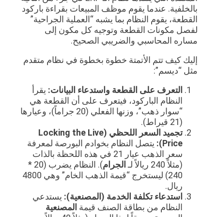
بالخلفية. عندما يقوم موظف المبيعات بقراءة باركود
القطعة، يقوم النظام بما يشبه “العملية الجراحية”
لفصل مكونات القطعة وتوجيه كل مكون إلى
مساره المحاسبي والضريبي الصحيح.
إليك كيف تتم الأتمتة خطوة بخطوة في نظام متقدم
مثل “ديسم”:
التعرف على القطعة واستدعاء البيانات:
يقرأ
النظام الباركود، فيتعرف على أن القطعة هي
“سوار ذهب”، وزنها الفعلي (20 جراماً)، وعيارها
(21 قيراط).
تجميد السعر اللحظي (Locking the Live
Price):
يتصل النظام بخوادم البورصة لمعرفة
سعر الذهب عيار 21 في هذه اللحظة بالذات
(مثلاً 240 ريالاً لـ
الجرام
). النظام يضرب (20 *
240) ليستخرج “قيمة الذهب الخام” وهي 4800
ريال.
استدعاء تكلفة الخدمة (المصنعية):
يستدعي
النظام من بطاقة الصنف قيمة
المصنعية