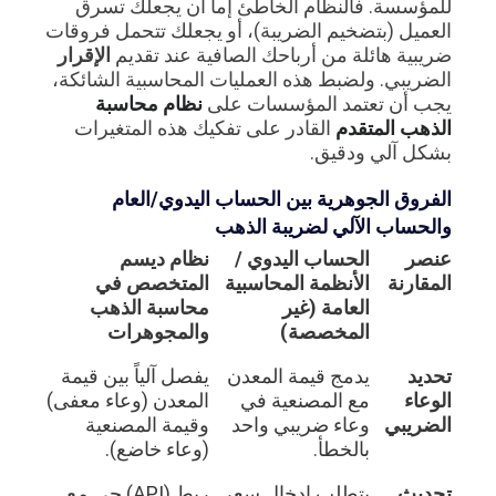
للمؤسسة. فالنظام الخاطئ إما أن يجعلك تسرق
العميل (بتضخيم الضريبة)، أو يجعلك تتحمل فروقات
ضريبية هائلة من أرباحك الصافية عند تقديم
الإقرار
الضريبي. ولضبط هذه العمليات المحاسبية الشائكة،
يجب أن تعتمد المؤسسات على
نظام محاسبة
الذهب المتقدم
القادر على تفكيك هذه المتغيرات
بشكل آلي ودقيق.
الفروق الجوهرية بين الحساب اليدوي/العام
والحساب الآلي لضريبة الذهب
عنصر
الحساب اليدوي /
نظام ديسم
المقارنة
الأنظمة المحاسبية
المتخصص في
العامة (غير
محاسبة الذهب
المخصصة)
والمجوهرات
تحديد
يدمج قيمة المعدن
يفصل آلياً بين قيمة
الوعاء
مع المصنعية في
المعدن (وعاء معفى)
الضريبي
وعاء ضريبي واحد
وقيمة المصنعية
بالخطأ.
(وعاء خاضع).
تحديث
يتطلب إدخال سعر
ربط (API) حي مع