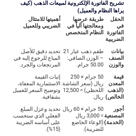
تشريح الفاتورة الإلكترونية لمبيعات الذهب (كيف
يراها النظام والعميل)
الحقل
طريقة عرضها
أهميتها للامتثال
في
ومعالجتها آلياً في
الضريبي وللعميل
الفاتورة
النظام المتخصص
الضريبية
بيانات
طقم ذهب عيار 21
تحديد دقيق للأصل
الصنف
– الوزن الصافي:
المباع للرجوع إليه في
والوزن
50.00 جرام.
المرتجعات والجرد.
قيمة
50 جرام × 250
إثبات القيمة
المعدن
ريال (سعر الشاشة
الاستثمارية المعفاة،
(الذهب
اللحظي) = 12,500
وتوضيح السعر للعميل
الخالص)
ريال.
بشفافية.
أجور
50 جرام × 60 ريال
تحديد وعزل المبلغ
المصنعية
= 3,000 ريال
الفعلي الذي ستحسب
(الخدمة)
(الوعاء الخاضع
على أساسه الضريبة
للضريبة).
(15%).