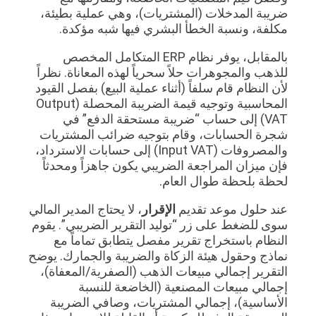
ضريبة المدخلات (المشتريات)، وهي عملية بطيئة،
مكلفة، ونسبة الخطأ البشري فيها شبه مؤكدة.
بالمقابل، يوفر نظام ERP المتكامل المخصص
للذهب والمجوهرات حلاً سحرياً لهذه المعاناة. نظراً
لأن النظام قام سلفاً (أثناء عملية البيع) بفصل القيود
المحاسبية وتوجيه قيمة الضريبة المحصلة (Output
VAT) إلى حساب “ضريبة مستحقة الدفع” في
شجرة الحسابات، وقام بتوجيه ضرائب المشتريات
والمصروفات (Input VAT) إلى حسابات الاسترداد،
فإن ميزان المراجعة الضريبي يكون جاهزاً ومحدثاً
لحظة بلحظة طوال العام.
عند حلول موعد تقديم
الإقرار
، لا يحتاج المدير المالي
سوى للضغط على زر “توليد التقرير الضريبي”. يقوم
النظام باستخراج تقرير مفصل يتطابق تماماً مع
نماذج وحقول هيئة الزكاة والضريبة والجمارك. يوضح
التقرير إجمالي مبيعات الذهب (الصفرية/المعفاة)،
إجمالي مبيعات المصنعية (الخاضعة للنسبة
الأساسية)، إجمالي المشتريات، وصافي الضريبة