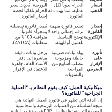
أسعار
الجرام يدوياً لكل
البورصة؛ يُحدث سعر
الذهب
عملية، مما يهدد دقة
الجرام تلقائياً لحظة
الفاتورة.
إصدار الفاتورة.
إصدار
تصدر فاتورة مبهمة
يُصدر فاتورة تفصيلية
الفاتورة
برقم إجمالي واحد لا
ومجزأة قانونياً،
الإلكترونية
توضح التفاصيل
متوافقة 100% مع
للعميل أو للهيئة.
متطلبات (ZATCA).
تأثيره
يولد بيانات ضريبية
يرحل بيانات دقيقة
على
خاطئة ومزدوجة
مباشرة إلى دفتر
الإقرار
تتطلب أسابيع من
الأستاذ العام، جاهزة
الضريبي
المراجعة
للاعتماد في الإقرار.
والتسويات.
ميكانيكية العمل: كيف يقوم النظام بـ “العملية
الجراحية” للفاتورة؟
إن الدقة التي تظهر في فاتورة العميل النهائية هي
نتيجة لسلسلة من العمليات البرمجية والمحاسبية
المعقدة التي ينفذها نظام الـ ERP في جزء من الثانية