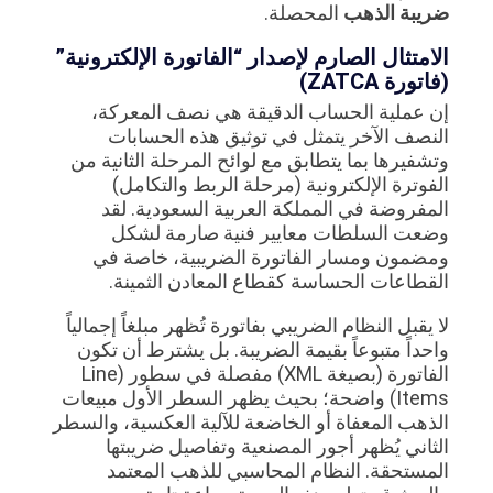
ضريبة الذهب
المحصلة.
الامتثال الصارم لإصدار “الفاتورة الإلكترونية”
(فاتورة ZATCA)
إن عملية الحساب الدقيقة هي نصف المعركة،
النصف الآخر يتمثل في توثيق هذه الحسابات
وتشفيرها بما يتطابق مع لوائح المرحلة الثانية من
الفوترة الإلكترونية (مرحلة الربط والتكامل)
المفروضة في المملكة العربية السعودية. لقد
وضعت السلطات معايير فنية صارمة لشكل
ومضمون ومسار الفاتورة الضريبية، خاصة في
القطاعات الحساسة كقطاع المعادن الثمينة.
لا يقبل النظام الضريبي بفاتورة تُظهر مبلغاً إجمالياً
واحداً متبوعاً بقيمة الضريبة. بل يشترط أن تكون
الفاتورة (بصيغة XML) مفصلة في سطور (Line
Items) واضحة؛ بحيث يظهر السطر الأول مبيعات
الذهب المعفاة أو الخاضعة للآلية العكسية، والسطر
الثاني يُظهر أجور المصنعية وتفاصيل ضريبتها
المستحقة. النظام المحاسبي للذهب المعتمد