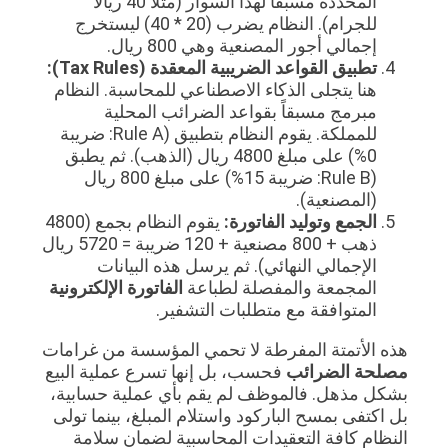
المحددة مسبقاً لهذا السوار (مثلاً 40 ريالاً
للجرام). النظام يضرب (20 * 40) ليستخرج
إجمالي أجور المصنعية وهي 800 ريال.
تطبيق القواعد الضريبية المعقدة (Tax Rules):
هنا يتجلى الذكاء الاصطناعي للمحاسبة. النظام
مبرمج مسبقاً بقواعد الضرائب المحلية
للمملكة. يقوم النظام بتطبيق (Rule A: ضريبة
0%) على مبلغ 4800 ريال (الذهب). ثم يطبق
(Rule B: ضريبة 15%) على مبلغ 800 ريال
(المصنعية).
الجمع وتوليد الفاتورة:
يقوم النظام بجمع (4800
ذهب + 800 مصنعية + 120 ضريبة = 5720 ريال
الإجمالي النهائي). ثم يرسل هذه البيانات
المجمعة والمفصلة لطباعة
الفاتورة الإلكترونية
المتوافقة مع متطلبات التشفير.
هذه الأتمتة المفرطة لا تحمي المؤسسة من غرامات
مصلحة الضرائب
فحسب، بل إنها تسرع عملية البيع
بشكل مذهل. فالموظف لم يقم بأي عملية حسابية،
بل اكتفى بمسح الباركود واستلام المبلغ، بينما تولى
النظام كافة التعقيدات المحاسبية لضمان سلامة