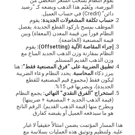
يقوم النظام بسحب السعر اللحظي من
البورصة، ويُقيّم هذا الذهب ويضعه كـ “رصيد
دائن” (Credit) في حساب العميل.
حساب تكلفة المشغولات الجديدة:
يقوم
الموظف بمسح باركود القطع الجديدة. يفصل
النظام فوراً بين قيمة المعدن (المعفاة) وبين
قيمة المصنعية (الخاضعة).
إجراء المقاصة الآلية (Offsetting):
يقوم
النظام بمقارنة وزن الذهب الجديد المباع مع
وزن الذهب القديم المستلم.
تطبيق الضريبة على “فرق المصنعية فقط”:
هنا
يبرز ذكاء
المحاسبة
. يحدد النظام وعاء الضريبة
ليكون فقط (مجموع قيم المصنعية للقطع
الجديدة)، ويضربها في 15%.
استخراج “الفرق النقدي” النهائي:
يجمع النظام
(قيمة الذهب الجديد + المصنعية + ضريبتها)
ويطرح منها (قيمة الذهب القديم). الرقم الناتج
هو ما سيدفعه العميل أو يقبضه كفارق.
هذا المسار المؤتمت يضمن امتثالاً حقيقياً لا غبار
عليه. ولتنظيم وتوثيق هذه العمليات بسلاسة مع