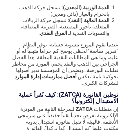
الذمة الوزنية (المعدن):
تسجل حركة الذهب
بالجرام والعيار (دائن ومدين).
الذمة المالية (النقد):
تسجل حركة الريالات
المتعلقة بأجور المصنعية، الضريبة المضافة،
والتسويات النقدية لـ
الفرق النقدي
.
عندما يقوم الموزع بتسوية حسابه، يوفر النظام
“تقرير مقاصة” لحظي يوضح كم جراماً متبقياً له أو
عليه، وما هي المطالبات النقدية المعلقة. هذا الفصل
الجراحي بين الذهب والنقد يحمي المورد من مخاطر
تقلبات البورصة، ويضمن أن المؤسسة تدير أصولها
بحوكمة تامة تعكس
أفضل ممارسات إدارة الموارد
للشركات الكبرى.
توطين الفاتورة (ZATCA): كيف تُقرأ عملية
الاستبدال إلكترونياً؟
إن متطلبات
ZATCA
للمرحلة الثانية من الفوترة
الإلكترونية تفرض تحدياً تقنياً حقيقياً على مبرمجي
الأنظمة. فالهيئة لا تقبل بفاتورة استبدال يدوية
مكتوب عليها “تم استبدال كذا بـ كذا”. الفاتورة