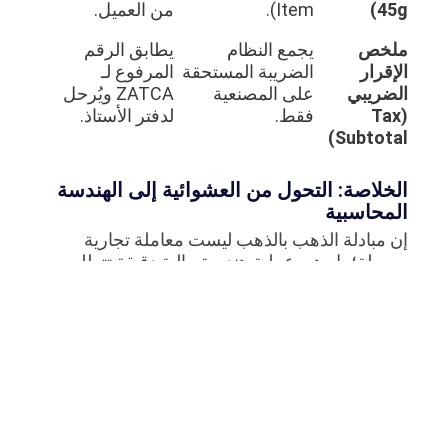
45g)
Item).
من العميل.
ملخص
يجمع النظام
يطابق الرقم
الإقرار
الضريبة المستحقة
المرفوع لـ
الضريبي
على المصنعية
ZATCA ويُرحل
(Tax
فقط.
لدفتر الأستاذ.
Subtotal)
الخلاصة: التحول من العشوائية إلى الهندسة
المحاسبية
إن مبادلة الذهب بالذهب ليست معاملة تجارية
بسيطة؛ بل هي عملية هندسة مالية دقيقة تتطلب
موازنة حذرة بين إدارة الأصول الثمينة، احتساب
جهود التصنيع، والالتزام الحرفي بالتشريعات
الضريبية المعقدة (ZATCA). إن استمرار أي
مؤسسة تعمل في قطاع تصنيع وتوريد الذهب (B2B)
في الاعتماد على أنظمة غير مهيأة محاسبياً يمثل
تهديداً مباشراً لاستقرارها المالي؛ فإما أن تتحمل
أعباء ضرائب غير مستحقة، أو تُصدر فواتير خاطئة
تجعلها عرضة للمساءلة الرقابية.