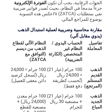
الجهات الرقابية، يجب أن تكون
الفوترة الإلكترونية
جزءاً مدمجاً في النظام، بحيث تُصدر فواتير ضريبية
تفي بمتطلبات (ZATCA) ותعكس هذه التسوية
بوضوح للمراجع المالي.
مقارنة محاسبية وضريبية لعملية استبدال الذهب
(يدوي مقابل آلي)
تفاصيل
الحساب اليدوي /
النظام الآلي لقطاع
المعاملة
النظام غير
الذهب من ديسم
المتخصص (الكارثة
(التوافق مع
الضريبية)
ZATCA)
الذهب
100 جرام (عيار 21)
100 جرام = 24,000
القديم
= 24,000 ريال
ريال (تُسجل كرصيد
المستلم
(تُحسب كطريقة
دائن معفى للعميل).
(المرتجع)
دفع فقط).
الذهب
100 جرام (عيار 21)
100 جرام معدن
الجديد
+ مصنعية 30 ريال
(24,000 ريال) +
المباع
للجرام.
مصنعية للقطع