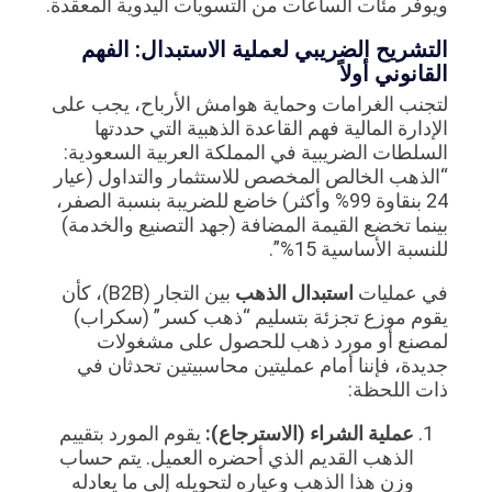
ويوفر مئات الساعات من التسويات اليدوية المعقدة.
التشريح الضريبي لعملية الاستبدال: الفهم
القانوني أولاً
لتجنب الغرامات وحماية هوامش الأرباح، يجب على
الإدارة المالية فهم القاعدة الذهبية التي حددتها
السلطات الضريبية في المملكة العربية السعودية:
“الذهب الخالص المخصص للاستثمار والتداول (عيار
24 بنقاوة 99% وأكثر) خاضع للضريبة بنسبة الصفر،
بينما تخضع القيمة المضافة (جهد التصنيع والخدمة)
للنسبة الأساسية 15%”.
في عمليات
استبدال الذهب
بين التجار (B2B)، كأن
يقوم موزع تجزئة بتسليم “ذهب كسر” (سكراب)
لمصنع أو مورد ذهب للحصول على مشغولات
جديدة، فإننا أمام عمليتين محاسبيتين تحدثان في
ذات اللحظة:
عملية الشراء (الاسترجاع):
يقوم المورد بتقييم
الذهب القديم الذي أحضره العميل. يتم حساب
وزن هذا الذهب وعياره لتحويله إلى ما يعادله