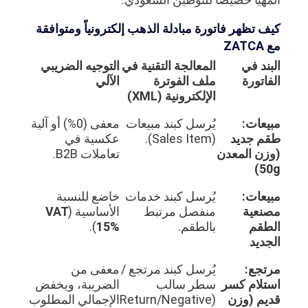
كيف تظهر فاتورة مبادلة الذهب إلكترونياً ومتوافقة
مع ZATCA
البند في
المعالجة التقنية في
التوجيه الضريبي
الفاتورة
ملف الفوترة
الآلي
الإلكترونية (XML)
مبيعات:
يُرسل كبند مبيعات
معفى (0%) أو آلية
طقم جديد
(Sales Item).
عكسية في
(وزن المعدن
تعاملات B2B.
50g)
مبيعات:
يُرسل كبند خدمات
خاضع للنسبة
مصنعية
منفصل مرتبط
الأساسية (
VAT
الطقم
بالطقم.
15%
).
الجديد
مرتجع:
يُرسل كبند مرتجع /
معفى من
استلام كسر
سطر سالب
الضريبة، ويخفض
قديم (وزن
(Return/Negative
الإجمالي المطلوب