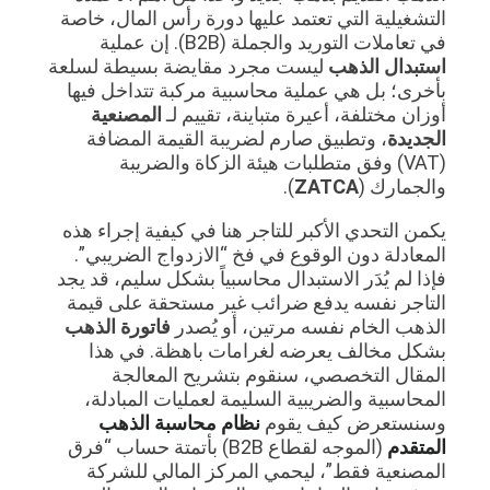
التشغيلية التي تعتمد عليها دورة رأس المال، خاصة
في تعاملات التوريد والجملة (B2B). إن عملية
استبدال الذهب
ليست مجرد مقايضة بسيطة لسلعة
بأخرى؛ بل هي عملية محاسبية مركبة تتداخل فيها
أوزان مختلفة، أعيرة متباينة، تقييم لـ
المصنعية
الجديدة
، وتطبيق صارم لضريبة القيمة المضافة
(VAT) وفق متطلبات هيئة الزكاة والضريبة
والجمارك (
ZATCA
).
يكمن التحدي الأكبر للتاجر هنا في كيفية إجراء هذه
المعادلة دون الوقوع في فخ “الازدواج الضريبي”.
فإذا لم يُدَر الاستبدال محاسبياً بشكل سليم، قد يجد
التاجر نفسه يدفع ضرائب غير مستحقة على قيمة
الذهب الخام نفسه مرتين، أو يُصدر
فاتورة الذهب
بشكل مخالف يعرضه لغرامات باهظة. في هذا
المقال التخصصي، سنقوم بتشريح المعالجة
المحاسبية والضريبية السليمة لعمليات المبادلة،
وسنستعرض كيف يقوم
نظام محاسبة الذهب
المتقدم
(الموجه لقطاع B2B) بأتمتة حساب “فرق
المصنعية فقط”، ليحمي المركز المالي للشركة