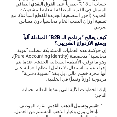
حساب الـ 15% حصرياً على
الفرق النقدي
الصافي
المتمثل في القيمة المضافة الفعلية للمشغولات
الجديدة (أجور المصنعية الجديدة للقطع المباعة)، مع
تصفية أوزان الذهب الخام محاسبياً دون مساس
ضريبي.
كيف يعالج “برنامج الـ B2B” المبادلة آلياً
ويمنع الازدواج الضريبي؟
إن حوكمة هذه العمليات المتشابكة تتطلب “هوية
محاسبية” متخصصة (Pure Accounting Identity)،
وهو ما توفره الأنظمة السحابية الحديثة. عندما يتم
إجراء عملية استبدال، لا يعامل النظام العملية على
أنها مجرد خصم مالي، بل ينفذ “تسوية دفترية”
مزدوجة (وزناً ونقداً) في الخلفية.
إليك الخطوات الآلية التي ينفذها النظام لحماية
التاجر:
تقييم وتسييل الذهب القديم:
يقوم الموظف
بإدخال وزن وعيار الذهب المستلم من العميل.