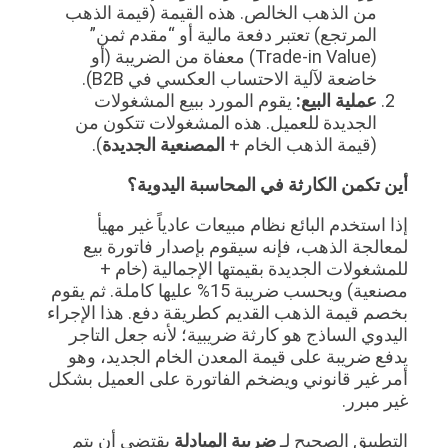
من الذهب الخالص. هذه القيمة (قيمة الذهب
المرتجع) تعتبر دفعة مالية أو “مقدم ثمن”
(Trade-in Value) معفاة من الضريبة (أو
خاضعة لآلية الاحتساب العكسي في B2B).
عملية البيع:
يقوم المورد ببيع المشغولات
الجديدة للعميل. هذه المشغولات تتكون من
(قيمة الذهب الخام +
المصنعية الجديدة
).
أين تكمن الكارثة في المحاسبة اليدوية؟
إذا استخدم البائع نظام مبيعات عادياً غير مهيأ
لمعالجة الذهب، فإنه سيقوم بإصدار فاتورة بيع
للمشغولات الجديدة بقيمتها الإجمالية (خام +
مصنعية) ويحسب ضريبة 15% عليها كاملة. ثم يقوم
بخصم قيمة الذهب القديم كطريقة دفع. هذا الإجراء
اليدوي الساذج هو كارثة ضريبية؛ لأنه جعل التاجر
يدفع ضريبة على قيمة المعدن الخام الجديد، وهو
أمر غير قانوني ويضخم الفاتورة على العميل بشكل
غير مبرر.
التطبيق الصحيح لـ
ضريبة المبادلة
يقتضي أن يتم