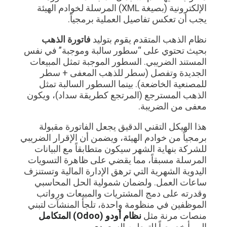
الإلكترونية (بصيغة XML) المرسلة لخوادم الهيئة
يجب أن تعكس تفاصيل العملية برمجياً.
نظام الذهب المتقدم يقوم بتوليد
فاتورة الذهب
بحيث تحتوي على “سطور سالبة وموجبة” في نفس
المستند الضريبي. السطور الموجبة تمثل المبيعات
الجديدة وتفصل (سطر للذهب المعفى + سطر
للمصنعية الخاضعة). بينما السطور السالبة تمثل
الذهب المسترجع (المرتجع كطريقة سداد)، ويكون
معفى من الضريبة.
هذا الهيكل التقني الدقيق يجعل الفاتورة مقبولة
برمجياً من خوادم الهيئة، ويضمن أن الإقرار الضريبي
للشركة بنهاية الشهر سيكون متطابقاً مع البيانات
المرسلة مسبقاً، مما يقضي على ظاهرة التسويات
اليدوية الشهرية التي ترهق الإدارة المالية وتستنزف
ساعات العمل. ولضمان شمولية الحل المحاسبي
وقدرته على دمج المشتريات والمبيعات ورواتب
الموظفين في منظومة واحدة، تلجأ المنشآت لتبني
منصات مرنة مثل
نظام أودو (Odoo) المتكامل
المهيأ خصيصاً للتوطين السعودي.