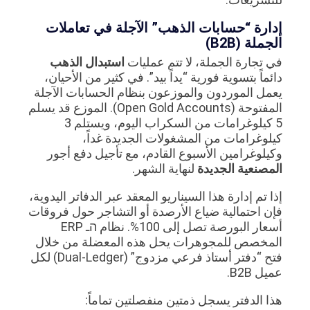
إدارة “حسابات الذهب” الآجلة في تعاملات
الجملة (B2B)
في تجارة الجملة، لا تتم عمليات
استبدال الذهب
دائماً بتسوية فورية “يداً بيد”. في كثير من الأحيان،
يعمل الموردون والموزعون بنظام الحسابات الآجلة
المفتوحة (Open Gold Accounts). الموزع قد يسلم
5 كيلوغرامات من السكراب اليوم، ويستلم 3
كيلوغرامات من المشغولات الجديدة غداً،
وكيلوغرامين الأسبوع القادم، مع تأجيل دفع أجور
المصنعية الجديدة
لنهاية الشهر.
إذا تم إدارة هذا السيناريو المعقد عبر الدفاتر اليدوية،
فإن احتمالية ضياع الأرصدة أو التشاجر حول فروقات
أسعار البورصة تصل إلى 100%. نظام הـ ERP
المخصص للمجوهرات يحل هذه المعضلة من خلال
فتح “دفتر أستاذ فرعي مزدوج” (Dual-Ledger) لكل
عميل B2B.
هذا الدفتر يسجل ذمتين منفصلتين تماماً: