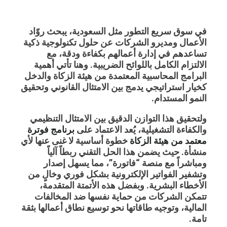
في سوق سريع التطور مثل السعودية، يبحث روّاد
الأعمال ومديرو الشركات عن حلول تكنولوجية ذكية
تساعدهم في إدارة أعمالهم بكفاءة ودقة، مع
الالتزام الكامل باللوائح الضريبية. وهنا تأتي أهمية
البرامج المحاسبية المعتمدة من هيئة الزكاة والدخل
كخيار استراتيجي يدمج بين الامتثال القانوني وتحقيق
النمو المستدام.
ولتحقيق هذا التوازن الدقيق بين الامتثال التنظيمي
والكفاءة التشغيلية، يُعد الاعتماد على
برنامج فوترة
معتمد من هيئة الزكاة
خطوة أساسية لا غنى عنها لأي
منشأة. حيث يضمن هذا الحل التقني ربطاً آلياً
ومباشراً مع منصة “فاتورة”، مما يسهل إصدار
وتشفير الفواتير الإلكترونية بشكل فوري وخالٍ من
الأخطاء البشرية. وبفضل هذه الأتمتة المتقدمة،
تتمكن الشركات من حماية نفسها ضد المخالفات
المالية، وتوجيه طاقاتها نحو توسيع نطاق أعمالها بثقة
تامة.