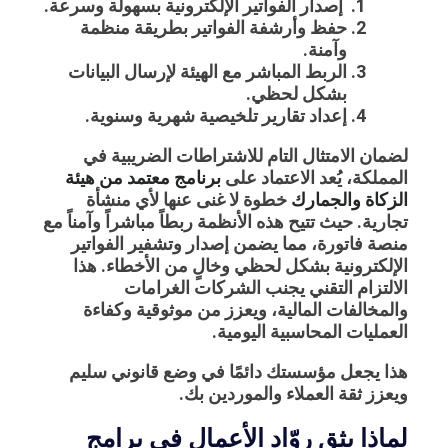
إصدار الفواتير الإلكترونية بسهولة وسرعة.
حفظ وأرشفة الفواتير بطريقة منظمة
وآمنة.
الربط المباشر مع الهيئة لإرسال البيانات
بشكل لحظي.
إعداد تقارير تلخيصية شهرية وسنوية.
لضمان الامتثال التام للاشتراطات الضريبية في
المملكة، يُعد الاعتماد على
برنامج معتمد من هيئة
الزكاة والجمارك
خطوة لا غنى عنها لأي منشأة
تجارية.
حيث تتيح هذه الأنظمة ربطاً مباشراً وآمناً مع
منصة فاتورة، مما يضمن إصدار وتشفير الفواتير
الإلكترونية بشكل لحظي وخالٍ من الأخطاء.
هذا
الالتزام التقني يجنب الشركات الغرامات
والمخالفات المالية، ويعزز من موثوقية وكفاءة
العمليات المحاسبية اليومية.
هذا يجعل مؤسستك دائمًا في وضع قانوني سليم
ويعزز ثقة العملاء والموردين بك.
لماذا يثق روّاد الأعمال في برامج