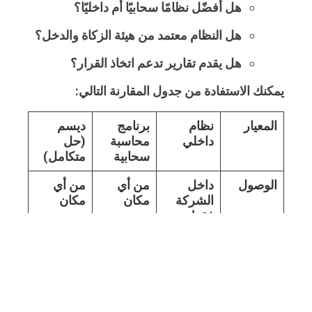
هل أفضّل نظامًا سحابيًا أم داخليًا؟
هل النظام معتمد من هيئة الزكاة والدخل؟
هل يقدم تقارير تدعم اتخاذ القرار؟
يمكنك الاستفادة من جدول المقارنة التالي:
المعيار
نظام
برنامج
ديسم
داخلي
محاسبة
(حل
سحابية
متكامل)
الوصول
داخل
من أي
من أي
الشركة
مكان
مكان
فقط
التوافق
يتطلب
متوافق
متوافق
مع الهيئة
تحديثات
غالبًا
رسميًا
التكلفة
أعلى
دفع
مرن
عادةً
شهري
ومتعدد