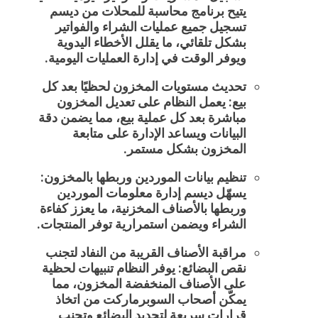
يتيح
برنامج محاسبة للمحلات
من ديسم
تسجيل جميع عمليات الشراء والفواتير
بشكل تلقائي، ما يقلل الأخطاء اليدوية
ويوفر الوقت في إدارة العمليات اليومية.
تحديث مستويات المخزون لحظيًا بعد كل
بيع:
يعمل النظام على تعديل المخزون
مباشرة بعد كل عملية بيع، مما يضمن دقة
البيانات ويساعد الإدارة على متابعة
المخزون بشكل مستمر.
تنظيم بيانات الموردين وربطها بالمخزون:
يسهّل ديسم إدارة معلومات الموردين
وربطها بالأصناف المخزنية، ما يعزز كفاءة
الشراء ويضمن استمرارية توفر المنتجات.
مراقبة الأصناف القريبة من النفاد لتجنب
نقص البضائع:
يوفر النظام تنبيهات لحظية
على الأصناف المنخفضة المخزون، مما
يمكّن أصحاب السوبرماركت من اتخاذ
قرارات سريعة لتجديد البضائع وتجنب