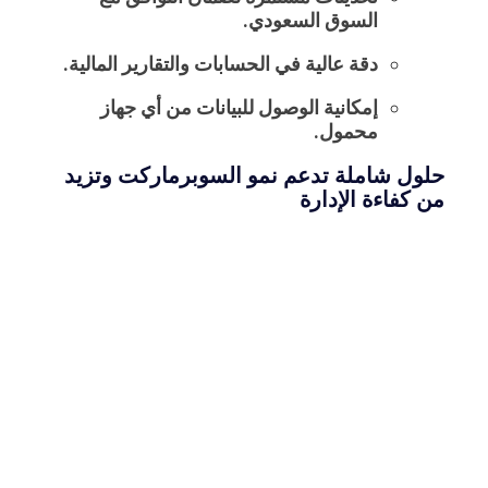
السوق السعودي.
دقة عالية في الحسابات والتقارير المالية.
إمكانية الوصول للبيانات من أي جهاز
محمول.
حلول شاملة تدعم نمو السوبرماركت وتزيد
من كفاءة الإدارة
أتمتة جميع العمليات المالية والإدارية.
دعم مستمر من فريق متخصص داخل
السعودية.
تقارير دقيقة وفورية لدعم اتخاذ القرارات.
حلول قابلة للتخصيص وفق احتياجات كل
متجر لضمان النمو والكفاءة