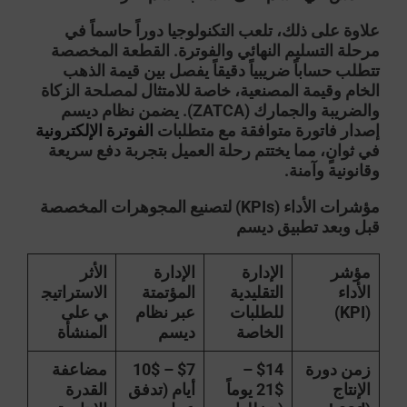
علاوة على ذلك، تلعب التكنولوجيا دوراً حاسماً في
مرحلة التسليم النهائي والفوترة. القطعة المخصصة
تتطلب حساباً ضريبياً دقيقاً يفصل بين قيمة الذهب
الخام وقيمة المصنعية، خاصة للامتثال لمصلحة الزكاة
والضريبة والجمارك (ZATCA). يضمن نظام ديسم
إصدار فاتورة متوافقة مع متطلبات
الفوترة الإلكترونية
في ثوانٍ، مما يختتم رحلة العميل بتجربة دفع سريعة
وقانونية وآمنة.
مؤشرات الأداء (KPIs) لتصنيع المجوهرات المخصصة
قبل وبعد تطبيق ديسم
مؤشر
الإدارة
الإدارة
الأثر
الأداء
التقليدية
المؤتمتة
الاستراتيج
(KPI)
للطلبات
عبر نظام
ي على
الخاصة
ديسم
المنشأة
زمن دورة
$14 –
$7 – 10$
مضاعفة
الإنتاج
21$ يوماً
أيام (تدفق
القدرة