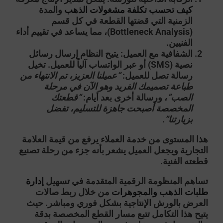
كيف تحسب تكلفة مشغولات الذهب
والمدة
الزمنية التي قضتها القطعة في كل قسم
(Bottleneck Analysis)، مما يساعد في تقييم أداء
الفنيين.
الشفافية مع العميل:
يتيح النظام إرسال رسائل
نصية (SMS) أو عبر الواتساب آلياً للعميل. تخيل
رسالة تصل للعميل:
“عميلنا العزيز، تم الانتهاء من
طباعة تصميمك الفريد وهو الآن في مرحلة
الصب”
، ورسالة أخرى بعد أيام:
“قطعتك
المخصصة أصبحت جاهزة للتسليم، تفضل
بزيارتنا”
.
هذا المستوى من خدمة العملاء يرفع من قيمة العلامة
التجارية ويجعل العميل يشعر بأنه جزء من رحلة تصنيع
قطعته الفنية.
تساهم المنظومة الرقمية المتقدمة في تسهيل
إدارة
طلبات الذهب والمجوهرات
من خلال ربط صالات
العرض بالورش الإنتاجية بشكل فوري ومباشر. حيث
يتيح هذا التكامل تتبع مسار القطع المخصصة بدقة