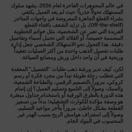
في عالم المجوهرات الفاخرة لعام 2026، يشهد سلوك
المستهلك تحولاً جذرياً؛ حيث لم يعد العميل يكتفي
بشراء القطع الجاهزة المعروضة في واجهات المتاجر
(Off-the-shelf)، بل تزايد الشغف باقتناء القطع
الفريدة التي تعبر عن الشخصية، مثل خواتم الخطوبة
المصممة خصيصاً، أو القلائد التي تحمل أسماء وتفاصيل
دقيقة. هذا التحول نحو الاستهلاك الشخصي جعل
إدارة
طلبات تفصيل الذهب
واحدة من أكثر العمليات تعقيداً
وربحية في آن واحد داخل ورش ومصانع الصياغة.
لكن، كيف تدير ورشة ذهب طلبات “التفصيل” المعقدة
التي تتطلب رحلة طويلة تبدأ من مجرد فكرة أو رسم
كروكي، مروراً بالتصميم الرقمي، والطباعة الشمعية،
والسبك، وصولاً إلى التلميع وتسليم العميل؟ إن إتمام
هذه الدورة بالطرق الورقية أو باستخدام جداول مبعثرة
هو وصفة مؤكدة للكوارث التشغيلية؛ بدءاً من تسعير
القطعة بشكل خاطئ، مروراً بتأخر مواعيد التسليم،
وصولاً إلى استنزاف هوامش الربح بسبب الهدر غير
المحسوب في المواد الخام.