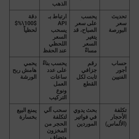
الذهب
تحديث
يحسب
ارتباط بـ
دقة
سعر
على سعر
API
$100\%$
البورصة
الصباح، قد
يسحب
لحظياً
يتغير
السعر
السعر
اللحظي
مساءً
عند الحفظ
حساب
رقم
يحسب بناءً
يحمي
أجور
جزافي
على عدد
هامش ربح
الفنيين
ثابت لكل
ساعات
الورشة
القطع
العمل
ونوع
التركيب
تكلفة
بحث يدوي
سحب آلي
يمنع البيع
الأحجار
في فواتير
لتكلفة
بخسارة
(الألماس)
الموردين
الحجر من
المخزون
وتضاف