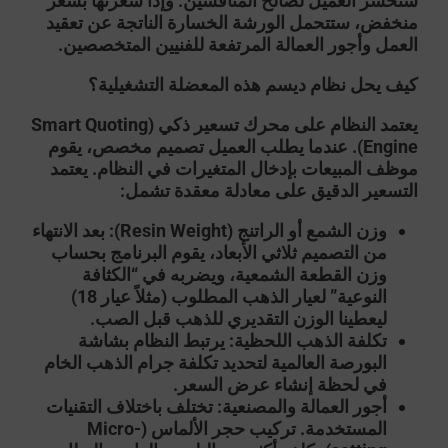
ستخسر العميل لصالح المنافسين. وإذا سعّرتها بسعر
منخفض، ستتحمل الورشة الخسارة الناتجة عن تعقيد
العمل وأجور العمالة المرتفعة للفنيين المتخصصين.
كيف يحل نظام
ديسم
هذه المعضلة التشغيلية؟
يعتمد النظام على محرك تسعير ذكي (Smart Quoting
Engine). عندما يطلب العميل
تصميم مخصص
، يقوم
موظف المبيعات بإدخال المتغيرات في النظام. يعتمد
التسعير الدقيق على معادلة معقدة تشمل:
وزن الشمع أو الراتنج (Resin Weight):
بعد الانتهاء
من
التصميم ثلاثي الأبعاد
، يقوم البرنامج بحساب
وزن القطعة الشمعية، ويضربه في “الكثافة
النوعية” لعيار الذهب المطلوب (مثلاً عيار 18)
ليعطينا الوزن التقديري للذهب قبل الصب.
تكلفة الذهب اللحظية:
يرتبط النظام بشاشة
البورصة العالمية لتحديد تكلفة جرام الذهب الخام
في لحظة إنشاء عرض السعر.
أجور العمالة والمصنعية:
تختلف باختلاف التقنيات
المستخدمة. تركيب حجر الألماس (Micro-