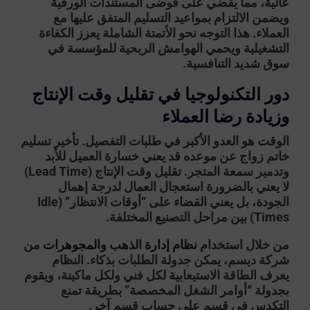
عالية، مما يقضي على فوضى المستندات الورقية
ويضمن الالتزام بمواعيد التسليم المتفق عليها مع
العملاء. هذا التوجه نحو الأتمتة الشاملة يعزز الكفاءة
التشغيلية ويحمي الهوامش الربحية للمؤسسة في
سوق شديد التنافسية.
دور التكنولوجيا في تقليل وقت الإنتاج
وزيادة رضا العملاء
الوقت هو العدو الأكبر في طلبات التفصيل. تأخير تسليم
خاتم زواج عن موعده قد يعني خسارة العميل للأبد
وتدمير سمعة المتجر. تقليل وقت الإنتاج (Lead Time)
لا يعني بالضرورة استعجال العمال لدرجة إهمال
الجودة، بل يعني القضاء على “أوقات الانتظار” (Idle
Times) بين مراحل التصنيع المختلفة.
من خلال استخدام
نظام إدارة الذهب والمجوهرات
من
شركة ديسم، يمكن جدولة الطلبات بذكاء. النظام
يعرف الطاقة الاستيعابية لكل فني ولكل ماكينة، ويقوم
بجدولة “أوامر الشغل المخصصة” بطريقة تمنع
التكدس في قسم على حساب قسم آخر.