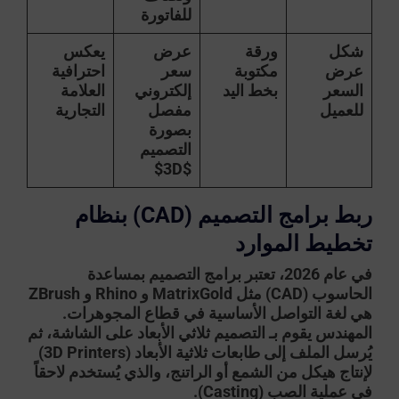
للفاتورة
شكل
ورقة
عرض
يعكس
عرض
مكتوبة
سعر
احترافية
السعر
بخط اليد
إلكتروني
العلامة
للعميل
مفصل
التجارية
بصورة
التصميم
$3D$
ربط برامج التصميم (CAD) بنظام
تخطيط الموارد
في عام 2026، تعتبر برامج التصميم بمساعدة
الحاسوب (CAD) مثل MatrixGold و Rhino و ZBrush
هي لغة التواصل الأساسية في قطاع المجوهرات.
المهندس يقوم بـ
التصميم ثلاثي الأبعاد
على الشاشة، ثم
يُرسل الملف إلى طابعات ثلاثية الأبعاد (3D Printers)
لإنتاج هيكل من الشمع أو الراتنج، والذي يُستخدم لاحقاً
في عملية الصب (Casting).