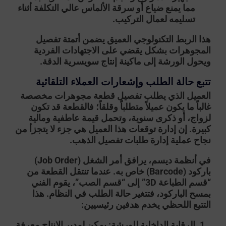
مما يمنع ضياع أو سرقة الألماس عالي التكلفة أثناء
تسليمه لعمال التركيب.
هذا الربط التكنولوجي العميق يضمن
أتمتة تفصيل
المجوهرات
بشكل يقضي على الاجتهادات الفردية
ويحول الورشة إلى ماكينة إنتاج سويسرية الدقة.
تتبع حالة الطلب وإشعارات العملاء التلقائية
العميل الذي يطلب تفصيل قطعة مجوهرات مخصصة
غالباً ما يكون عميلاً متطلباً وقلقاً؛ فالقطعة قد تكون
لزواج، أو ذكرى سنوية، وتحمل قيمة عاطفية ومالية
كبيرة. إن إدارة توقعات هذا العميل هي جزء لا يتجزأ من
نجاح عملية
إدارة طلبات تفصيل الذهب
.
في أنظمة ديسم، يرافق أمر الشغل (Job Order)
باركود (Barcode) خاص به. عندما تنتقل القطعة من
“قسم الطباعة 3D” إلى “قسم الصب”، يقوم الفني
بمسح الباركود، فتتغير حالة الطلب في النظام. هذا
التتبع اللحظي يخدم هدفين رئيسيين:
الرقابة الداخلية للورشة:
يمكن لمدير الإنتاج معرفة