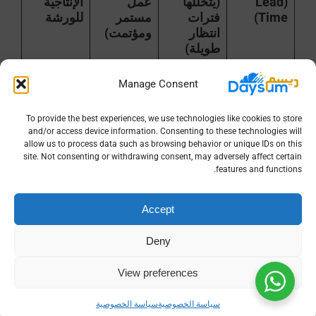
(Lead
(يتخللها
عمل
الإنتاجية
Time)
فترات
مستمر
للورشة
انتظار
ومؤتمت)
طويلة)
معدل
$15\%$
أقل من
توفير
Manage Consent
إعادة
(بسبب
$2\%$
الذهب
التصنيع
أخطاء في
(بفضل
المهدر
To provide the best experiences, we use technologies like cookies to store
(Rework
الفهم أو
الاعتماد
وأجور
and/or access device information. Consenting to these technologies will
Rate)
المقاس)
الرقمي
الصياغة
allow us to process data such as browsing behavior or unique IDs on this
الدقيق)
site. Not consenting or withdrawing consent, may adversely affect certain
features and functions.
دقة تسليم
$60\%$
$98\%$
بناء سمعة
الطلبات
(تأخيرات
(تنبيهات
قوية وولاء
Accept
في الموعد
شائعة
وجدولة
مستدام
وغير
ذكية
للعملاء
Deny
مبررة)
للإنتاج)
View preferences
تتبع الفاقد
غير
يحسب
تسعير
في الأوامر
معروف
بدقة لكل
عادل
المخصصة
لكل
أمر شغل
للعميل
سياسة الخصوصية
سياسة الخصوصية