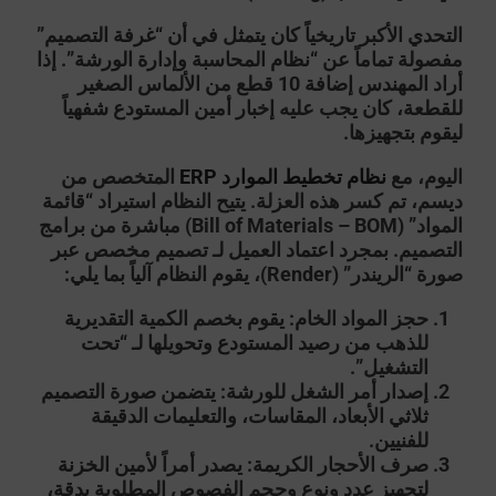
التحدي الأكبر تاريخياً كان يتمثل في أن “غرفة التصميم”
مفصولة تماماً عن “نظام المحاسبة وإدارة الورشة”. إذا
أراد المهندس إضافة 10 قطع من الألماس الصغير
للقطعة، كان يجب عليه إخبار أمين المستودع شفهياً
ليقوم بتجهيزها.
اليوم، مع
نظام تخطيط الموارد ERP
المتخصص من
ديسم
، تم كسر هذه العزلة. يتيح النظام استيراد “قائمة
المواد” (Bill of Materials – BOM) مباشرة من برامج
التصميم. بمجرد اعتماد العميل لـ
تصميم مخصص
عبر
صورة “الريندر” (Render)، يقوم النظام آلياً بما يلي:
حجز المواد الخام:
يقوم بخصم الكمية التقديرية
للذهب من رصيد المستودع وتحويلها لـ “تحت
التشغيل”.
إصدار أمر الشغل للورشة:
يتضمن صورة التصميم
ثلاثي الأبعاد، المقاسات، والتعليمات الدقيقة
للفنيين.
صرف الأحجار الكريمة:
يصدر أمراً لأمين الخزنة
لتجهيز عدد ونوع وحجم الفصوص المطلوبة بدقة،