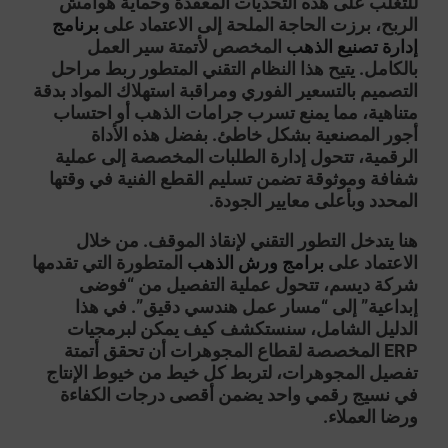
للتغلب على هذه التحديات المعقدة وحماية هوامش
الربح، برزت الحاجة الملحة إلى الاعتماد على
برنامج
إدارة تصنيع الذهب
المخصص لأتمتة سير العمل
بالكامل. يتيح هذا النظام التقني المتطور ربط مراحل
التصميم بالتسعير الفوري ومراقبة استهلاك المواد بدقة
متناهية، مما يمنع تسرب جرامات الذهب أو احتساب
أجور المصنعية بشكل خاطئ. بفضل هذه الأداة
الرقمية، تتحول إدارة الطلبات المخصصة إلى عملية
شفافة وموثوقة تضمن تسليم القطع الفنية في وقتها
المحدد وبأعلى معايير الجودة.
هنا يتدخل التطور التقني لإنقاذ الموقف. من خلال
الاعتماد على
برامج ورش الذهب
المتطورة التي تقدمها
شركة
ديسم
، تتحول عملية التفصيل من “فوضى
إبداعية” إلى “مسار عمل هندسي دقيق”. في هذا
الدليل الشامل، سنستكشف كيف يمكن لبرمجيات
ERP المخصصة لقطاع المجوهرات أن تحقق
أتمتة
تفصيل المجوهرات
، لتربط كل خيط من خيوط الإنتاج
في نسيج رقمي واحد يضمن أقصى درجات الكفاءة
ورضا العملاء.