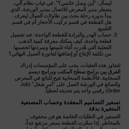
ليسأل: “أين وصل خاتمي؟”. في غياب نظام آلي،
يضطر مدير المعرض للاتصال بمدير الورشة، الذي
يبدأ بدوره رحلة بحث بين طاولات العمال ليعرف
هل القطعة في قسم تركيب الأحجار أم في قسم
التلميع.
حساب الهدر والبرادة للقطعة الواحدة:
عند تفصيل
قطعة واحدة، كيف يمكنك معرفة كمية الذهب
الفعلية التي هُدرت أثناء تلميعها ومبردتها لخصمها
من تكلفة الإنتاج أو إضافتها لفاتورة العميل النهائي؟
لتجاوز هذه العقبات، يجب على المؤسسات إدراك
الفرق بين برامج سطح المكتب وبرامج ديسم
السحابية. فالأنظمة السحابية تتيح للبائع في المعرض
والصائغ في الورشة العمل على “أمر شغل” (Job
Order) رقمي واحد يتم تحديثه لحظياً.
تسعير التصاميم المعقدة وحساب المصنعية
المتغيرة بدقة
التسعير في الطلبات الخاصة هو فن محفوف
بالمخاطر. إذا سعّرت القطعة بسعر مرتفع جداً،