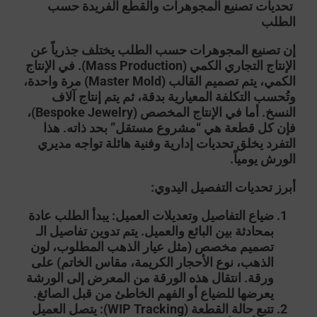
تحديات تصنيع المجوهرات والقطع الفريدة حسب
الطلب
إن
تصنيع المجوهرات حسب الطلب
يختلف جذرياً عن
الإنتاج التجاري الكمي (Mass Production). في الإنتاج
الكمي، يتم تصميم القالب (Master Mold) مرة واحدة،
وتُحسب التكلفة المعيارية بدقة، ثم يتم إنتاج آلاف
النسخ. أما في الإنتاج المخصص (Bespoke Jewelry)،
فإن كل قطعة هي “مشروع مستقل” بحد ذاته. هذا
التفرد يخلق تحديات إدارية وفنية هائلة تواجه مديري
الورش يومياً.
أبرز تحديات التفصيل اليدوي:
ضياع التفاصيل وتعديلات العميل:
يبدأ الطلب عادة
بمحادثة بين البائع والعميل. يتم تدوين تفاصيل الـ
تصميم مخصص
(مثل عيار الذهب المطلوب، لون
الذهب، نوع الأحجار الكريمة، مقاس الخاتم) على
ورقة. انتقال هذه الورقة من المعرض إلى الورشة
يعرضها للضياع أو الفهم الخاطئ من قبل الصائغ.
تتبع حالة القطعة (WIP Tracking):
يتصل العميل