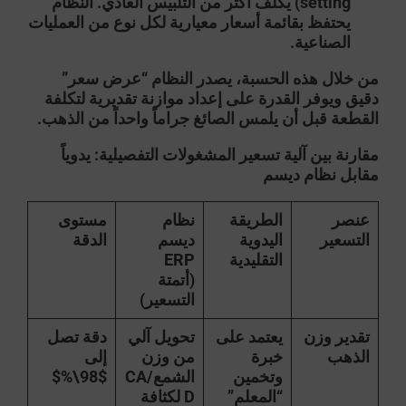
setting) يكلف أكثر من التلبيس العادي. النظام
يحتفظ بقائمة أسعار معيارية لكل نوع من العمليات
الصناعية.
من خلال هذه الحسبة، يصدر النظام “عرض سعر”
دقيق ويوفر القدرة على إعداد موازنة تقديرية لتكلفة
القطعة قبل أن يلمس الصائغ جراماً واحداً من الذهب.
مقارنة بين آلية تسعير المشغولات التفصيلية: يدوياً
مقابل نظام ديسم
عنصر
الطريقة
نظام
مستوى
التسعير
اليدوية
ديسم
الدقة
التقليدية
ERP
(أتمتة
التسعير)
تقدير وزن
يعتمد على
تحويل آلي
دقة تصل
الذهب
خبرة
من وزن
إلى
وتخمين
الشمع/CA
$98\%$
“المعلم”
D لكثافة