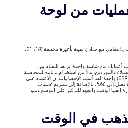
عمليات من لوحة
قطاع الذهب لا يحتمل هامشاً للخطأ. إدارة محل مجوهرات تعني التعامل مع معادن ثمينة بأعيرة مختلفة (18، 21،
ب أعمالك من شاشة واحدة. يربط النظام بين
اء والموردين. بدلاً من استخدام برنامج للمحاسبة
وآخر لنقاط البيع وثالث للمخزون، يتم دمج كل شيء في بيئة (ERP) واحدة. لقد أثبتت الإحصائيات أن الاعتماد على
نظام شامل يؤدي إلى تقليل الأخطاء اليدوية والمحاسبية بنسبة تصل إلى 60%، بالإضافة إلى تسريع عمليات
 هذه الكفاءة تمنح الإدارة العليا الوقت والجهد للتركيز على التوسع ونمو
ذهب في الوقت