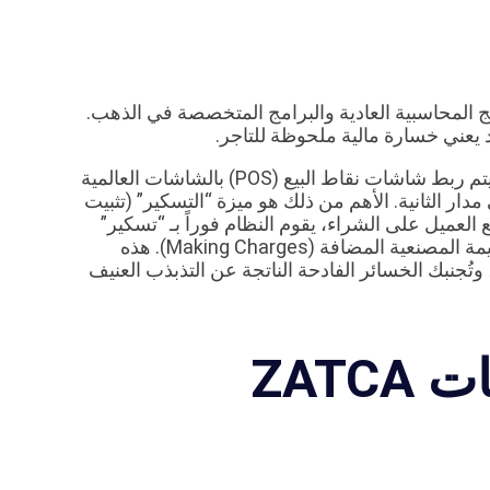
مج المحاسبية العادية والبرامج المتخصصة في الذهب.
 يعني خسارة مالية ملحوظة للتاجر.
، النظام السحابي الرائد لإدارة محلات المجوهرات، يتم ربط شاشات نقاط البيع (POS) بالشاشات العالمية
دار الثانية. الأهم من ذلك هو ميزة “التسكير” (تثبيت
العميل على الشراء، يقوم النظام فوراً بـ “تسكير”
السعر اللحظي للجرام، ويفصل آلياً بين قيمة الذهب الخام وقيمة المصنعية المضافة (Making Charges). هذه
ُجنبك الخسائر الفادحة الناتجة عن التذبذب العنيف
التوافق التام مع متطلبات ZATCA