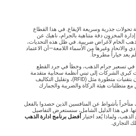
تحولات جذرية وسريعة الإيقاع. في هذا القطاع
إدارة المخزون دقة متناهية بالجرام، ناهيك عن
لذهب الخام لأغراض ضريبية. في ظل هذه التحديات،
 والاتحاد وغيرها من الأسماء اللامعة—أن الاعتماد
م يعد خياراً مطروحاً.
في تسعير جرام الذهب، وخطأ في جرد القطع
جهت كبرى الشركات إلى تبني أنظمة سحابية متقدمة
(مثل منصة ديسم) لتتبع أسعار الذهب اللحظية، إدارة المخزون بتقنيات متطورة مثل (RFID)، وتقليل التكاليف
 التام والمطلق مع متطلبات هيئة الزكاة والضريبة والجمارك
متأخراً بأشواط عن المنافسين الذين حصدوا بالفعل
دارتها. في هذا الدليل الشامل، سنستعرض التفاصيل
لذهب، ولماذا يُعد اختيار
أفضل برنامج ادارة الذهب
ك التجاري.