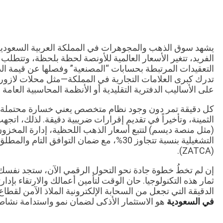
يشهد سوق الذهب والمجوهرات في المملكة العربية السعودية 
الفريد، تتغير الأسعار العالمية للأونصة لحظة بلحظة، وتتطلب 
التعقيدات المرتبطة بحسابات “المصنعية” وفصلها عن قيمة ا
تدرك كبرى العلامات التجارية في المملكة—مثل محلات لازوردي
على الأساليب الدفترية التقليدية أو الأنظمة المحاسبية العامة ل
كل دقيقة تمر دون وجود نظام متخصص يعني خسارة محتملة 
الثمينة، وتأخيراً في تقديم إقرارات ضريبية دقيقة. لذلك، ات
التشغيلية بنسبة تتجاوز 30%، مع ضمان التوافق
(ZATCA).
إن لم تخطُ خطوة جادة نحو التحول الرقمي الآن، ستجد نفسك 
ثمار هذه التكنولوجيا. حان الوقت لتأمين أعمالك والارتقاء بإ
الدقيقة التي تجعل من السحابة الإلكترونية الملاذ الآمن لقطاع ا
في السعودية
هو الاستثمار الأذكى لضمان نمو واستدامة نشاط